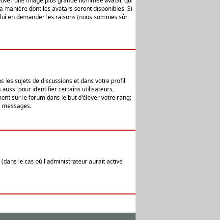
 trouver une image plus grande nommée avatar, qui
la manière dont les avatars seront disponibles. Si
ur lui en demander les raisons (nous sommes sûr
 les sujets de discussions et dans votre profil
ussi pour identifier certains utilisateurs,
ent sur le forum dans le but d'élever votre rang;
e messages.
(dans le cas où l'administrateur aurait activé