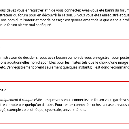
us devez vous enregistrer afin de vous connecter. Avez-vous été banni du forum (u
trateur du forum pour en découvrir la raison. Si vous vous êtes enregistré et qu
ez vos nom d'utilisateur et mot de passe; c'est généralement de là que vient le pro
ue le forum ait été mal configuré.
?
ministrateur de décider si vous avez besoin ou non de vous enregistrer pour post
ns additionnelles non-disponibles pour les invités tels que le choix d'une image 
s, etc. L'enregistrement prend seulement quelques instants; il est donc recommandé
nt ?
atiquement à chaque visite
lorsque vous vous connectez, le forum vous gardera s
votre compte par quelqu'un d'autre. Pour rester connecté, cochez la case en vous
gé, exemple : bibliothèque, cybercafé, université, etc.