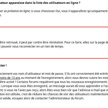
eur apparaisse dans la liste des utilisateurs en ligne ?
er sa présence en ligne
; si vous choisissez
Oui
, vous n'apparaîtrez qu'uniquemen
e.
re retrouvé, il peut par contre être réinitialisé. Pour ce faire, allez sur la page 
iez pouvoir vous reconnecter en un rien de temps.
ter !
tement vos nom d'utilisateur et mot de passe. S'ils ont correctement été entrés, 
 moins de 13 ans
au moment de l'enregistrement, alors vous devrez suivre les instr
'être activé ? Certains forums requièrent que tous les nouveaux enregistrements 
. Lorsque vous vous êtes enregistré, un message aurait dû vous apprendre si l'act
vent; si vous ne l'avez pas reçu, alors êtes-vous bien sûr que l'adresse e-mail que 
vation est utilisée, c'est de réduire les chances de voir des utilisateurs malinte
t valide, essayez alors de contacter l'administrateur du forum.