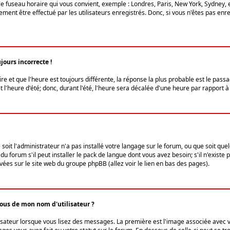
le fuseau horaire qui vous convient, exemple : Londres, Paris, New York, Sydney, 
ent être effectué par les utilisateurs enregistrés. Donc, si vous n'êtes pas enregi
jours incorrecte !
ire et que l'heure est toujours différente, la réponse la plus probable est le pass
l'heure d'été; donc, durant l'été, l'heure sera décalée d'une heure par rapport à 
 soit l'administrateur n'a pas installé votre langage sur le forum, ou que soit qu
 forum s'il peut installer le pack de langue dont vous avez besoin; s'il n'existe 
vées sur le site web du groupe phpBB (allez voir le lien en bas des pages).
us de mon nom d'utilisateur ?
lisateur lorsque vous lisez des messages. La première est l'image associée avec