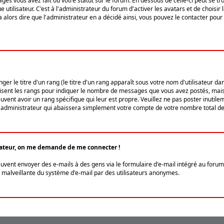
ges vous avez fait ou votre statut sur le forum. En dessous de celle-ci peut se
tilisateur. C'est à l'administrateur du forum d'activer les avatars et de choisir 
ra alors dire que l'administrateur en a décidé ainsi, vous pouvez le contacter po
r le titre d'un rang (le titre d'un rang apparaît sous votre nom d'utilisateur dans
ilisent les rangs pour indiquer le nombre de messages que vous avez postés, mais a
ent avoir un rang spécifique qui leur est propre. Veuillez ne pas poster inutilem
administrateur qui abaissera simplement votre compte de votre nombre total d
lisateur, on me demande de me connecter !
euvent envoyer des e-mails à des gens via le formulaire d'e-mail intégré au forum 
tion malveillante du système d'e-mail par des utilisateurs anonymes.