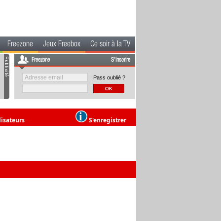
Freezone
Jeux Freebox
Ce soir à la TV
Freezone
S'inscrire
Pass oublié ?
lisateurs
S'enregistrer