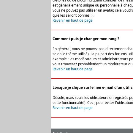
d'étoiles ou de blocs indiquant combien de messa
est généralement unique ou personnelle à chaque u
vous ne pouvez pas utiliser un avatar, cela voud
qu'elles seront bonnes !).
Revenir en haut de page
Comment puis-je changer mon rang ?
En général, vous ne pouvez pas directement change
selon le thème utilisé). La plupart des forums ut
exemple : les modérateurs et administrateurs peuv
vous trouverez probablement un modérateur ou 
Revenir en haut de page
Lorsque je clique sur le lien e-mail d'un uti
Désolé, mais seuls les utilisateurs enregistrés p
cette fonctionnalité). Ceci, pour éviter l'utilisa
Revenir en haut de page