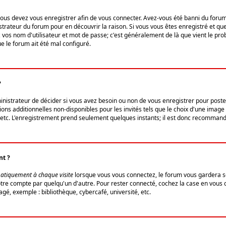
us devez vous enregistrer afin de vous connecter. Avez-vous été banni du forum (u
trateur du forum pour en découvrir la raison. Si vous vous êtes enregistré et qu
ez vos nom d'utilisateur et mot de passe; c'est généralement de là que vient le pro
ue le forum ait été mal configuré.
?
ministrateur de décider si vous avez besoin ou non de vous enregistrer pour post
ns additionnelles non-disponibles pour les invités tels que le choix d'une image 
s, etc. L'enregistrement prend seulement quelques instants; il est donc recommandé
nt ?
atiquement à chaque visite
lorsque vous vous connectez, le forum vous gardera s
votre compte par quelqu'un d'autre. Pour rester connecté, cochez la case en vous
gé, exemple : bibliothèque, cybercafé, université, etc.