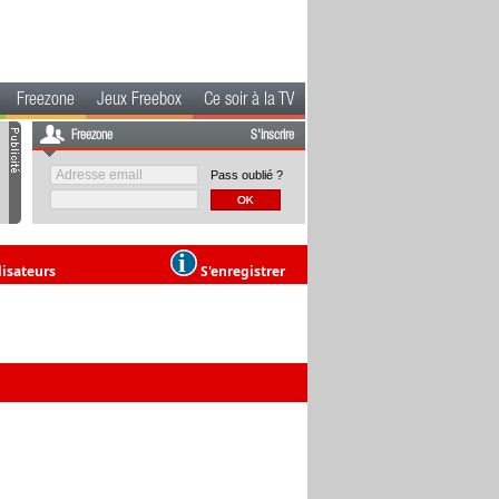
Freezone
Jeux Freebox
Ce soir à la TV
Freezone
S'inscrire
Pass oublié ?
lisateurs
S'enregistrer