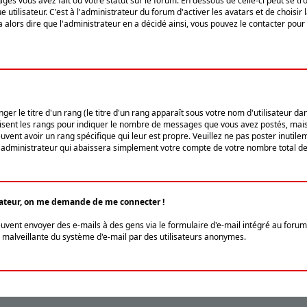
ges vous avez fait ou votre statut sur le forum. En dessous de celle-ci peut se
tilisateur. C'est à l'administrateur du forum d'activer les avatars et de choisir 
ra alors dire que l'administrateur en a décidé ainsi, vous pouvez le contacter po
r le titre d'un rang (le titre d'un rang apparaît sous votre nom d'utilisateur dans
ilisent les rangs pour indiquer le nombre de messages que vous avez postés, mais a
ent avoir un rang spécifique qui leur est propre. Veuillez ne pas poster inutilem
administrateur qui abaissera simplement votre compte de votre nombre total d
lisateur, on me demande de me connecter !
euvent envoyer des e-mails à des gens via le formulaire d'e-mail intégré au forum 
tion malveillante du système d'e-mail par des utilisateurs anonymes.