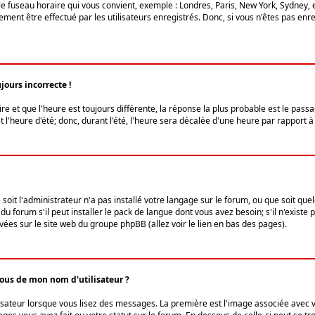
le fuseau horaire qui vous convient, exemple : Londres, Paris, New York, Sydney, 
ent être effectué par les utilisateurs enregistrés. Donc, si vous n'êtes pas enregi
jours incorrecte !
ire et que l'heure est toujours différente, la réponse la plus probable est le pass
l'heure d'été; donc, durant l'été, l'heure sera décalée d'une heure par rapport à 
 soit l'administrateur n'a pas installé votre langage sur le forum, ou que soit qu
 forum s'il peut installer le pack de langue dont vous avez besoin; s'il n'existe 
vées sur le site web du groupe phpBB (allez voir le lien en bas des pages).
us de mon nom d'utilisateur ?
lisateur lorsque vous lisez des messages. La première est l'image associée avec