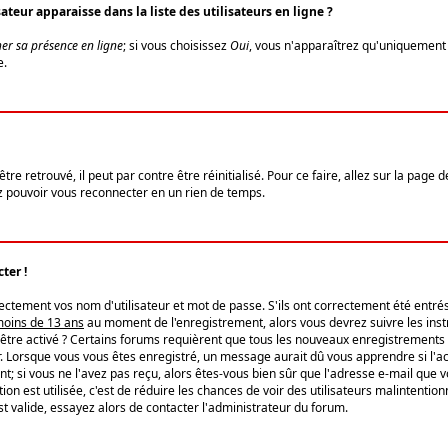
eur apparaisse dans la liste des utilisateurs en ligne ?
er sa présence en ligne
; si vous choisissez
Oui
, vous n'apparaîtrez qu'uniquemen
e.
re retrouvé, il peut par contre être réinitialisé. Pour ce faire, allez sur la page 
iez pouvoir vous reconnecter en un rien de temps.
ter !
tement vos nom d'utilisateur et mot de passe. S'ils ont correctement été entrés, 
 moins de 13 ans
au moment de l'enregistrement, alors vous devrez suivre les instr
'être activé ? Certains forums requièrent que tous les nouveaux enregistrements 
. Lorsque vous vous êtes enregistré, un message aurait dû vous apprendre si l'act
vent; si vous ne l'avez pas reçu, alors êtes-vous bien sûr que l'adresse e-mail que 
vation est utilisée, c'est de réduire les chances de voir des utilisateurs malinte
t valide, essayez alors de contacter l'administrateur du forum.