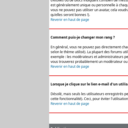
d'étoiles ou de blocs indiquant combien de messa
est généralement unique ou personnelle à chaque u
vous ne pouvez pas utiliser un avatar, cela voud
qu'elles seront bonnes !).
Revenir en haut de page
Comment puis-je changer mon rang ?
En général, vous ne pouvez pas directement change
selon le thème utilisé). La plupart des forums ut
exemple : les modérateurs et administrateurs peuv
vous trouverez probablement un modérateur ou 
Revenir en haut de page
Lorsque je clique sur le lien e-mail d'un uti
Désolé, mais seuls les utilisateurs enregistrés p
cette fonctionnalité). Ceci, pour éviter l'utilisa
Revenir en haut de page