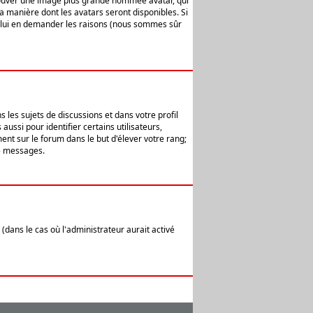
 trouver une image plus grande nommée avatar, qui
la manière dont les avatars seront disponibles. Si
ur lui en demander les raisons (nous sommes sûr
 les sujets de discussions et dans votre profil
ussi pour identifier certains utilisateurs,
ent sur le forum dans le but d'élever votre rang;
e messages.
(dans le cas où l'administrateur aurait activé