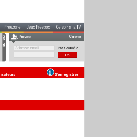
Freezone
Jeux Freebox
Ce soir à la TV
Freezone
S'inscrire
Pass oublié ?
lisateurs
S'enregistrer