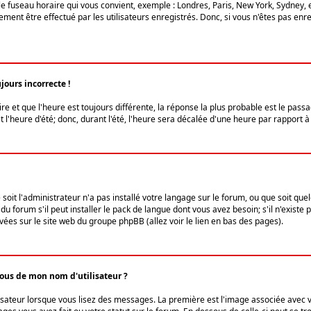
le fuseau horaire qui vous convient, exemple : Londres, Paris, New York, Sydney, 
ent être effectué par les utilisateurs enregistrés. Donc, si vous n'êtes pas enregi
jours incorrecte !
ire et que l'heure est toujours différente, la réponse la plus probable est le pass
l'heure d'été; donc, durant l'été, l'heure sera décalée d'une heure par rapport à 
 soit l'administrateur n'a pas installé votre langage sur le forum, ou que soit qu
 forum s'il peut installer le pack de langue dont vous avez besoin; s'il n'existe 
vées sur le site web du groupe phpBB (allez voir le lien en bas des pages).
us de mon nom d'utilisateur ?
lisateur lorsque vous lisez des messages. La première est l'image associée avec