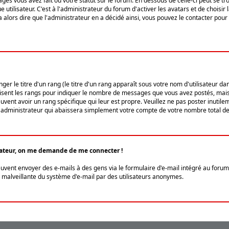
ges vous avez fait ou votre statut sur le forum. En dessous de celle-ci peut se
tilisateur. C'est à l'administrateur du forum d'activer les avatars et de choisir 
ra alors dire que l'administrateur en a décidé ainsi, vous pouvez le contacter po
r le titre d'un rang (le titre d'un rang apparaît sous votre nom d'utilisateur dans
ilisent les rangs pour indiquer le nombre de messages que vous avez postés, mais a
ent avoir un rang spécifique qui leur est propre. Veuillez ne pas poster inutilem
administrateur qui abaissera simplement votre compte de votre nombre total d
lisateur, on me demande de me connecter !
euvent envoyer des e-mails à des gens via le formulaire d'e-mail intégré au forum 
tion malveillante du système d'e-mail par des utilisateurs anonymes.