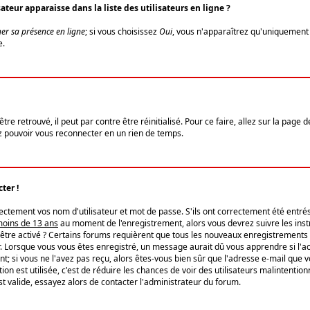
eur apparaisse dans la liste des utilisateurs en ligne ?
er sa présence en ligne
; si vous choisissez
Oui
, vous n'apparaîtrez qu'uniquemen
e.
re retrouvé, il peut par contre être réinitialisé. Pour ce faire, allez sur la page 
iez pouvoir vous reconnecter en un rien de temps.
ter !
tement vos nom d'utilisateur et mot de passe. S'ils ont correctement été entrés, 
 moins de 13 ans
au moment de l'enregistrement, alors vous devrez suivre les instr
'être activé ? Certains forums requièrent que tous les nouveaux enregistrements 
. Lorsque vous vous êtes enregistré, un message aurait dû vous apprendre si l'act
vent; si vous ne l'avez pas reçu, alors êtes-vous bien sûr que l'adresse e-mail que 
vation est utilisée, c'est de réduire les chances de voir des utilisateurs malinte
t valide, essayez alors de contacter l'administrateur du forum.