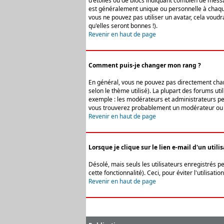
d'étoiles ou de blocs indiquant combien de messa
est généralement unique ou personnelle à chaque u
vous ne pouvez pas utiliser un avatar, cela voud
qu'elles seront bonnes !).
Revenir en haut de page
Comment puis-je changer mon rang ?
En général, vous ne pouvez pas directement change
selon le thème utilisé). La plupart des forums ut
exemple : les modérateurs et administrateurs peuv
vous trouverez probablement un modérateur ou 
Revenir en haut de page
Lorsque je clique sur le lien e-mail d'un uti
Désolé, mais seuls les utilisateurs enregistrés p
cette fonctionnalité). Ceci, pour éviter l'utilisa
Revenir en haut de page