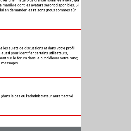
 trouver une image plus grande nommée avatar, qui
la manière dont les avatars seront disponibles. Si
ur lui en demander les raisons (nous sommes sûr
 les sujets de discussions et dans votre profil
ussi pour identifier certains utilisateurs,
ent sur le forum dans le but d'élever votre rang;
e messages.
(dans le cas où l'administrateur aurait activé