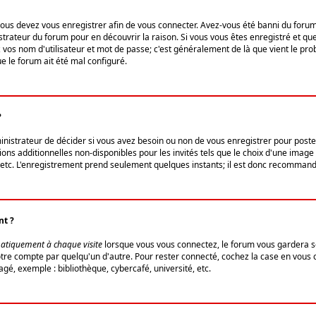
us devez vous enregistrer afin de vous connecter. Avez-vous été banni du forum (u
trateur du forum pour en découvrir la raison. Si vous vous êtes enregistré et qu
ez vos nom d'utilisateur et mot de passe; c'est généralement de là que vient le pro
ue le forum ait été mal configuré.
?
ministrateur de décider si vous avez besoin ou non de vous enregistrer pour post
ns additionnelles non-disponibles pour les invités tels que le choix d'une image 
s, etc. L'enregistrement prend seulement quelques instants; il est donc recommandé
nt ?
atiquement à chaque visite
lorsque vous vous connectez, le forum vous gardera s
votre compte par quelqu'un d'autre. Pour rester connecté, cochez la case en vous
gé, exemple : bibliothèque, cybercafé, université, etc.