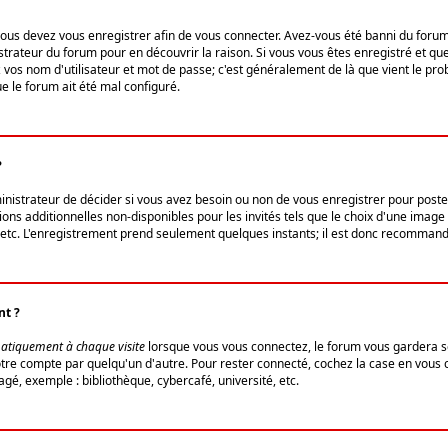
us devez vous enregistrer afin de vous connecter. Avez-vous été banni du forum (u
trateur du forum pour en découvrir la raison. Si vous vous êtes enregistré et qu
ez vos nom d'utilisateur et mot de passe; c'est généralement de là que vient le pro
ue le forum ait été mal configuré.
?
ministrateur de décider si vous avez besoin ou non de vous enregistrer pour post
ns additionnelles non-disponibles pour les invités tels que le choix d'une image 
s, etc. L'enregistrement prend seulement quelques instants; il est donc recommandé
nt ?
atiquement à chaque visite
lorsque vous vous connectez, le forum vous gardera s
votre compte par quelqu'un d'autre. Pour rester connecté, cochez la case en vous
gé, exemple : bibliothèque, cybercafé, université, etc.