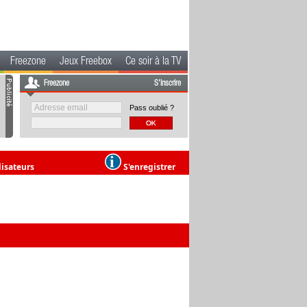
Freezone
Jeux Freebox
Ce soir à la TV
Freezone
S'inscrire
Pass oublié ?
lisateurs
S'enregistrer