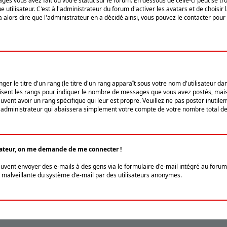
ges vous avez fait ou votre statut sur le forum. En dessous de celle-ci peut se
tilisateur. C'est à l'administrateur du forum d'activer les avatars et de choisir 
ra alors dire que l'administrateur en a décidé ainsi, vous pouvez le contacter po
r le titre d'un rang (le titre d'un rang apparaît sous votre nom d'utilisateur dans
ilisent les rangs pour indiquer le nombre de messages que vous avez postés, mais a
ent avoir un rang spécifique qui leur est propre. Veuillez ne pas poster inutilem
administrateur qui abaissera simplement votre compte de votre nombre total d
lisateur, on me demande de me connecter !
euvent envoyer des e-mails à des gens via le formulaire d'e-mail intégré au forum 
tion malveillante du système d'e-mail par des utilisateurs anonymes.