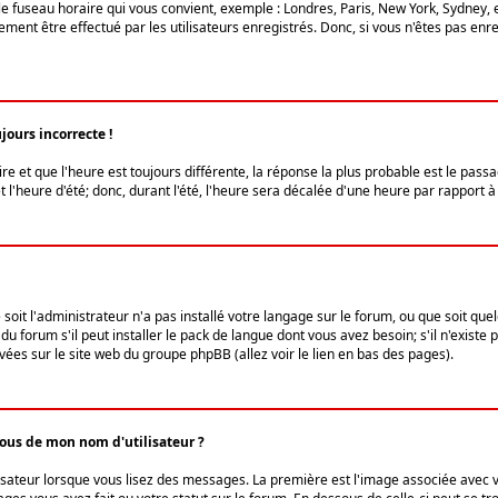
le fuseau horaire qui vous convient, exemple : Londres, Paris, New York, Sydney, 
ent être effectué par les utilisateurs enregistrés. Donc, si vous n'êtes pas enregi
jours incorrecte !
ire et que l'heure est toujours différente, la réponse la plus probable est le pass
l'heure d'été; donc, durant l'été, l'heure sera décalée d'une heure par rapport à 
 soit l'administrateur n'a pas installé votre langage sur le forum, ou que soit qu
 forum s'il peut installer le pack de langue dont vous avez besoin; s'il n'existe 
vées sur le site web du groupe phpBB (allez voir le lien en bas des pages).
us de mon nom d'utilisateur ?
lisateur lorsque vous lisez des messages. La première est l'image associée avec