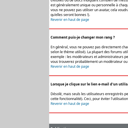
d'étoiles ou de blocs indiquant combien de messa
est généralement unique ou personnelle à chaque u
vous ne pouvez pas utiliser un avatar, cela voud
qu'elles seront bonnes !).
Revenir en haut de page
Comment puis-je changer mon rang ?
En général, vous ne pouvez pas directement change
selon le thème utilisé). La plupart des forums ut
exemple : les modérateurs et administrateurs peuv
vous trouverez probablement un modérateur ou 
Revenir en haut de page
Lorsque je clique sur le lien e-mail d'un uti
Désolé, mais seuls les utilisateurs enregistrés p
cette fonctionnalité). Ceci, pour éviter l'utilisa
Revenir en haut de page