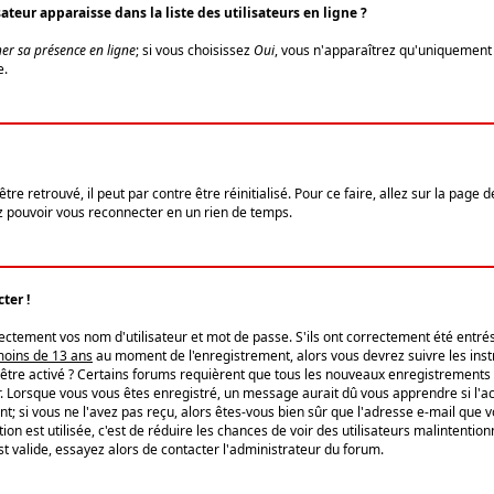
eur apparaisse dans la liste des utilisateurs en ligne ?
er sa présence en ligne
; si vous choisissez
Oui
, vous n'apparaîtrez qu'uniquemen
e.
re retrouvé, il peut par contre être réinitialisé. Pour ce faire, allez sur la page 
iez pouvoir vous reconnecter en un rien de temps.
ter !
tement vos nom d'utilisateur et mot de passe. S'ils ont correctement été entrés, 
 moins de 13 ans
au moment de l'enregistrement, alors vous devrez suivre les instr
'être activé ? Certains forums requièrent que tous les nouveaux enregistrements 
. Lorsque vous vous êtes enregistré, un message aurait dû vous apprendre si l'act
vent; si vous ne l'avez pas reçu, alors êtes-vous bien sûr que l'adresse e-mail que 
vation est utilisée, c'est de réduire les chances de voir des utilisateurs malinte
t valide, essayez alors de contacter l'administrateur du forum.