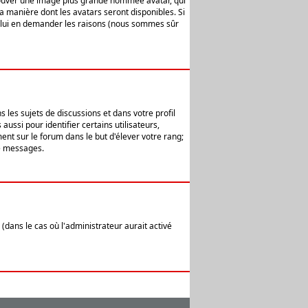
 trouver une image plus grande nommée avatar, qui
la manière dont les avatars seront disponibles. Si
ur lui en demander les raisons (nous sommes sûr
 les sujets de discussions et dans votre profil
ussi pour identifier certains utilisateurs,
ent sur le forum dans le but d'élever votre rang;
e messages.
(dans le cas où l'administrateur aurait activé