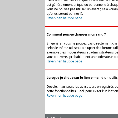
d'étoiles ou de blocs indiquant combien de messa
est généralement unique ou personnelle à chaque u
vous ne pouvez pas utiliser un avatar, cela voud
qu'elles seront bonnes !).
Revenir en haut de page
Comment puis-je changer mon rang ?
En général, vous ne pouvez pas directement change
selon le thème utilisé). La plupart des forums ut
exemple : les modérateurs et administrateurs peuv
vous trouverez probablement un modérateur ou 
Revenir en haut de page
Lorsque je clique sur le lien e-mail d'un uti
Désolé, mais seuls les utilisateurs enregistrés p
cette fonctionnalité). Ceci, pour éviter l'utilisa
Revenir en haut de page