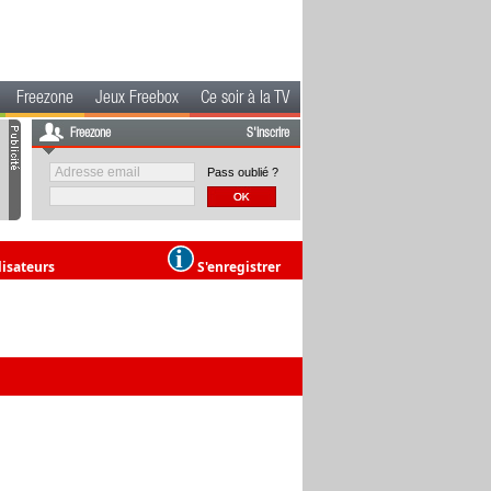
Freezone
Jeux Freebox
Ce soir à la TV
Freezone
S'inscrire
Pass oublié ?
lisateurs
S'enregistrer