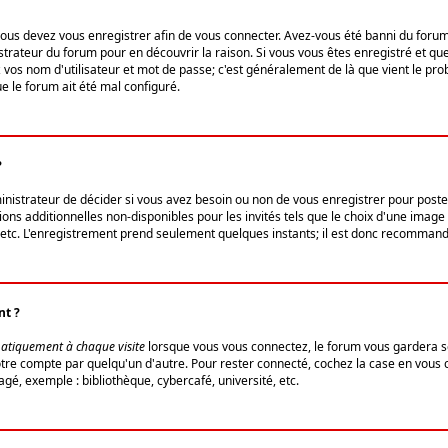
us devez vous enregistrer afin de vous connecter. Avez-vous été banni du forum (u
trateur du forum pour en découvrir la raison. Si vous vous êtes enregistré et qu
ez vos nom d'utilisateur et mot de passe; c'est généralement de là que vient le pro
ue le forum ait été mal configuré.
?
ministrateur de décider si vous avez besoin ou non de vous enregistrer pour post
ns additionnelles non-disponibles pour les invités tels que le choix d'une image 
s, etc. L'enregistrement prend seulement quelques instants; il est donc recommandé
nt ?
atiquement à chaque visite
lorsque vous vous connectez, le forum vous gardera s
votre compte par quelqu'un d'autre. Pour rester connecté, cochez la case en vous
gé, exemple : bibliothèque, cybercafé, université, etc.