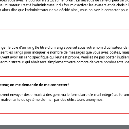
ges vous avez fait ou votre statut sur le forum. En dessous de celle-ci peut se
tilisateur. C'est à l'administrateur du forum d'activer les avatars et de choisir 
ra alors dire que l'administrateur en a décidé ainsi, vous pouvez le contacter po
r le titre d'un rang (le titre d'un rang apparaît sous votre nom d'utilisateur dans
ilisent les rangs pour indiquer le nombre de messages que vous avez postés, mais a
ent avoir un rang spécifique qui leur est propre. Veuillez ne pas poster inutilem
administrateur qui abaissera simplement votre compte de votre nombre total d
lisateur, on me demande de me connecter !
euvent envoyer des e-mails à des gens via le formulaire d'e-mail intégré au forum 
tion malveillante du système d'e-mail par des utilisateurs anonymes.