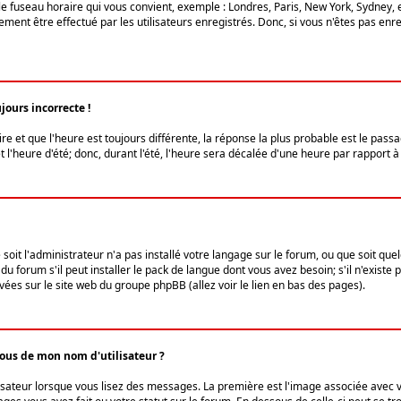
le fuseau horaire qui vous convient, exemple : Londres, Paris, New York, Sydney, 
ent être effectué par les utilisateurs enregistrés. Donc, si vous n'êtes pas enregi
jours incorrecte !
ire et que l'heure est toujours différente, la réponse la plus probable est le pass
l'heure d'été; donc, durant l'été, l'heure sera décalée d'une heure par rapport à 
 soit l'administrateur n'a pas installé votre langage sur le forum, ou que soit qu
 forum s'il peut installer le pack de langue dont vous avez besoin; s'il n'existe 
vées sur le site web du groupe phpBB (allez voir le lien en bas des pages).
us de mon nom d'utilisateur ?
lisateur lorsque vous lisez des messages. La première est l'image associée avec