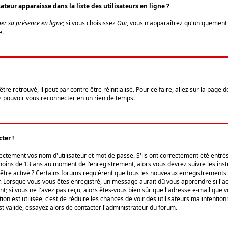
eur apparaisse dans la liste des utilisateurs en ligne ?
er sa présence en ligne
; si vous choisissez
Oui
, vous n'apparaîtrez qu'uniquemen
e.
re retrouvé, il peut par contre être réinitialisé. Pour ce faire, allez sur la page 
iez pouvoir vous reconnecter en un rien de temps.
ter !
tement vos nom d'utilisateur et mot de passe. S'ils ont correctement été entrés, 
 moins de 13 ans
au moment de l'enregistrement, alors vous devrez suivre les instr
'être activé ? Certains forums requièrent que tous les nouveaux enregistrements 
. Lorsque vous vous êtes enregistré, un message aurait dû vous apprendre si l'act
vent; si vous ne l'avez pas reçu, alors êtes-vous bien sûr que l'adresse e-mail que 
vation est utilisée, c'est de réduire les chances de voir des utilisateurs malinte
t valide, essayez alors de contacter l'administrateur du forum.