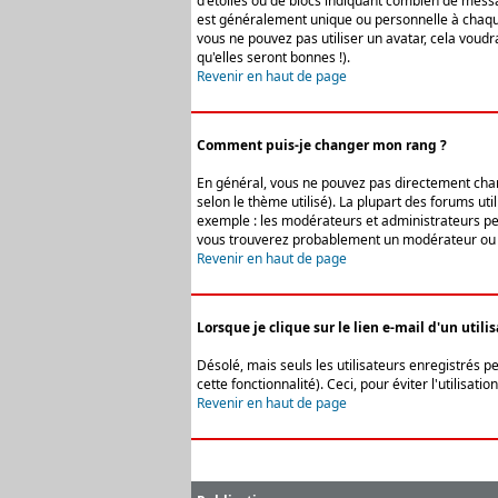
d'étoiles ou de blocs indiquant combien de messa
est généralement unique ou personnelle à chaque u
vous ne pouvez pas utiliser un avatar, cela voud
qu'elles seront bonnes !).
Revenir en haut de page
Comment puis-je changer mon rang ?
En général, vous ne pouvez pas directement change
selon le thème utilisé). La plupart des forums ut
exemple : les modérateurs et administrateurs peuv
vous trouverez probablement un modérateur ou 
Revenir en haut de page
Lorsque je clique sur le lien e-mail d'un uti
Désolé, mais seuls les utilisateurs enregistrés p
cette fonctionnalité). Ceci, pour éviter l'utilisa
Revenir en haut de page