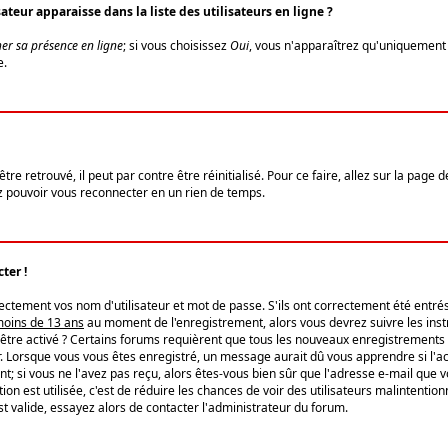
eur apparaisse dans la liste des utilisateurs en ligne ?
er sa présence en ligne
; si vous choisissez
Oui
, vous n'apparaîtrez qu'uniquemen
e.
re retrouvé, il peut par contre être réinitialisé. Pour ce faire, allez sur la page 
iez pouvoir vous reconnecter en un rien de temps.
ter !
tement vos nom d'utilisateur et mot de passe. S'ils ont correctement été entrés, 
 moins de 13 ans
au moment de l'enregistrement, alors vous devrez suivre les instr
'être activé ? Certains forums requièrent que tous les nouveaux enregistrements 
. Lorsque vous vous êtes enregistré, un message aurait dû vous apprendre si l'act
vent; si vous ne l'avez pas reçu, alors êtes-vous bien sûr que l'adresse e-mail que 
vation est utilisée, c'est de réduire les chances de voir des utilisateurs malinte
t valide, essayez alors de contacter l'administrateur du forum.