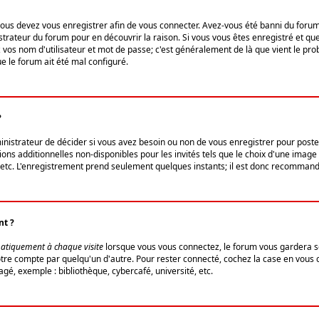
us devez vous enregistrer afin de vous connecter. Avez-vous été banni du forum (u
trateur du forum pour en découvrir la raison. Si vous vous êtes enregistré et qu
ez vos nom d'utilisateur et mot de passe; c'est généralement de là que vient le pro
ue le forum ait été mal configuré.
?
ministrateur de décider si vous avez besoin ou non de vous enregistrer pour post
ns additionnelles non-disponibles pour les invités tels que le choix d'une image 
s, etc. L'enregistrement prend seulement quelques instants; il est donc recommandé
nt ?
atiquement à chaque visite
lorsque vous vous connectez, le forum vous gardera s
votre compte par quelqu'un d'autre. Pour rester connecté, cochez la case en vous
gé, exemple : bibliothèque, cybercafé, université, etc.