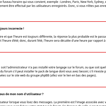
le fuseau horaire qui vous convient, exemple : Londres, Paris, New York, Sydney, 
ent être effectué par les utilisateurs enregistrés. Donc, si vous n'êtes pas enregi
jours incorrecte !
ire et que l'heure est toujours différente, la réponse la plus probable est le pass
l'heure d'été; donc, durant l'été, l'heure sera décalée d'une heure par rapport à 
 soit l'administrateur n'a pas installé votre langage sur le forum, ou que soit qu
 forum s'il peut installer le pack de langue dont vous avez besoin; s'il n'existe 
vées sur le site web du groupe phpBB (allez voir le lien en bas des pages).
us de mon nom d'utilisateur ?
lisateur lorsque vous lisez des messages. La première est l'image associée avec