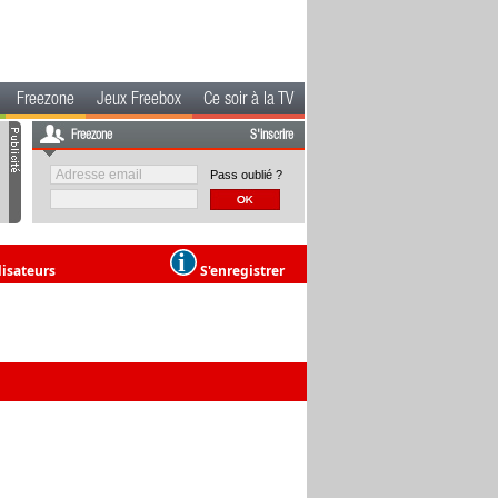
Freezone
Jeux Freebox
Ce soir à la TV
Freezone
S'inscrire
Pass oublié ?
lisateurs
S'enregistrer