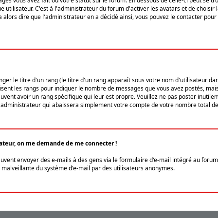
ges vous avez fait ou votre statut sur le forum. En dessous de celle-ci peut se
tilisateur. C'est à l'administrateur du forum d'activer les avatars et de choisir 
ra alors dire que l'administrateur en a décidé ainsi, vous pouvez le contacter po
r le titre d'un rang (le titre d'un rang apparaît sous votre nom d'utilisateur dans
ilisent les rangs pour indiquer le nombre de messages que vous avez postés, mais a
ent avoir un rang spécifique qui leur est propre. Veuillez ne pas poster inutilem
administrateur qui abaissera simplement votre compte de votre nombre total d
lisateur, on me demande de me connecter !
euvent envoyer des e-mails à des gens via le formulaire d'e-mail intégré au forum 
tion malveillante du système d'e-mail par des utilisateurs anonymes.