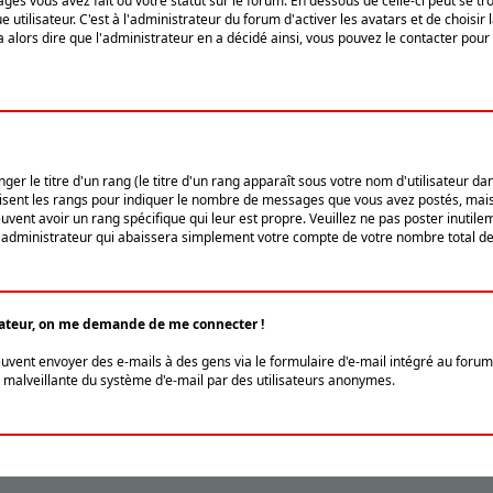
ges vous avez fait ou votre statut sur le forum. En dessous de celle-ci peut se
tilisateur. C'est à l'administrateur du forum d'activer les avatars et de choisir 
ra alors dire que l'administrateur en a décidé ainsi, vous pouvez le contacter po
r le titre d'un rang (le titre d'un rang apparaît sous votre nom d'utilisateur dans
ilisent les rangs pour indiquer le nombre de messages que vous avez postés, mais a
ent avoir un rang spécifique qui leur est propre. Veuillez ne pas poster inutilem
administrateur qui abaissera simplement votre compte de votre nombre total d
lisateur, on me demande de me connecter !
euvent envoyer des e-mails à des gens via le formulaire d'e-mail intégré au forum 
tion malveillante du système d'e-mail par des utilisateurs anonymes.