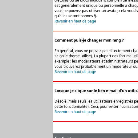
d'étoiles ou de blocs indiquant combien de messa
est généralement unique ou personnelle à chaque u
vous ne pouvez pas utiliser un avatar, cela voud
qu'elles seront bonnes !).
Revenir en haut de page
Comment puis-je changer mon rang ?
En général, vous ne pouvez pas directement change
selon le thème utilisé). La plupart des forums ut
exemple : les modérateurs et administrateurs peuv
vous trouverez probablement un modérateur ou 
Revenir en haut de page
Lorsque je clique sur le lien e-mail d'un uti
Désolé, mais seuls les utilisateurs enregistrés p
cette fonctionnalité). Ceci, pour éviter l'utilisa
Revenir en haut de page