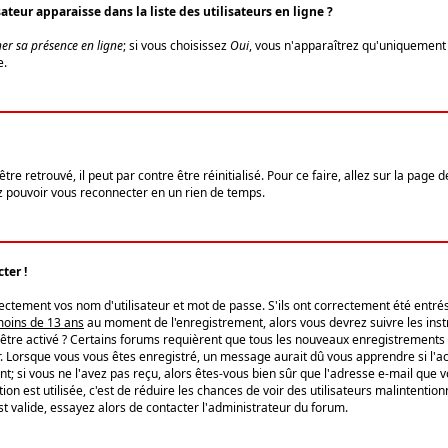
eur apparaisse dans la liste des utilisateurs en ligne ?
er sa présence en ligne
; si vous choisissez
Oui
, vous n'apparaîtrez qu'uniquemen
e.
re retrouvé, il peut par contre être réinitialisé. Pour ce faire, allez sur la page 
iez pouvoir vous reconnecter en un rien de temps.
ter !
tement vos nom d'utilisateur et mot de passe. S'ils ont correctement été entrés, 
 moins de 13 ans
au moment de l'enregistrement, alors vous devrez suivre les instr
'être activé ? Certains forums requièrent que tous les nouveaux enregistrements 
. Lorsque vous vous êtes enregistré, un message aurait dû vous apprendre si l'act
vent; si vous ne l'avez pas reçu, alors êtes-vous bien sûr que l'adresse e-mail que 
vation est utilisée, c'est de réduire les chances de voir des utilisateurs malinte
t valide, essayez alors de contacter l'administrateur du forum.