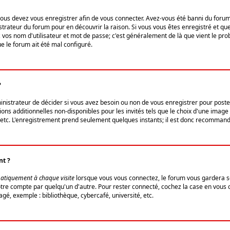
us devez vous enregistrer afin de vous connecter. Avez-vous été banni du forum (u
trateur du forum pour en découvrir la raison. Si vous vous êtes enregistré et qu
ez vos nom d'utilisateur et mot de passe; c'est généralement de là que vient le pro
ue le forum ait été mal configuré.
?
ministrateur de décider si vous avez besoin ou non de vous enregistrer pour post
ns additionnelles non-disponibles pour les invités tels que le choix d'une image 
s, etc. L'enregistrement prend seulement quelques instants; il est donc recommandé
nt ?
atiquement à chaque visite
lorsque vous vous connectez, le forum vous gardera s
votre compte par quelqu'un d'autre. Pour rester connecté, cochez la case en vous
gé, exemple : bibliothèque, cybercafé, université, etc.