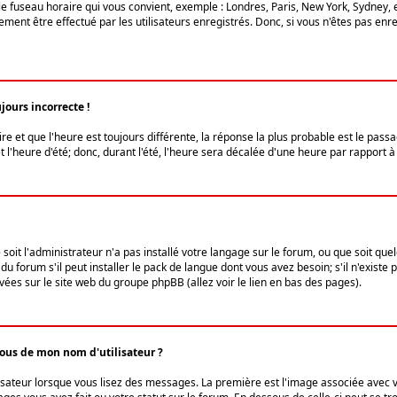
le fuseau horaire qui vous convient, exemple : Londres, Paris, New York, Sydney, 
ent être effectué par les utilisateurs enregistrés. Donc, si vous n'êtes pas enregi
jours incorrecte !
ire et que l'heure est toujours différente, la réponse la plus probable est le pass
l'heure d'été; donc, durant l'été, l'heure sera décalée d'une heure par rapport à 
 soit l'administrateur n'a pas installé votre langage sur le forum, ou que soit qu
 forum s'il peut installer le pack de langue dont vous avez besoin; s'il n'existe 
vées sur le site web du groupe phpBB (allez voir le lien en bas des pages).
us de mon nom d'utilisateur ?
lisateur lorsque vous lisez des messages. La première est l'image associée avec