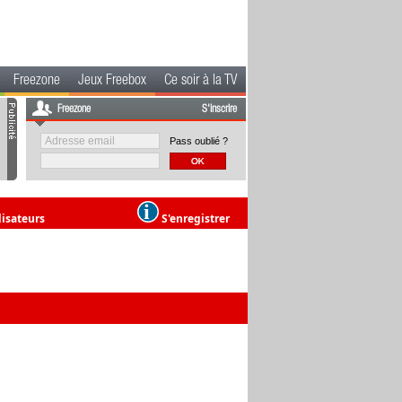
Freezone
Jeux Freebox
Ce soir à la TV
Freezone
S'inscrire
Pass oublié ?
lisateurs
S'enregistrer