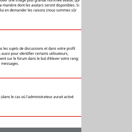
 trouver une image plus grande nommée avatar, qui
la manière dont les avatars seront disponibles. Si
ur lui en demander les raisons (nous sommes sûr
 les sujets de discussions et dans votre profil
ussi pour identifier certains utilisateurs,
ent sur le forum dans le but d'élever votre rang;
e messages.
(dans le cas où l'administrateur aurait activé