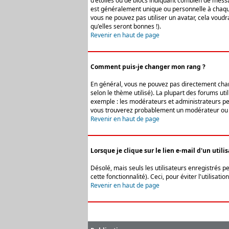
d'étoiles ou de blocs indiquant combien de messa
est généralement unique ou personnelle à chaque u
vous ne pouvez pas utiliser un avatar, cela voud
qu'elles seront bonnes !).
Revenir en haut de page
Comment puis-je changer mon rang ?
En général, vous ne pouvez pas directement change
selon le thème utilisé). La plupart des forums ut
exemple : les modérateurs et administrateurs peuv
vous trouverez probablement un modérateur ou 
Revenir en haut de page
Lorsque je clique sur le lien e-mail d'un uti
Désolé, mais seuls les utilisateurs enregistrés p
cette fonctionnalité). Ceci, pour éviter l'utilisa
Revenir en haut de page