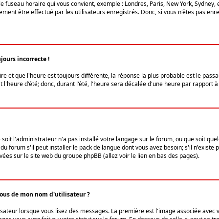
le fuseau horaire qui vous convient, exemple : Londres, Paris, New York, Sydney, 
ent être effectué par les utilisateurs enregistrés. Donc, si vous n'êtes pas enregi
jours incorrecte !
ire et que l'heure est toujours différente, la réponse la plus probable est le pass
l'heure d'été; donc, durant l'été, l'heure sera décalée d'une heure par rapport à 
 soit l'administrateur n'a pas installé votre langage sur le forum, ou que soit qu
 forum s'il peut installer le pack de langue dont vous avez besoin; s'il n'existe 
vées sur le site web du groupe phpBB (allez voir le lien en bas des pages).
us de mon nom d'utilisateur ?
lisateur lorsque vous lisez des messages. La première est l'image associée avec