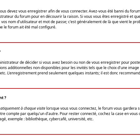
us devez vous enregistrer afin de vous connecter. Avez-vous été banni du forum (u
trateur du forum pour en découvrir la raison. Si vous vous êtes enregistré et qu
ez vos nom d'utilisateur et mot de passe; c'est généralement de là que vient le pro
ue le forum ait été mal configuré.
?
ministrateur de décider si vous avez besoin ou non de vous enregistrer pour post
ns additionnelles non-disponibles pour les invités tels que le choix d'une image 
s, etc. L'enregistrement prend seulement quelques instants; il est donc recommandé
nt ?
atiquement à chaque visite
lorsque vous vous connectez, le forum vous gardera s
votre compte par quelqu'un d'autre. Pour rester connecté, cochez la case en vous
gé, exemple : bibliothèque, cybercafé, université, etc.