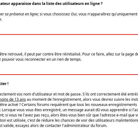
eur apparaisse dans la liste des utilisateurs en ligne ?
er sa présence en ligne
; si vous choisissez
Oui
, vous n'apparaîtrez qu'uniquemen
e.
re retrouvé, il peut par contre être réinitialisé. Pour ce faire, allez sur la page 
iez pouvoir vous reconnecter en un rien de temps.
ter !
tement vos nom d'utilisateur et mot de passe. S'ils ont correctement été entrés, 
 moins de 13 ans
au moment de l'enregistrement, alors vous devrez suivre les instr
'être activé ? Certains forums requièrent que tous les nouveaux enregistrements 
. Lorsque vous vous êtes enregistré, un message aurait dû vous apprendre si l'act
vent; si vous ne l'avez pas reçu, alors êtes-vous bien sûr que l'adresse e-mail que 
vation est utilisée, c'est de réduire les chances de voir des utilisateurs malinte
t valide, essayez alors de contacter l'administrateur du forum.