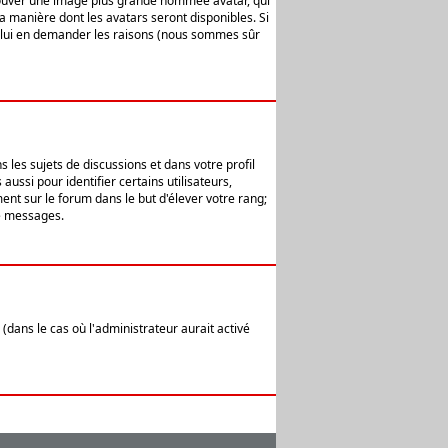
 trouver une image plus grande nommée avatar, qui
la manière dont les avatars seront disponibles. Si
ur lui en demander les raisons (nous sommes sûr
 les sujets de discussions et dans votre profil
ussi pour identifier certains utilisateurs,
ent sur le forum dans le but d'élever votre rang;
e messages.
(dans le cas où l'administrateur aurait activé