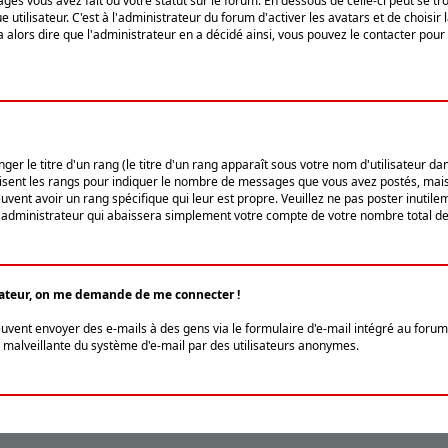
ges vous avez fait ou votre statut sur le forum. En dessous de celle-ci peut se
tilisateur. C'est à l'administrateur du forum d'activer les avatars et de choisir 
ra alors dire que l'administrateur en a décidé ainsi, vous pouvez le contacter po
r le titre d'un rang (le titre d'un rang apparaît sous votre nom d'utilisateur dans
ilisent les rangs pour indiquer le nombre de messages que vous avez postés, mais a
ent avoir un rang spécifique qui leur est propre. Veuillez ne pas poster inutilem
administrateur qui abaissera simplement votre compte de votre nombre total d
lisateur, on me demande de me connecter !
euvent envoyer des e-mails à des gens via le formulaire d'e-mail intégré au forum 
tion malveillante du système d'e-mail par des utilisateurs anonymes.