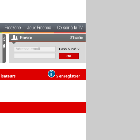
Freezone
Jeux Freebox
Ce soir à la TV
Freezone
S'inscrire
Pass oublié ?
lisateurs
S'enregistrer