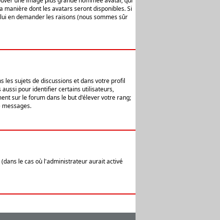
 trouver une image plus grande nommée avatar, qui
la manière dont les avatars seront disponibles. Si
ur lui en demander les raisons (nous sommes sûr
 les sujets de discussions et dans votre profil
ussi pour identifier certains utilisateurs,
ent sur le forum dans le but d'élever votre rang;
e messages.
(dans le cas où l'administrateur aurait activé