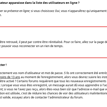
eur apparaisse dans la liste des utilisateurs en ligne ?
er sa présence en ligne
; si vous choisissez
Oui
, vous n'apparaîtrez qu'uniquemen
e.
re retrouvé, il peut par contre être réinitialisé. Pour ce faire, allez sur la page 
iez pouvoir vous reconnecter en un rien de temps.
ter !
tement vos nom d'utilisateur et mot de passe. S'ils ont correctement été entrés, 
 moins de 13 ans
au moment de l'enregistrement, alors vous devrez suivre les instr
'être activé ? Certains forums requièrent que tous les nouveaux enregistrements 
. Lorsque vous vous êtes enregistré, un message aurait dû vous apprendre si l'act
vent; si vous ne l'avez pas reçu, alors êtes-vous bien sûr que l'adresse e-mail que 
vation est utilisée, c'est de réduire les chances de voir des utilisateurs malinte
t valide, essayez alors de contacter l'administrateur du forum.