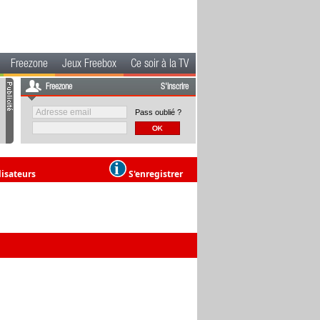
Freezone
Jeux Freebox
Ce soir à la TV
Freezone
S'inscrire
Pass oublié ?
lisateurs
S'enregistrer