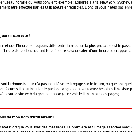
le fuseau horaire qui vous convient, exemple : Londres, Paris, New York, Sydney, 
ent être effectué par les utilisateurs enregistrés. Donc, si vous n'êtes pas enregi
jours incorrecte !
ire et que l'heure est toujours différente, la réponse la plus probable est le pass
l'heure d'été; donc, durant l'été, l'heure sera décalée d'une heure par rapport à 
 soit l'administrateur n'a pas installé votre langage sur le forum, ou que soit qu
 forum s'il peut installer le pack de langue dont vous avez besoin; s'il n'existe 
vées sur le site web du groupe phpBB (allez voir le lien en bas des pages).
us de mon nom d'utilisateur ?
lisateur lorsque vous lisez des messages. La première est l'image associée avec