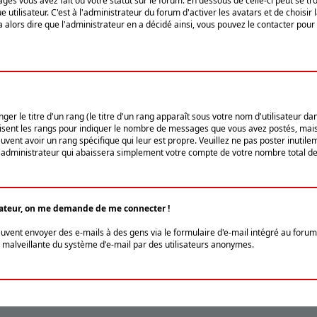
ges vous avez fait ou votre statut sur le forum. En dessous de celle-ci peut se
tilisateur. C'est à l'administrateur du forum d'activer les avatars et de choisir 
ra alors dire que l'administrateur en a décidé ainsi, vous pouvez le contacter po
r le titre d'un rang (le titre d'un rang apparaît sous votre nom d'utilisateur dans
ilisent les rangs pour indiquer le nombre de messages que vous avez postés, mais a
ent avoir un rang spécifique qui leur est propre. Veuillez ne pas poster inutilem
administrateur qui abaissera simplement votre compte de votre nombre total d
lisateur, on me demande de me connecter !
euvent envoyer des e-mails à des gens via le formulaire d'e-mail intégré au forum 
tion malveillante du système d'e-mail par des utilisateurs anonymes.