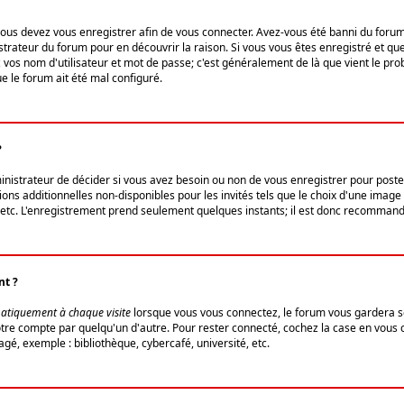
us devez vous enregistrer afin de vous connecter. Avez-vous été banni du forum (u
trateur du forum pour en découvrir la raison. Si vous vous êtes enregistré et qu
ez vos nom d'utilisateur et mot de passe; c'est généralement de là que vient le pro
ue le forum ait été mal configuré.
?
ministrateur de décider si vous avez besoin ou non de vous enregistrer pour post
ns additionnelles non-disponibles pour les invités tels que le choix d'une image 
s, etc. L'enregistrement prend seulement quelques instants; il est donc recommandé
nt ?
atiquement à chaque visite
lorsque vous vous connectez, le forum vous gardera s
votre compte par quelqu'un d'autre. Pour rester connecté, cochez la case en vous
gé, exemple : bibliothèque, cybercafé, université, etc.