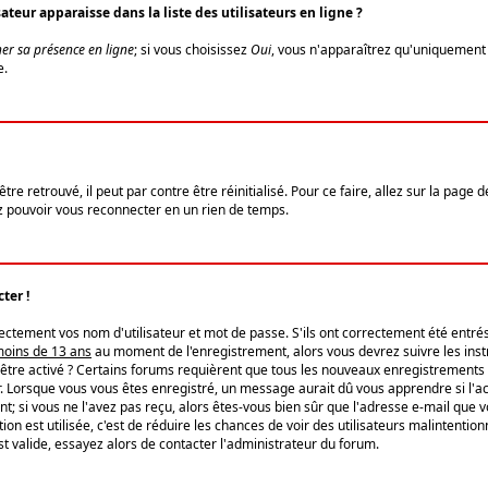
eur apparaisse dans la liste des utilisateurs en ligne ?
er sa présence en ligne
; si vous choisissez
Oui
, vous n'apparaîtrez qu'uniquemen
e.
re retrouvé, il peut par contre être réinitialisé. Pour ce faire, allez sur la page 
iez pouvoir vous reconnecter en un rien de temps.
ter !
tement vos nom d'utilisateur et mot de passe. S'ils ont correctement été entrés, 
 moins de 13 ans
au moment de l'enregistrement, alors vous devrez suivre les instr
'être activé ? Certains forums requièrent que tous les nouveaux enregistrements 
. Lorsque vous vous êtes enregistré, un message aurait dû vous apprendre si l'act
vent; si vous ne l'avez pas reçu, alors êtes-vous bien sûr que l'adresse e-mail que 
vation est utilisée, c'est de réduire les chances de voir des utilisateurs malinte
t valide, essayez alors de contacter l'administrateur du forum.