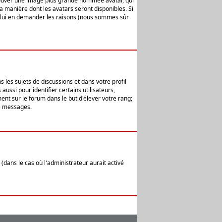
 trouver une image plus grande nommée avatar, qui
la manière dont les avatars seront disponibles. Si
ur lui en demander les raisons (nous sommes sûr
 les sujets de discussions et dans votre profil
ussi pour identifier certains utilisateurs,
ent sur le forum dans le but d'élever votre rang;
e messages.
(dans le cas où l'administrateur aurait activé