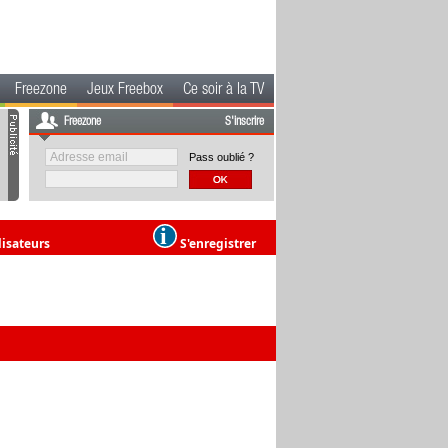
Freezone
Jeux Freebox
Ce soir à la TV
Freezone
S'inscrire
Pass oublié ?
lisateurs
S'enregistrer