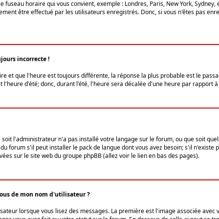
le fuseau horaire qui vous convient, exemple : Londres, Paris, New York, Sydney, 
ent être effectué par les utilisateurs enregistrés. Donc, si vous n'êtes pas enregi
jours incorrecte !
ire et que l'heure est toujours différente, la réponse la plus probable est le pass
l'heure d'été; donc, durant l'été, l'heure sera décalée d'une heure par rapport à 
 soit l'administrateur n'a pas installé votre langage sur le forum, ou que soit qu
 forum s'il peut installer le pack de langue dont vous avez besoin; s'il n'existe 
vées sur le site web du groupe phpBB (allez voir le lien en bas des pages).
us de mon nom d'utilisateur ?
lisateur lorsque vous lisez des messages. La première est l'image associée avec