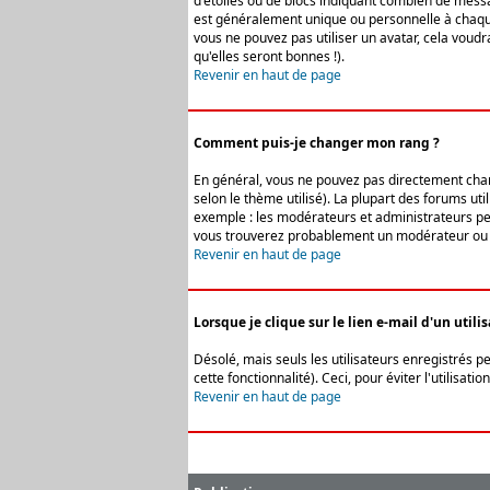
d'étoiles ou de blocs indiquant combien de messa
est généralement unique ou personnelle à chaque u
vous ne pouvez pas utiliser un avatar, cela voud
qu'elles seront bonnes !).
Revenir en haut de page
Comment puis-je changer mon rang ?
En général, vous ne pouvez pas directement change
selon le thème utilisé). La plupart des forums ut
exemple : les modérateurs et administrateurs peuv
vous trouverez probablement un modérateur ou 
Revenir en haut de page
Lorsque je clique sur le lien e-mail d'un uti
Désolé, mais seuls les utilisateurs enregistrés p
cette fonctionnalité). Ceci, pour éviter l'utilisa
Revenir en haut de page