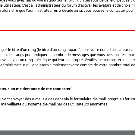
ges vous avez fait ou votre statut sur le forum. En dessous de celle-ci peut se
tilisateur. C'est à l'administrateur du forum d'activer les avatars et de choisir 
ra alors dire que l'administrateur en a décidé ainsi, vous pouvez le contacter po
r le titre d'un rang (le titre d'un rang apparaît sous votre nom d'utilisateur dans
ilisent les rangs pour indiquer le nombre de messages que vous avez postés, mais a
ent avoir un rang spécifique qui leur est propre. Veuillez ne pas poster inutilem
administrateur qui abaissera simplement votre compte de votre nombre total d
lisateur, on me demande de me connecter !
euvent envoyer des e-mails à des gens via le formulaire d'e-mail intégré au forum 
tion malveillante du système d'e-mail par des utilisateurs anonymes.