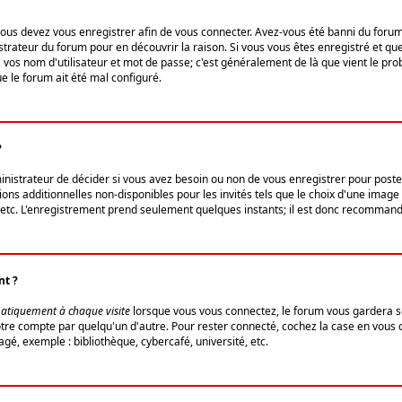
us devez vous enregistrer afin de vous connecter. Avez-vous été banni du forum (u
trateur du forum pour en découvrir la raison. Si vous vous êtes enregistré et qu
ez vos nom d'utilisateur et mot de passe; c'est généralement de là que vient le pro
ue le forum ait été mal configuré.
?
ministrateur de décider si vous avez besoin ou non de vous enregistrer pour post
ns additionnelles non-disponibles pour les invités tels que le choix d'une image 
s, etc. L'enregistrement prend seulement quelques instants; il est donc recommandé
nt ?
atiquement à chaque visite
lorsque vous vous connectez, le forum vous gardera s
votre compte par quelqu'un d'autre. Pour rester connecté, cochez la case en vous
gé, exemple : bibliothèque, cybercafé, université, etc.