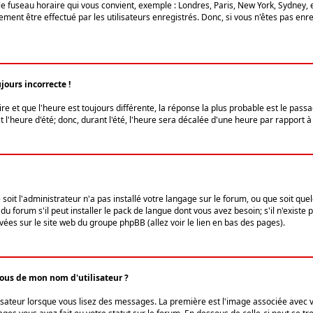
le fuseau horaire qui vous convient, exemple : Londres, Paris, New York, Sydney, 
ent être effectué par les utilisateurs enregistrés. Donc, si vous n'êtes pas enregi
jours incorrecte !
ire et que l'heure est toujours différente, la réponse la plus probable est le pass
l'heure d'été; donc, durant l'été, l'heure sera décalée d'une heure par rapport à 
 soit l'administrateur n'a pas installé votre langage sur le forum, ou que soit qu
 forum s'il peut installer le pack de langue dont vous avez besoin; s'il n'existe 
vées sur le site web du groupe phpBB (allez voir le lien en bas des pages).
us de mon nom d'utilisateur ?
lisateur lorsque vous lisez des messages. La première est l'image associée avec