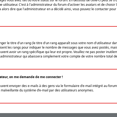
ges vous avez fait ou votre statut sur le forum. En dessous de celle-ci peut se
tilisateur. C'est à l'administrateur du forum d'activer les avatars et de choisir 
ra alors dire que l'administrateur en a décidé ainsi, vous pouvez le contacter po
r le titre d'un rang (le titre d'un rang apparaît sous votre nom d'utilisateur dans
ilisent les rangs pour indiquer le nombre de messages que vous avez postés, mais a
ent avoir un rang spécifique qui leur est propre. Veuillez ne pas poster inutilem
administrateur qui abaissera simplement votre compte de votre nombre total d
lisateur, on me demande de me connecter !
euvent envoyer des e-mails à des gens via le formulaire d'e-mail intégré au forum 
tion malveillante du système d'e-mail par des utilisateurs anonymes.