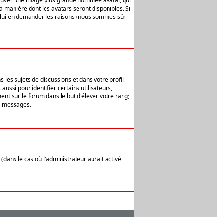
 trouver une image plus grande nommée avatar, qui
la manière dont les avatars seront disponibles. Si
ur lui en demander les raisons (nous sommes sûr
 les sujets de discussions et dans votre profil
ussi pour identifier certains utilisateurs,
ent sur le forum dans le but d'élever votre rang;
e messages.
(dans le cas où l'administrateur aurait activé