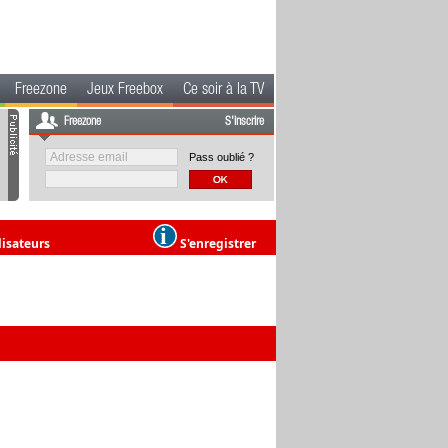
Freezone
Jeux Freebox
Ce soir à la TV
Freezone
S'inscrire
Pass oublié ?
lisateurs
S'enregistrer