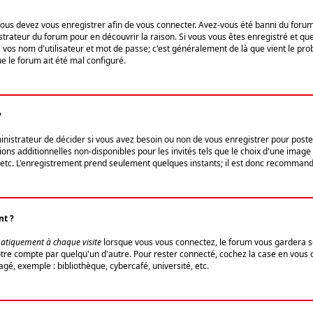
us devez vous enregistrer afin de vous connecter. Avez-vous été banni du forum (u
trateur du forum pour en découvrir la raison. Si vous vous êtes enregistré et qu
ez vos nom d'utilisateur et mot de passe; c'est généralement de là que vient le pro
ue le forum ait été mal configuré.
?
ministrateur de décider si vous avez besoin ou non de vous enregistrer pour post
ns additionnelles non-disponibles pour les invités tels que le choix d'une image 
s, etc. L'enregistrement prend seulement quelques instants; il est donc recommandé
nt ?
atiquement à chaque visite
lorsque vous vous connectez, le forum vous gardera s
votre compte par quelqu'un d'autre. Pour rester connecté, cochez la case en vous
gé, exemple : bibliothèque, cybercafé, université, etc.