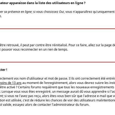
eur apparaisse dans la liste des utilisateurs en ligne ?
er sa présence en ligne
; si vous choisissez
Oui
, vous n'apparaîtrez qu'uniquemen
e.
re retrouvé, il peut par contre être réinitialisé. Pour ce faire, allez sur la page 
iez pouvoir vous reconnecter en un rien de temps.
ter !
tement vos nom d'utilisateur et mot de passe. S'ils ont correctement été entrés, 
 moins de 13 ans
au moment de l'enregistrement, alors vous devrez suivre les instr
'être activé ? Certains forums requièrent que tous les nouveaux enregistrements 
. Lorsque vous vous êtes enregistré, un message aurait dû vous apprendre si l'act
vent; si vous ne l'avez pas reçu, alors êtes-vous bien sûr que l'adresse e-mail que 
vation est utilisée, c'est de réduire les chances de voir des utilisateurs malinte
t valide, essayez alors de contacter l'administrateur du forum.