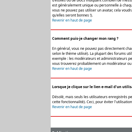
d'étoiles ou de blocs indiquant combien de messa
est généralement unique ou personnelle à chaque u
vous ne pouvez pas utiliser un avatar, cela voud
qu'elles seront bonnes !).
Revenir en haut de page
Comment puis-je changer mon rang ?
En général, vous ne pouvez pas directement change
selon le thème utilisé). La plupart des forums ut
exemple : les modérateurs et administrateurs peuv
vous trouverez probablement un modérateur ou 
Revenir en haut de page
Lorsque je clique sur le lien e-mail d'un uti
Désolé, mais seuls les utilisateurs enregistrés p
cette fonctionnalité). Ceci, pour éviter l'utilisa
Revenir en haut de page