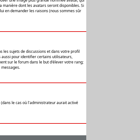
 trouver une image plus grande nommée avatar, qui
la manière dont les avatars seront disponibles. Si
ur lui en demander les raisons (nous sommes sûr
 les sujets de discussions et dans votre profil
ussi pour identifier certains utilisateurs,
ent sur le forum dans le but d'élever votre rang;
e messages.
(dans le cas où l'administrateur aurait activé