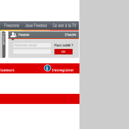
Freezone
Jeux Freebox
Ce soir à la TV
Freezone
S'inscrire
Pass oublié ?
lisateurs
S'enregistrer