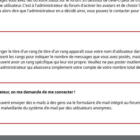
ges vous avez fait ou votre statut sur le forum. En dessous de celle-ci peut se
tilisateur. C'est à l'administrateur du forum d'activer les avatars et de choisir 
ra alors dire que l'administrateur en a décidé ainsi, vous pouvez le contacter po
r le titre d'un rang (le titre d'un rang apparaît sous votre nom d'utilisateur dans
ilisent les rangs pour indiquer le nombre de messages que vous avez postés, mais a
ent avoir un rang spécifique qui leur est propre. Veuillez ne pas poster inutilem
administrateur qui abaissera simplement votre compte de votre nombre total d
lisateur, on me demande de me connecter !
euvent envoyer des e-mails à des gens via le formulaire d'e-mail intégré au forum 
tion malveillante du système d'e-mail par des utilisateurs anonymes.