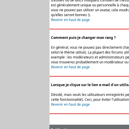
d'étoiles ou de blocs indiquant combien de messa
est généralement unique ou personnelle à chaque u
vous ne pouvez pas utiliser un avatar, cela voud
qu'elles seront bonnes !).
Revenir en haut de page
Comment puis-je changer mon rang ?
En général, vous ne pouvez pas directement change
selon le thème utilisé). La plupart des forums ut
exemple : les modérateurs et administrateurs peuv
vous trouverez probablement un modérateur ou 
Revenir en haut de page
Lorsque je clique sur le lien e-mail d'un uti
Désolé, mais seuls les utilisateurs enregistrés p
cette fonctionnalité). Ceci, pour éviter l'utilisa
Revenir en haut de page