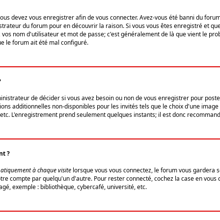
us devez vous enregistrer afin de vous connecter. Avez-vous été banni du forum (u
trateur du forum pour en découvrir la raison. Si vous vous êtes enregistré et qu
ez vos nom d'utilisateur et mot de passe; c'est généralement de là que vient le pro
ue le forum ait été mal configuré.
?
ministrateur de décider si vous avez besoin ou non de vous enregistrer pour post
ns additionnelles non-disponibles pour les invités tels que le choix d'une image 
s, etc. L'enregistrement prend seulement quelques instants; il est donc recommandé
nt ?
atiquement à chaque visite
lorsque vous vous connectez, le forum vous gardera s
votre compte par quelqu'un d'autre. Pour rester connecté, cochez la case en vous
gé, exemple : bibliothèque, cybercafé, université, etc.