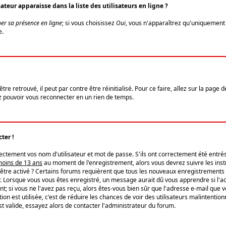
eur apparaisse dans la liste des utilisateurs en ligne ?
er sa présence en ligne
; si vous choisissez
Oui
, vous n'apparaîtrez qu'uniquemen
e.
re retrouvé, il peut par contre être réinitialisé. Pour ce faire, allez sur la page 
iez pouvoir vous reconnecter en un rien de temps.
ter !
tement vos nom d'utilisateur et mot de passe. S'ils ont correctement été entrés, 
 moins de 13 ans
au moment de l'enregistrement, alors vous devrez suivre les instr
'être activé ? Certains forums requièrent que tous les nouveaux enregistrements 
. Lorsque vous vous êtes enregistré, un message aurait dû vous apprendre si l'act
vent; si vous ne l'avez pas reçu, alors êtes-vous bien sûr que l'adresse e-mail que 
vation est utilisée, c'est de réduire les chances de voir des utilisateurs malinte
t valide, essayez alors de contacter l'administrateur du forum.