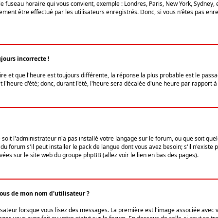
le fuseau horaire qui vous convient, exemple : Londres, Paris, New York, Sydney, 
ent être effectué par les utilisateurs enregistrés. Donc, si vous n'êtes pas enregi
jours incorrecte !
ire et que l'heure est toujours différente, la réponse la plus probable est le pass
l'heure d'été; donc, durant l'été, l'heure sera décalée d'une heure par rapport à 
 soit l'administrateur n'a pas installé votre langage sur le forum, ou que soit qu
 forum s'il peut installer le pack de langue dont vous avez besoin; s'il n'existe 
vées sur le site web du groupe phpBB (allez voir le lien en bas des pages).
us de mon nom d'utilisateur ?
lisateur lorsque vous lisez des messages. La première est l'image associée avec