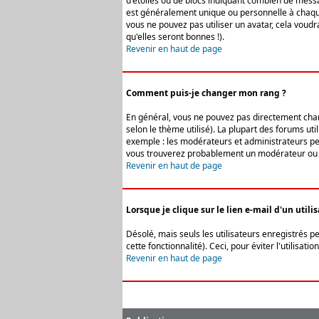
d'étoiles ou de blocs indiquant combien de messa
est généralement unique ou personnelle à chaque u
vous ne pouvez pas utiliser un avatar, cela voud
qu'elles seront bonnes !).
Revenir en haut de page
Comment puis-je changer mon rang ?
En général, vous ne pouvez pas directement change
selon le thème utilisé). La plupart des forums ut
exemple : les modérateurs et administrateurs peuv
vous trouverez probablement un modérateur ou 
Revenir en haut de page
Lorsque je clique sur le lien e-mail d'un uti
Désolé, mais seuls les utilisateurs enregistrés p
cette fonctionnalité). Ceci, pour éviter l'utilisa
Revenir en haut de page