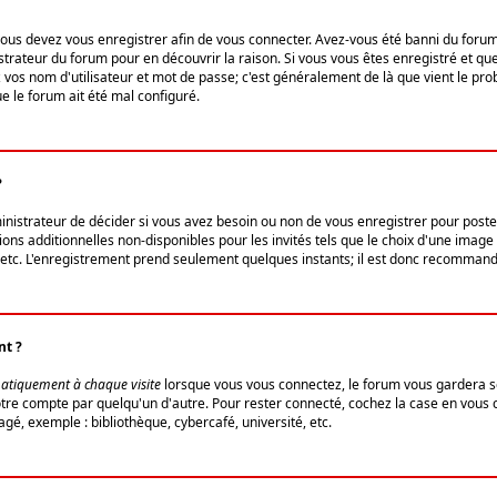
us devez vous enregistrer afin de vous connecter. Avez-vous été banni du forum (u
trateur du forum pour en découvrir la raison. Si vous vous êtes enregistré et qu
ez vos nom d'utilisateur et mot de passe; c'est généralement de là que vient le pro
ue le forum ait été mal configuré.
?
ministrateur de décider si vous avez besoin ou non de vous enregistrer pour post
ns additionnelles non-disponibles pour les invités tels que le choix d'une image 
s, etc. L'enregistrement prend seulement quelques instants; il est donc recommandé
nt ?
atiquement à chaque visite
lorsque vous vous connectez, le forum vous gardera s
votre compte par quelqu'un d'autre. Pour rester connecté, cochez la case en vous
gé, exemple : bibliothèque, cybercafé, université, etc.