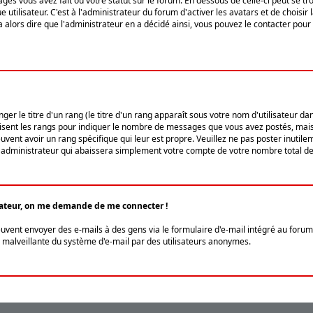
ges vous avez fait ou votre statut sur le forum. En dessous de celle-ci peut se
tilisateur. C'est à l'administrateur du forum d'activer les avatars et de choisir 
ra alors dire que l'administrateur en a décidé ainsi, vous pouvez le contacter po
r le titre d'un rang (le titre d'un rang apparaît sous votre nom d'utilisateur dans
ilisent les rangs pour indiquer le nombre de messages que vous avez postés, mais a
ent avoir un rang spécifique qui leur est propre. Veuillez ne pas poster inutilem
administrateur qui abaissera simplement votre compte de votre nombre total d
lisateur, on me demande de me connecter !
euvent envoyer des e-mails à des gens via le formulaire d'e-mail intégré au forum 
tion malveillante du système d'e-mail par des utilisateurs anonymes.