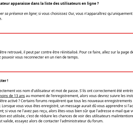
eur apparaisse dans la liste des utilisateurs en ligne ?
er sa présence en ligne
; si vous choisissez
Oui
, vous n'apparaîtrez qu'uniquemen
e.
re retrouvé, il peut par contre être réinitialisé. Pour ce faire, allez sur la page 
iez pouvoir vous reconnecter en un rien de temps.
ter !
tement vos nom d'utilisateur et mot de passe. S'ils ont correctement été entrés, 
 moins de 13 ans
au moment de l'enregistrement, alors vous devrez suivre les instr
'être activé ? Certains forums requièrent que tous les nouveaux enregistrements 
. Lorsque vous vous êtes enregistré, un message aurait dû vous apprendre si l'act
vent; si vous ne l'avez pas reçu, alors êtes-vous bien sûr que l'adresse e-mail que 
vation est utilisée, c'est de réduire les chances de voir des utilisateurs malinte
t valide, essayez alors de contacter l'administrateur du forum.