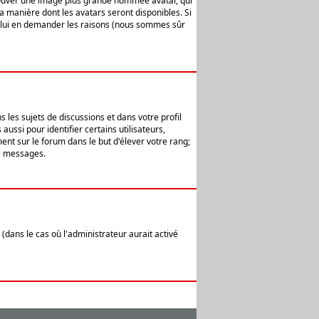
 trouver une image plus grande nommée avatar, qui
la manière dont les avatars seront disponibles. Si
ur lui en demander les raisons (nous sommes sûr
 les sujets de discussions et dans votre profil
ussi pour identifier certains utilisateurs,
ent sur le forum dans le but d'élever votre rang;
e messages.
(dans le cas où l'administrateur aurait activé