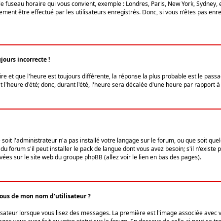
le fuseau horaire qui vous convient, exemple : Londres, Paris, New York, Sydney, 
ent être effectué par les utilisateurs enregistrés. Donc, si vous n'êtes pas enregi
jours incorrecte !
ire et que l'heure est toujours différente, la réponse la plus probable est le pass
l'heure d'été; donc, durant l'été, l'heure sera décalée d'une heure par rapport à 
 soit l'administrateur n'a pas installé votre langage sur le forum, ou que soit qu
 forum s'il peut installer le pack de langue dont vous avez besoin; s'il n'existe 
vées sur le site web du groupe phpBB (allez voir le lien en bas des pages).
us de mon nom d'utilisateur ?
lisateur lorsque vous lisez des messages. La première est l'image associée avec