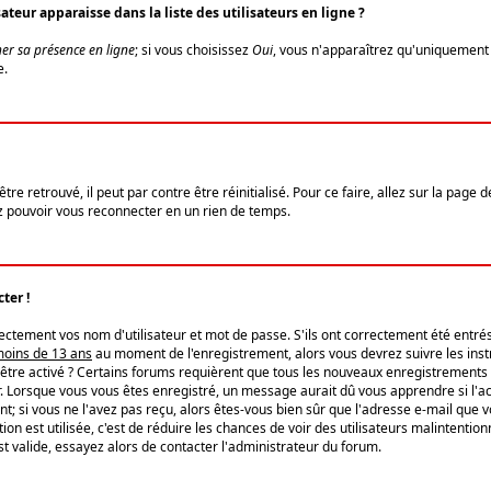
eur apparaisse dans la liste des utilisateurs en ligne ?
er sa présence en ligne
; si vous choisissez
Oui
, vous n'apparaîtrez qu'uniquemen
e.
re retrouvé, il peut par contre être réinitialisé. Pour ce faire, allez sur la page 
iez pouvoir vous reconnecter en un rien de temps.
ter !
tement vos nom d'utilisateur et mot de passe. S'ils ont correctement été entrés, 
 moins de 13 ans
au moment de l'enregistrement, alors vous devrez suivre les instr
'être activé ? Certains forums requièrent que tous les nouveaux enregistrements 
. Lorsque vous vous êtes enregistré, un message aurait dû vous apprendre si l'act
vent; si vous ne l'avez pas reçu, alors êtes-vous bien sûr que l'adresse e-mail que 
vation est utilisée, c'est de réduire les chances de voir des utilisateurs malinte
t valide, essayez alors de contacter l'administrateur du forum.