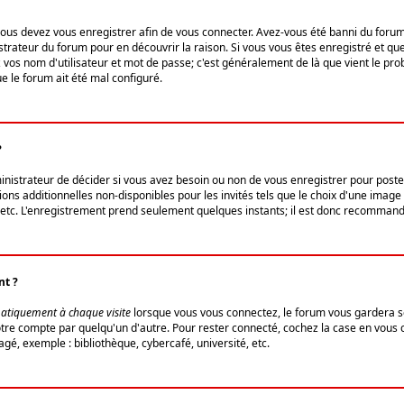
us devez vous enregistrer afin de vous connecter. Avez-vous été banni du forum (u
trateur du forum pour en découvrir la raison. Si vous vous êtes enregistré et qu
ez vos nom d'utilisateur et mot de passe; c'est généralement de là que vient le pro
ue le forum ait été mal configuré.
?
ministrateur de décider si vous avez besoin ou non de vous enregistrer pour post
ns additionnelles non-disponibles pour les invités tels que le choix d'une image 
s, etc. L'enregistrement prend seulement quelques instants; il est donc recommandé
nt ?
atiquement à chaque visite
lorsque vous vous connectez, le forum vous gardera s
votre compte par quelqu'un d'autre. Pour rester connecté, cochez la case en vous
gé, exemple : bibliothèque, cybercafé, université, etc.