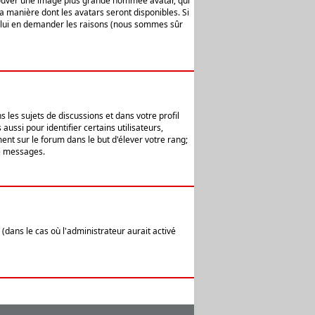
 trouver une image plus grande nommée avatar, qui
la manière dont les avatars seront disponibles. Si
ur lui en demander les raisons (nous sommes sûr
 les sujets de discussions et dans votre profil
ussi pour identifier certains utilisateurs,
ent sur le forum dans le but d'élever votre rang;
e messages.
(dans le cas où l'administrateur aurait activé