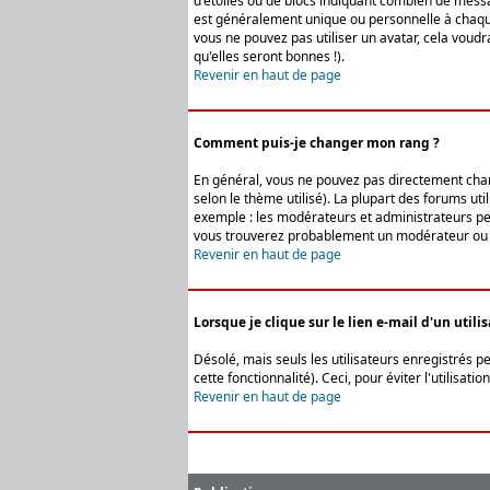
d'étoiles ou de blocs indiquant combien de messa
est généralement unique ou personnelle à chaque u
vous ne pouvez pas utiliser un avatar, cela voud
qu'elles seront bonnes !).
Revenir en haut de page
Comment puis-je changer mon rang ?
En général, vous ne pouvez pas directement change
selon le thème utilisé). La plupart des forums ut
exemple : les modérateurs et administrateurs peuv
vous trouverez probablement un modérateur ou 
Revenir en haut de page
Lorsque je clique sur le lien e-mail d'un uti
Désolé, mais seuls les utilisateurs enregistrés p
cette fonctionnalité). Ceci, pour éviter l'utilisa
Revenir en haut de page