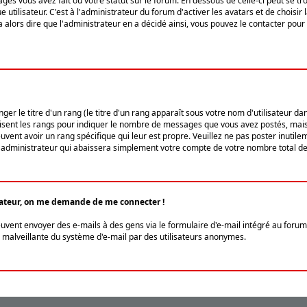
ges vous avez fait ou votre statut sur le forum. En dessous de celle-ci peut se
tilisateur. C'est à l'administrateur du forum d'activer les avatars et de choisir 
ra alors dire que l'administrateur en a décidé ainsi, vous pouvez le contacter po
r le titre d'un rang (le titre d'un rang apparaît sous votre nom d'utilisateur dans
ilisent les rangs pour indiquer le nombre de messages que vous avez postés, mais a
ent avoir un rang spécifique qui leur est propre. Veuillez ne pas poster inutilem
administrateur qui abaissera simplement votre compte de votre nombre total d
lisateur, on me demande de me connecter !
euvent envoyer des e-mails à des gens via le formulaire d'e-mail intégré au forum 
tion malveillante du système d'e-mail par des utilisateurs anonymes.