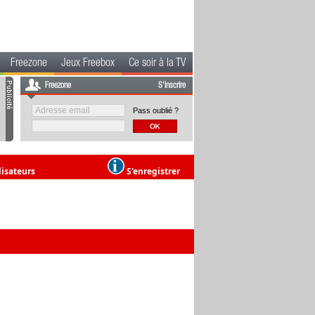
Freezone
Jeux Freebox
Ce soir à la TV
Freezone
S'inscrire
Pass oublié ?
lisateurs
S'enregistrer