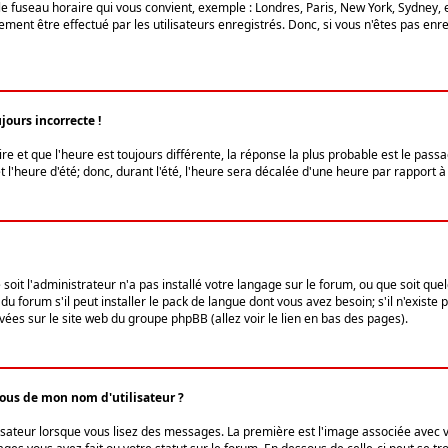
le fuseau horaire qui vous convient, exemple : Londres, Paris, New York, Sydney, 
ent être effectué par les utilisateurs enregistrés. Donc, si vous n'êtes pas enregi
jours incorrecte !
ire et que l'heure est toujours différente, la réponse la plus probable est le pass
l'heure d'été; donc, durant l'été, l'heure sera décalée d'une heure par rapport à 
 soit l'administrateur n'a pas installé votre langage sur le forum, ou que soit qu
 forum s'il peut installer le pack de langue dont vous avez besoin; s'il n'existe 
vées sur le site web du groupe phpBB (allez voir le lien en bas des pages).
us de mon nom d'utilisateur ?
lisateur lorsque vous lisez des messages. La première est l'image associée avec