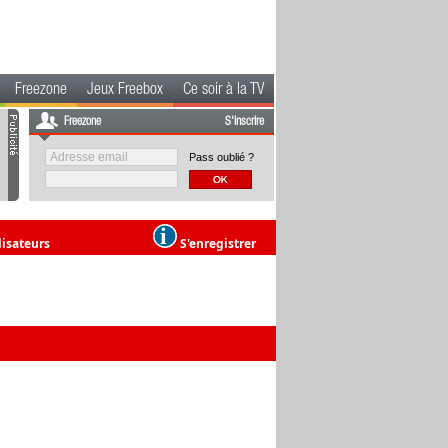
Freezone
Jeux Freebox
Ce soir à la TV
Freezone
S'inscrire
Pass oublié ?
lisateurs
S'enregistrer