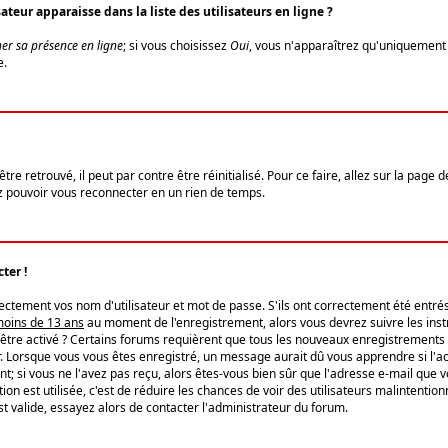
eur apparaisse dans la liste des utilisateurs en ligne ?
er sa présence en ligne
; si vous choisissez
Oui
, vous n'apparaîtrez qu'uniquemen
e.
re retrouvé, il peut par contre être réinitialisé. Pour ce faire, allez sur la page 
iez pouvoir vous reconnecter en un rien de temps.
ter !
tement vos nom d'utilisateur et mot de passe. S'ils ont correctement été entrés, 
 moins de 13 ans
au moment de l'enregistrement, alors vous devrez suivre les instr
'être activé ? Certains forums requièrent que tous les nouveaux enregistrements 
. Lorsque vous vous êtes enregistré, un message aurait dû vous apprendre si l'act
vent; si vous ne l'avez pas reçu, alors êtes-vous bien sûr que l'adresse e-mail que 
vation est utilisée, c'est de réduire les chances de voir des utilisateurs malinte
t valide, essayez alors de contacter l'administrateur du forum.