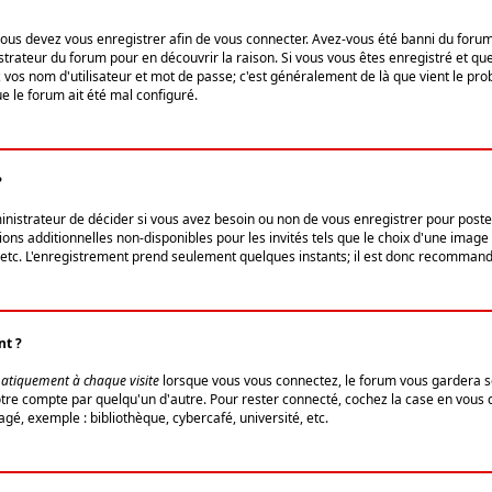
us devez vous enregistrer afin de vous connecter. Avez-vous été banni du forum (u
trateur du forum pour en découvrir la raison. Si vous vous êtes enregistré et qu
ez vos nom d'utilisateur et mot de passe; c'est généralement de là que vient le pro
ue le forum ait été mal configuré.
?
ministrateur de décider si vous avez besoin ou non de vous enregistrer pour post
ns additionnelles non-disponibles pour les invités tels que le choix d'une image 
s, etc. L'enregistrement prend seulement quelques instants; il est donc recommandé
nt ?
atiquement à chaque visite
lorsque vous vous connectez, le forum vous gardera s
votre compte par quelqu'un d'autre. Pour rester connecté, cochez la case en vous
gé, exemple : bibliothèque, cybercafé, université, etc.