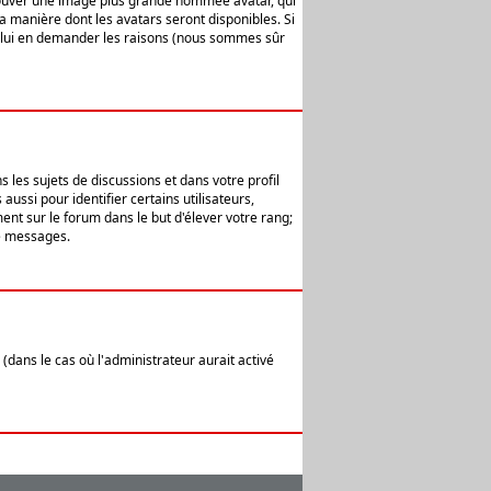
 trouver une image plus grande nommée avatar, qui
la manière dont les avatars seront disponibles. Si
ur lui en demander les raisons (nous sommes sûr
 les sujets de discussions et dans votre profil
ussi pour identifier certains utilisateurs,
ent sur le forum dans le but d'élever votre rang;
e messages.
(dans le cas où l'administrateur aurait activé