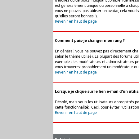
d'étoiles ou de blocs indiquant combien de messa
est généralement unique ou personnelle à chaque u
vous ne pouvez pas utiliser un avatar, cela voud
qu'elles seront bonnes !).
Revenir en haut de page
Comment puis-je changer mon rang ?
En général, vous ne pouvez pas directement change
selon le thème utilisé). La plupart des forums ut
exemple : les modérateurs et administrateurs peuv
vous trouverez probablement un modérateur ou 
Revenir en haut de page
Lorsque je clique sur le lien e-mail d'un uti
Désolé, mais seuls les utilisateurs enregistrés p
cette fonctionnalité). Ceci, pour éviter l'utilisa
Revenir en haut de page