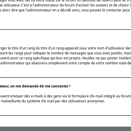
ges vous avez fait ou votre statut sur le forum. En dessous de celle-ci peut se
tilisateur. C'est à l'administrateur du forum d'activer les avatars et de choisir 
ra alors dire que l'administrateur en a décidé ainsi, vous pouvez le contacter po
r le titre d'un rang (le titre d'un rang apparaît sous votre nom d'utilisateur dans
ilisent les rangs pour indiquer le nombre de messages que vous avez postés, mais a
ent avoir un rang spécifique qui leur est propre. Veuillez ne pas poster inutilem
administrateur qui abaissera simplement votre compte de votre nombre total d
lisateur, on me demande de me connecter !
euvent envoyer des e-mails à des gens via le formulaire d'e-mail intégré au forum 
tion malveillante du système d'e-mail par des utilisateurs anonymes.