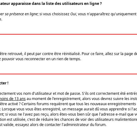
eur apparaisse dans la liste des utilisateurs en ligne ?
er sa présence en ligne
; si vous choisissez
Oui
, vous n'apparaîtrez qu'uniquemen
e.
re retrouvé, il peut par contre être réinitialisé. Pour ce faire, allez sur la page 
iez pouvoir vous reconnecter en un rien de temps.
ter !
tement vos nom d'utilisateur et mot de passe. S'ils ont correctement été entrés, 
 moins de 13 ans
au moment de l'enregistrement, alors vous devrez suivre les instr
'être activé ? Certains forums requièrent que tous les nouveaux enregistrements 
. Lorsque vous vous êtes enregistré, un message aurait dû vous apprendre si l'act
vent; si vous ne l'avez pas reçu, alors êtes-vous bien sûr que l'adresse e-mail que 
vation est utilisée, c'est de réduire les chances de voir des utilisateurs malinte
t valide, essayez alors de contacter l'administrateur du forum.