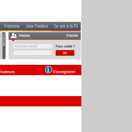
Freezone
Jeux Freebox
Ce soir à la TV
Freezone
S'inscrire
Pass oublié ?
lisateurs
S'enregistrer