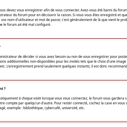
us devez vous enregistrer afin de vous connecter. Avez-vous été banni du forum (u
trateur du forum pour en découvrir la raison. Si vous vous êtes enregistré et qu
ez vos nom d'utilisateur et mot de passe; c'est généralement de là que vient le pro
ue le forum ait été mal configuré.
?
ministrateur de décider si vous avez besoin ou non de vous enregistrer pour post
ns additionnelles non-disponibles pour les invités tels que le choix d'une image 
s, etc. L'enregistrement prend seulement quelques instants; il est donc recommandé
nt ?
atiquement à chaque visite
lorsque vous vous connectez, le forum vous gardera s
votre compte par quelqu'un d'autre. Pour rester connecté, cochez la case en vous
gé, exemple : bibliothèque, cybercafé, université, etc.