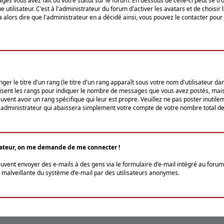
ges vous avez fait ou votre statut sur le forum. En dessous de celle-ci peut se
tilisateur. C'est à l'administrateur du forum d'activer les avatars et de choisir 
ra alors dire que l'administrateur en a décidé ainsi, vous pouvez le contacter po
r le titre d'un rang (le titre d'un rang apparaît sous votre nom d'utilisateur dans
ilisent les rangs pour indiquer le nombre de messages que vous avez postés, mais a
ent avoir un rang spécifique qui leur est propre. Veuillez ne pas poster inutilem
administrateur qui abaissera simplement votre compte de votre nombre total d
lisateur, on me demande de me connecter !
euvent envoyer des e-mails à des gens via le formulaire d'e-mail intégré au forum 
tion malveillante du système d'e-mail par des utilisateurs anonymes.