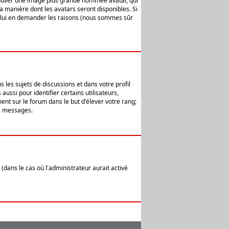
 trouver une image plus grande nommée avatar, qui
la manière dont les avatars seront disponibles. Si
ur lui en demander les raisons (nous sommes sûr
 les sujets de discussions et dans votre profil
ussi pour identifier certains utilisateurs,
ent sur le forum dans le but d'élever votre rang;
e messages.
(dans le cas où l'administrateur aurait activé