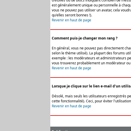
d'étoiles ou de blocs indiquant combien de messa
est généralement unique ou personnelle à chaque u
vous ne pouvez pas utiliser un avatar, cela voud
qu'elles seront bonnes !).
Revenir en haut de page
Comment puis-je changer mon rang ?
En général, vous ne pouvez pas directement change
selon le thème utilisé). La plupart des forums ut
exemple : les modérateurs et administrateurs peuv
vous trouverez probablement un modérateur ou 
Revenir en haut de page
Lorsque je clique sur le lien e-mail d'un uti
Désolé, mais seuls les utilisateurs enregistrés p
cette fonctionnalité). Ceci, pour éviter l'utilisa
Revenir en haut de page