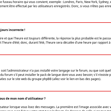
le fuseau horaire qui vous convient, exemple : Londres, Paris, New York, Sydney, 
ent être effectué par les utilisateurs enregistrés. Donc, si vous n'êtes pas enregi
jours incorrecte !
ire et que l'heure est toujours différente, la réponse la plus probable est le pass
l'heure d'été; donc, durant l'été, l'heure sera décalée d'une heure par rapport à 
 soit l'administrateur n'a pas installé votre langage sur le forum, ou que soit qu
 forum s'il peut installer le pack de langue dont vous avez besoin; s'il n'existe 
vées sur le site web du groupe phpBB (allez voir le lien en bas des pages).
us de mon nom d'utilisateur ?
lisateur lorsque vous lisez des messages. La première est l'image associée avec