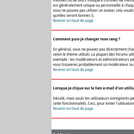
d'étoiles ou de blocs indiquant combien de messa
est généralement unique ou personnelle à chaque u
vous ne pouvez pas utiliser un avatar, cela voud
qu'elles seront bonnes !).
Revenir en haut de page
Comment puis-je changer mon rang ?
En général, vous ne pouvez pas directement change
selon le thème utilisé). La plupart des forums ut
exemple : les modérateurs et administrateurs peuv
vous trouverez probablement un modérateur ou 
Revenir en haut de page
Lorsque je clique sur le lien e-mail d'un uti
Désolé, mais seuls les utilisateurs enregistrés p
cette fonctionnalité). Ceci, pour éviter l'utilisa
Revenir en haut de page