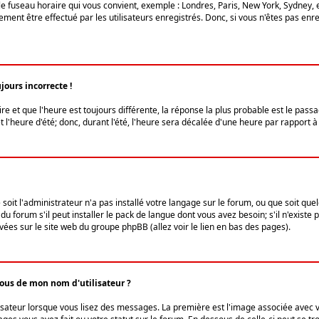
le fuseau horaire qui vous convient, exemple : Londres, Paris, New York, Sydney, 
ent être effectué par les utilisateurs enregistrés. Donc, si vous n'êtes pas enregi
jours incorrecte !
ire et que l'heure est toujours différente, la réponse la plus probable est le pass
l'heure d'été; donc, durant l'été, l'heure sera décalée d'une heure par rapport à 
 soit l'administrateur n'a pas installé votre langage sur le forum, ou que soit qu
 forum s'il peut installer le pack de langue dont vous avez besoin; s'il n'existe 
vées sur le site web du groupe phpBB (allez voir le lien en bas des pages).
us de mon nom d'utilisateur ?
lisateur lorsque vous lisez des messages. La première est l'image associée avec