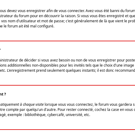
us devez vous enregistrer afin de vous connecter. Avez-vous été banni du forum (u
trateur du forum pour en découvrir la raison. Si vous vous êtes enregistré et qu
ez vos nom d'utilisateur et mot de passe; c'est généralement de là que vient le pro
ue le forum ait été mal configuré.
?
ministrateur de décider si vous avez besoin ou non de vous enregistrer pour post
ns additionnelles non-disponibles pour les invités tels que le choix d'une image 
s, etc. L'enregistrement prend seulement quelques instants; il est donc recommandé
nt ?
atiquement à chaque visite
lorsque vous vous connectez, le forum vous gardera s
votre compte par quelqu'un d'autre. Pour rester connecté, cochez la case en vous
gé, exemple : bibliothèque, cybercafé, université, etc.