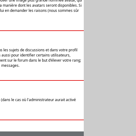
 trouver une image plus grande nommée avatar, qui
la manière dont les avatars seront disponibles. Si
ur lui en demander les raisons (nous sommes sûr
 les sujets de discussions et dans votre profil
ussi pour identifier certains utilisateurs,
ent sur le forum dans le but d'élever votre rang;
e messages.
(dans le cas où l'administrateur aurait activé