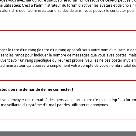
ges vous avez fait ou votre statut sur le forum. En dessous de celle-ci peut se
tilisateur. C'est à l'administrateur du forum d'activer les avatars et de choisir 
ra alors dire que l'administrateur en a décidé ainsi, vous pouvez le contacter po
r le titre d'un rang (le titre d'un rang apparaît sous votre nom d'utilisateur dans
ilisent les rangs pour indiquer le nombre de messages que vous avez postés, mais a
ent avoir un rang spécifique qui leur est propre. Veuillez ne pas poster inutilem
administrateur qui abaissera simplement votre compte de votre nombre total d
lisateur, on me demande de me connecter !
euvent envoyer des e-mails à des gens via le formulaire d'e-mail intégré au forum 
tion malveillante du système d'e-mail par des utilisateurs anonymes.