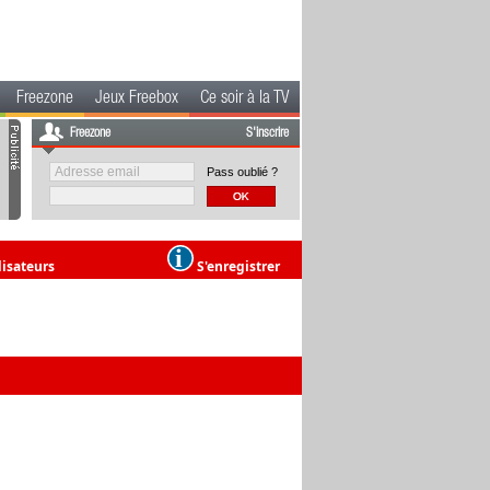
Freezone
Jeux Freebox
Ce soir à la TV
Freezone
S'inscrire
Pass oublié ?
lisateurs
S'enregistrer