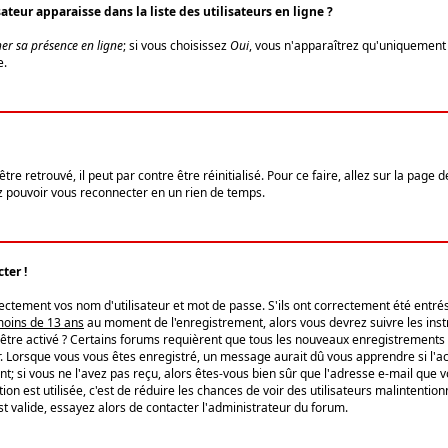
eur apparaisse dans la liste des utilisateurs en ligne ?
er sa présence en ligne
; si vous choisissez
Oui
, vous n'apparaîtrez qu'uniquemen
e.
re retrouvé, il peut par contre être réinitialisé. Pour ce faire, allez sur la page 
iez pouvoir vous reconnecter en un rien de temps.
ter !
tement vos nom d'utilisateur et mot de passe. S'ils ont correctement été entrés, 
 moins de 13 ans
au moment de l'enregistrement, alors vous devrez suivre les instr
'être activé ? Certains forums requièrent que tous les nouveaux enregistrements 
. Lorsque vous vous êtes enregistré, un message aurait dû vous apprendre si l'act
vent; si vous ne l'avez pas reçu, alors êtes-vous bien sûr que l'adresse e-mail que 
vation est utilisée, c'est de réduire les chances de voir des utilisateurs malinte
t valide, essayez alors de contacter l'administrateur du forum.