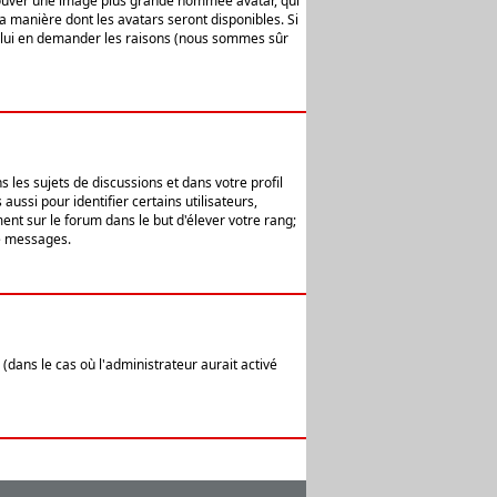
 trouver une image plus grande nommée avatar, qui
la manière dont les avatars seront disponibles. Si
ur lui en demander les raisons (nous sommes sûr
 les sujets de discussions et dans votre profil
ussi pour identifier certains utilisateurs,
ent sur le forum dans le but d'élever votre rang;
e messages.
(dans le cas où l'administrateur aurait activé