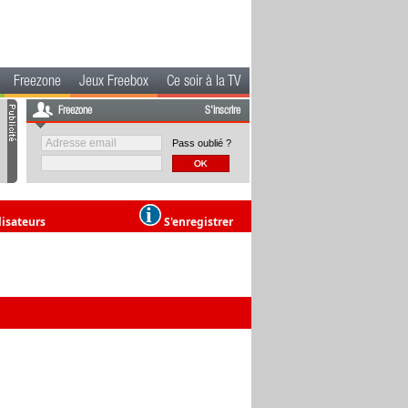
Freezone
Jeux Freebox
Ce soir à la TV
Freezone
S'inscrire
Pass oublié ?
lisateurs
S'enregistrer