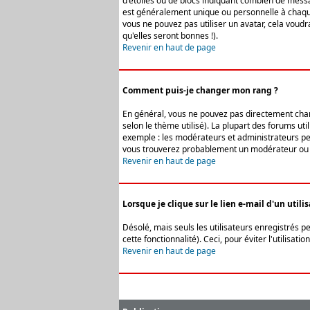
d'étoiles ou de blocs indiquant combien de messa
est généralement unique ou personnelle à chaque u
vous ne pouvez pas utiliser un avatar, cela voud
qu'elles seront bonnes !).
Revenir en haut de page
Comment puis-je changer mon rang ?
En général, vous ne pouvez pas directement change
selon le thème utilisé). La plupart des forums ut
exemple : les modérateurs et administrateurs peuv
vous trouverez probablement un modérateur ou 
Revenir en haut de page
Lorsque je clique sur le lien e-mail d'un uti
Désolé, mais seuls les utilisateurs enregistrés p
cette fonctionnalité). Ceci, pour éviter l'utilisa
Revenir en haut de page