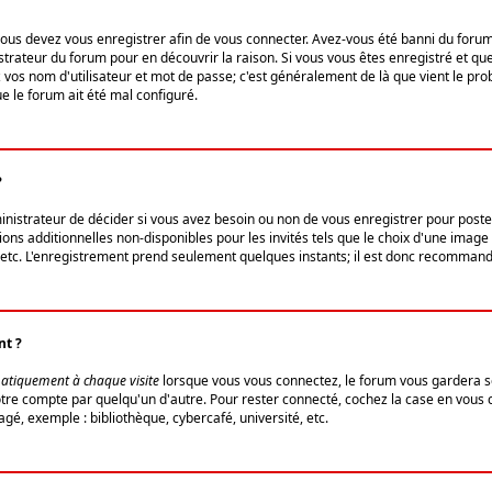
us devez vous enregistrer afin de vous connecter. Avez-vous été banni du forum (u
trateur du forum pour en découvrir la raison. Si vous vous êtes enregistré et qu
ez vos nom d'utilisateur et mot de passe; c'est généralement de là que vient le pro
ue le forum ait été mal configuré.
?
ministrateur de décider si vous avez besoin ou non de vous enregistrer pour post
ns additionnelles non-disponibles pour les invités tels que le choix d'une image 
s, etc. L'enregistrement prend seulement quelques instants; il est donc recommandé
nt ?
atiquement à chaque visite
lorsque vous vous connectez, le forum vous gardera s
votre compte par quelqu'un d'autre. Pour rester connecté, cochez la case en vous
gé, exemple : bibliothèque, cybercafé, université, etc.