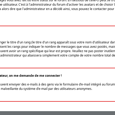
ges vous avez fait ou votre statut sur le forum. En dessous de celle-ci peut se
tilisateur. C'est à l'administrateur du forum d'activer les avatars et de choisir 
ra alors dire que l'administrateur en a décidé ainsi, vous pouvez le contacter po
r le titre d'un rang (le titre d'un rang apparaît sous votre nom d'utilisateur dans
ilisent les rangs pour indiquer le nombre de messages que vous avez postés, mais a
ent avoir un rang spécifique qui leur est propre. Veuillez ne pas poster inutilem
administrateur qui abaissera simplement votre compte de votre nombre total d
lisateur, on me demande de me connecter !
euvent envoyer des e-mails à des gens via le formulaire d'e-mail intégré au forum 
tion malveillante du système d'e-mail par des utilisateurs anonymes.