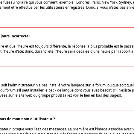
le fuseau horaire qui vous convient, exemple : Londres, Paris, New York, Sydney, 
ent être effectué par les utilisateurs enregistrés. Donc, si vous n'êtes pas enregi
jours incorrecte !
ire et que l'heure est toujours différente, la réponse la plus probable est le pass
l'heure d'été; donc, durant l'été, l'heure sera décalée d'une heure par rapport à 
 soit l'administrateur n'a pas installé votre langage sur le forum, ou que soit qu
 forum s'il peut installer le pack de langue dont vous avez besoin; s'il n'existe 
vées sur le site web du groupe phpBB (allez voir le lien en bas des pages).
us de mon nom d'utilisateur ?
lisateur lorsque vous lisez des messages. La première est l'image associée avec