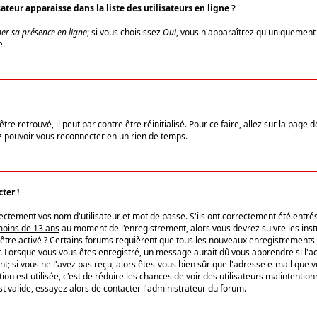
eur apparaisse dans la liste des utilisateurs en ligne ?
er sa présence en ligne
; si vous choisissez
Oui
, vous n'apparaîtrez qu'uniquemen
e.
re retrouvé, il peut par contre être réinitialisé. Pour ce faire, allez sur la page 
iez pouvoir vous reconnecter en un rien de temps.
ter !
tement vos nom d'utilisateur et mot de passe. S'ils ont correctement été entrés, 
 moins de 13 ans
au moment de l'enregistrement, alors vous devrez suivre les instr
'être activé ? Certains forums requièrent que tous les nouveaux enregistrements 
. Lorsque vous vous êtes enregistré, un message aurait dû vous apprendre si l'act
vent; si vous ne l'avez pas reçu, alors êtes-vous bien sûr que l'adresse e-mail que 
vation est utilisée, c'est de réduire les chances de voir des utilisateurs malinte
t valide, essayez alors de contacter l'administrateur du forum.