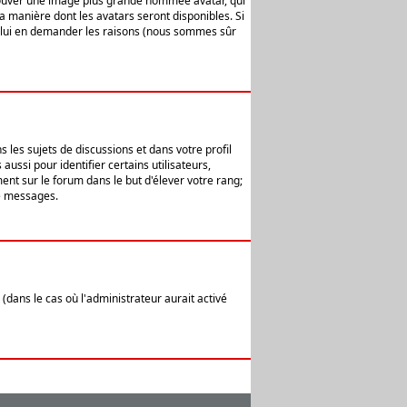
 trouver une image plus grande nommée avatar, qui
la manière dont les avatars seront disponibles. Si
ur lui en demander les raisons (nous sommes sûr
 les sujets de discussions et dans votre profil
ussi pour identifier certains utilisateurs,
ent sur le forum dans le but d'élever votre rang;
e messages.
(dans le cas où l'administrateur aurait activé