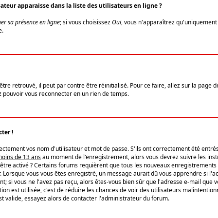
eur apparaisse dans la liste des utilisateurs en ligne ?
er sa présence en ligne
; si vous choisissez
Oui
, vous n'apparaîtrez qu'uniquemen
e.
re retrouvé, il peut par contre être réinitialisé. Pour ce faire, allez sur la page 
iez pouvoir vous reconnecter en un rien de temps.
ter !
tement vos nom d'utilisateur et mot de passe. S'ils ont correctement été entrés, 
 moins de 13 ans
au moment de l'enregistrement, alors vous devrez suivre les instr
'être activé ? Certains forums requièrent que tous les nouveaux enregistrements 
. Lorsque vous vous êtes enregistré, un message aurait dû vous apprendre si l'act
vent; si vous ne l'avez pas reçu, alors êtes-vous bien sûr que l'adresse e-mail que 
vation est utilisée, c'est de réduire les chances de voir des utilisateurs malinte
t valide, essayez alors de contacter l'administrateur du forum.