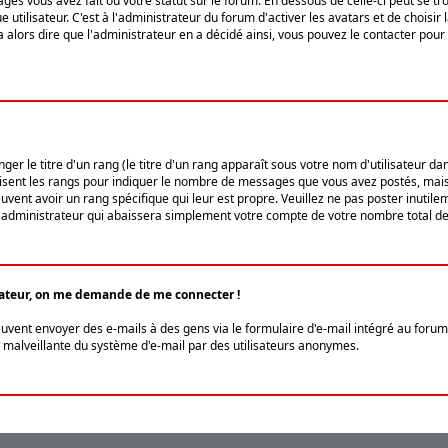
ges vous avez fait ou votre statut sur le forum. En dessous de celle-ci peut se
tilisateur. C'est à l'administrateur du forum d'activer les avatars et de choisir 
ra alors dire que l'administrateur en a décidé ainsi, vous pouvez le contacter po
r le titre d'un rang (le titre d'un rang apparaît sous votre nom d'utilisateur dans
ilisent les rangs pour indiquer le nombre de messages que vous avez postés, mais a
ent avoir un rang spécifique qui leur est propre. Veuillez ne pas poster inutilem
administrateur qui abaissera simplement votre compte de votre nombre total d
lisateur, on me demande de me connecter !
euvent envoyer des e-mails à des gens via le formulaire d'e-mail intégré au forum 
tion malveillante du système d'e-mail par des utilisateurs anonymes.