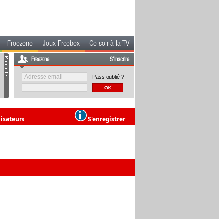
Freezone
Jeux Freebox
Ce soir à la TV
Freezone
S'inscrire
Pass oublié ?
lisateurs
S'enregistrer