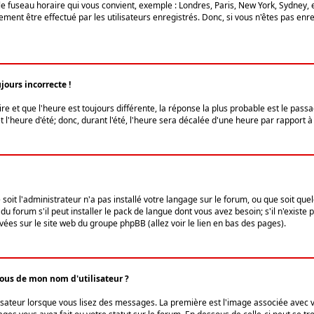
le fuseau horaire qui vous convient, exemple : Londres, Paris, New York, Sydney, 
ent être effectué par les utilisateurs enregistrés. Donc, si vous n'êtes pas enregi
jours incorrecte !
ire et que l'heure est toujours différente, la réponse la plus probable est le pass
l'heure d'été; donc, durant l'été, l'heure sera décalée d'une heure par rapport à 
 soit l'administrateur n'a pas installé votre langage sur le forum, ou que soit qu
 forum s'il peut installer le pack de langue dont vous avez besoin; s'il n'existe 
vées sur le site web du groupe phpBB (allez voir le lien en bas des pages).
us de mon nom d'utilisateur ?
lisateur lorsque vous lisez des messages. La première est l'image associée avec