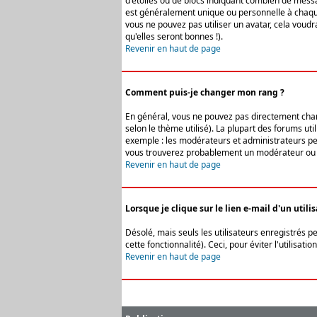
d'étoiles ou de blocs indiquant combien de messa
est généralement unique ou personnelle à chaque u
vous ne pouvez pas utiliser un avatar, cela voud
qu'elles seront bonnes !).
Revenir en haut de page
Comment puis-je changer mon rang ?
En général, vous ne pouvez pas directement change
selon le thème utilisé). La plupart des forums ut
exemple : les modérateurs et administrateurs peuv
vous trouverez probablement un modérateur ou 
Revenir en haut de page
Lorsque je clique sur le lien e-mail d'un uti
Désolé, mais seuls les utilisateurs enregistrés p
cette fonctionnalité). Ceci, pour éviter l'utilisa
Revenir en haut de page