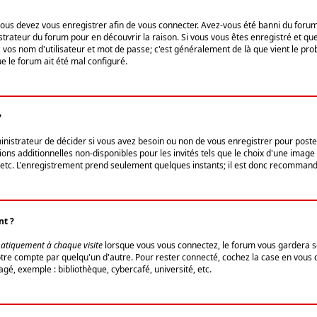
us devez vous enregistrer afin de vous connecter. Avez-vous été banni du forum (u
trateur du forum pour en découvrir la raison. Si vous vous êtes enregistré et qu
ez vos nom d'utilisateur et mot de passe; c'est généralement de là que vient le pro
ue le forum ait été mal configuré.
?
ministrateur de décider si vous avez besoin ou non de vous enregistrer pour post
ns additionnelles non-disponibles pour les invités tels que le choix d'une image 
s, etc. L'enregistrement prend seulement quelques instants; il est donc recommandé
nt ?
atiquement à chaque visite
lorsque vous vous connectez, le forum vous gardera s
votre compte par quelqu'un d'autre. Pour rester connecté, cochez la case en vous
gé, exemple : bibliothèque, cybercafé, université, etc.