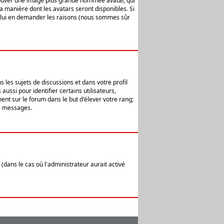
 trouver une image plus grande nommée avatar, qui
la manière dont les avatars seront disponibles. Si
ur lui en demander les raisons (nous sommes sûr
 les sujets de discussions et dans votre profil
ussi pour identifier certains utilisateurs,
ent sur le forum dans le but d'élever votre rang;
e messages.
(dans le cas où l'administrateur aurait activé