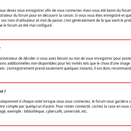
us devez vous enregistrer afin de vous connecter. Avez-vous été banni du forum (u
trateur du forum pour en découvrir la raison. Si vous vous êtes enregistré et qu
ez vos nom d'utilisateur et mot de passe; c'est généralement de là que vient le pro
ue le forum ait été mal configuré.
?
ministrateur de décider si vous avez besoin ou non de vous enregistrer pour post
ns additionnelles non-disponibles pour les invités tels que le choix d'une image 
s, etc. L'enregistrement prend seulement quelques instants; il est donc recommandé
nt ?
atiquement à chaque visite
lorsque vous vous connectez, le forum vous gardera s
votre compte par quelqu'un d'autre. Pour rester connecté, cochez la case en vous
gé, exemple : bibliothèque, cybercafé, université, etc.