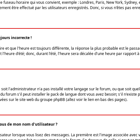
le fuseau horaire qui vous convient, exemple : Londres, Paris, New York, Sydney, 
ent être effectué par les utilisateurs enregistrés. Donc, si vous n'êtes pas enregi
jours incorrecte !
ire et que l'heure est toujours différente, la réponse la plus probable est le pass
l'heure d'été; donc, durant l'été, l'heure sera décalée d'une heure par rapport à 
 soit l'administrateur n'a pas installé votre langage sur le forum, ou que soit qu
 forum s'il peut installer le pack de langue dont vous avez besoin; s'il n'existe 
vées sur le site web du groupe phpBB (allez voir le lien en bas des pages).
us de mon nom d'utilisateur ?
lisateur lorsque vous lisez des messages. La première est l'image associée avec