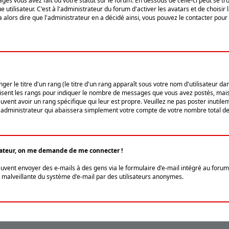
ges vous avez fait ou votre statut sur le forum. En dessous de celle-ci peut se
tilisateur. C'est à l'administrateur du forum d'activer les avatars et de choisir 
ra alors dire que l'administrateur en a décidé ainsi, vous pouvez le contacter po
r le titre d'un rang (le titre d'un rang apparaît sous votre nom d'utilisateur dans
ilisent les rangs pour indiquer le nombre de messages que vous avez postés, mais a
ent avoir un rang spécifique qui leur est propre. Veuillez ne pas poster inutilem
administrateur qui abaissera simplement votre compte de votre nombre total d
lisateur, on me demande de me connecter !
euvent envoyer des e-mails à des gens via le formulaire d'e-mail intégré au forum 
tion malveillante du système d'e-mail par des utilisateurs anonymes.