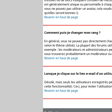
d'étoiles ou de blocs indiquant combien de messa
est généralement unique ou personnelle à chaque u
vous ne pouvez pas utiliser un avatar, cela voud
qu'elles seront bonnes !).
Revenir en haut de page
Comment puis-je changer mon rang ?
En général, vous ne pouvez pas directement change
selon le thème utilisé). La plupart des forums ut
exemple : les modérateurs et administrateurs peuv
vous trouverez probablement un modérateur ou 
Revenir en haut de page
Lorsque je clique sur le lien e-mail d'un uti
Désolé, mais seuls les utilisateurs enregistrés p
cette fonctionnalité). Ceci, pour éviter l'utilisa
Revenir en haut de page