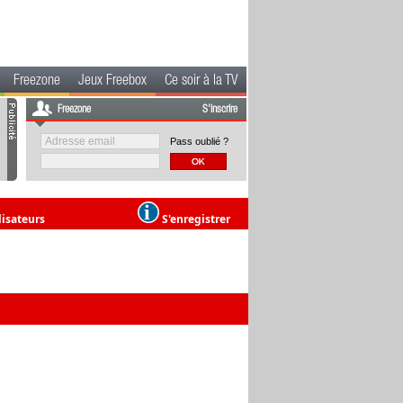
Freezone
Jeux Freebox
Ce soir à la TV
Freezone
S'inscrire
Pass oublié ?
lisateurs
S'enregistrer