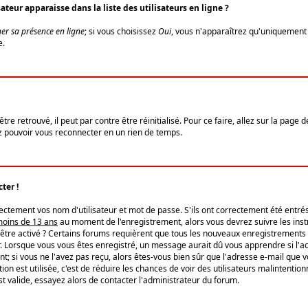
eur apparaisse dans la liste des utilisateurs en ligne ?
er sa présence en ligne
; si vous choisissez
Oui
, vous n'apparaîtrez qu'uniquemen
e.
re retrouvé, il peut par contre être réinitialisé. Pour ce faire, allez sur la page 
iez pouvoir vous reconnecter en un rien de temps.
ter !
tement vos nom d'utilisateur et mot de passe. S'ils ont correctement été entrés, 
 moins de 13 ans
au moment de l'enregistrement, alors vous devrez suivre les instr
'être activé ? Certains forums requièrent que tous les nouveaux enregistrements 
. Lorsque vous vous êtes enregistré, un message aurait dû vous apprendre si l'act
vent; si vous ne l'avez pas reçu, alors êtes-vous bien sûr que l'adresse e-mail que 
vation est utilisée, c'est de réduire les chances de voir des utilisateurs malinte
t valide, essayez alors de contacter l'administrateur du forum.