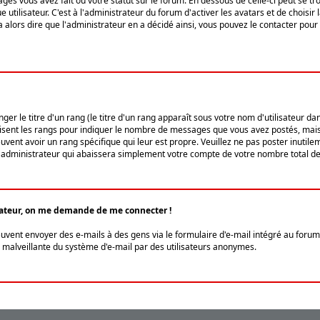
ges vous avez fait ou votre statut sur le forum. En dessous de celle-ci peut se
tilisateur. C'est à l'administrateur du forum d'activer les avatars et de choisir 
ra alors dire que l'administrateur en a décidé ainsi, vous pouvez le contacter po
r le titre d'un rang (le titre d'un rang apparaît sous votre nom d'utilisateur dans
ilisent les rangs pour indiquer le nombre de messages que vous avez postés, mais a
ent avoir un rang spécifique qui leur est propre. Veuillez ne pas poster inutilem
administrateur qui abaissera simplement votre compte de votre nombre total d
lisateur, on me demande de me connecter !
euvent envoyer des e-mails à des gens via le formulaire d'e-mail intégré au forum 
tion malveillante du système d'e-mail par des utilisateurs anonymes.