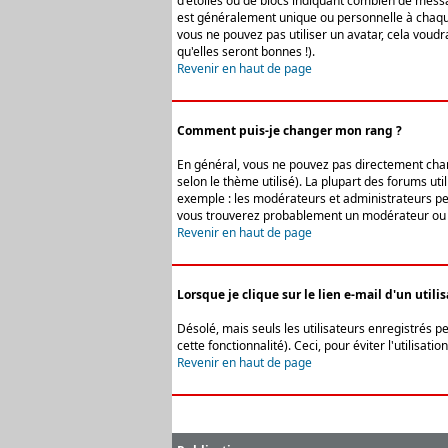
d'étoiles ou de blocs indiquant combien de messa
est généralement unique ou personnelle à chaque u
vous ne pouvez pas utiliser un avatar, cela voud
qu'elles seront bonnes !).
Revenir en haut de page
Comment puis-je changer mon rang ?
En général, vous ne pouvez pas directement change
selon le thème utilisé). La plupart des forums ut
exemple : les modérateurs et administrateurs peuv
vous trouverez probablement un modérateur ou 
Revenir en haut de page
Lorsque je clique sur le lien e-mail d'un uti
Désolé, mais seuls les utilisateurs enregistrés p
cette fonctionnalité). Ceci, pour éviter l'utilisa
Revenir en haut de page