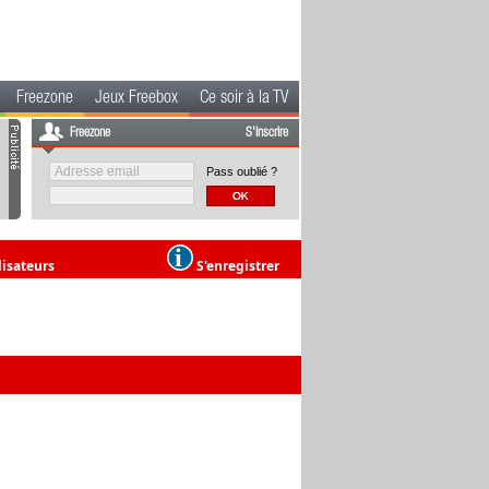
Freezone
Jeux Freebox
Ce soir à la TV
Freezone
S'inscrire
Pass oublié ?
lisateurs
S'enregistrer