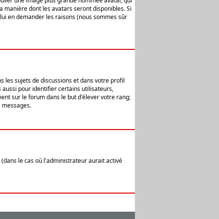
 trouver une image plus grande nommée avatar, qui
la manière dont les avatars seront disponibles. Si
ur lui en demander les raisons (nous sommes sûr
 les sujets de discussions et dans votre profil
ussi pour identifier certains utilisateurs,
ent sur le forum dans le but d'élever votre rang;
e messages.
(dans le cas où l'administrateur aurait activé