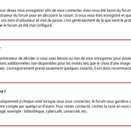
us devez vous enregistrer afin de vous connecter. Avez-vous été banni du forum (u
trateur du forum pour en découvrir la raison. Si vous vous êtes enregistré et qu
ez vos nom d'utilisateur et mot de passe; c'est généralement de là que vient le pro
ue le forum ait été mal configuré.
?
ministrateur de décider si vous avez besoin ou non de vous enregistrer pour post
ns additionnelles non-disponibles pour les invités tels que le choix d'une image 
s, etc. L'enregistrement prend seulement quelques instants; il est donc recommandé
nt ?
atiquement à chaque visite
lorsque vous vous connectez, le forum vous gardera s
votre compte par quelqu'un d'autre. Pour rester connecté, cochez la case en vous
gé, exemple : bibliothèque, cybercafé, université, etc.