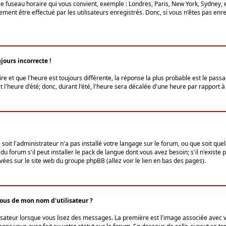
le fuseau horaire qui vous convient, exemple : Londres, Paris, New York, Sydney, 
ent être effectué par les utilisateurs enregistrés. Donc, si vous n'êtes pas enregi
jours incorrecte !
ire et que l'heure est toujours différente, la réponse la plus probable est le pass
l'heure d'été; donc, durant l'été, l'heure sera décalée d'une heure par rapport à 
 soit l'administrateur n'a pas installé votre langage sur le forum, ou que soit qu
 forum s'il peut installer le pack de langue dont vous avez besoin; s'il n'existe 
vées sur le site web du groupe phpBB (allez voir le lien en bas des pages).
us de mon nom d'utilisateur ?
lisateur lorsque vous lisez des messages. La première est l'image associée avec