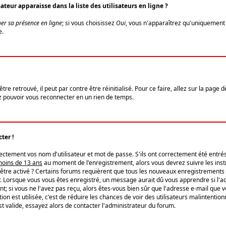
eur apparaisse dans la liste des utilisateurs en ligne ?
er sa présence en ligne
; si vous choisissez
Oui
, vous n'apparaîtrez qu'uniquemen
e.
re retrouvé, il peut par contre être réinitialisé. Pour ce faire, allez sur la page 
iez pouvoir vous reconnecter en un rien de temps.
ter !
tement vos nom d'utilisateur et mot de passe. S'ils ont correctement été entrés, 
 moins de 13 ans
au moment de l'enregistrement, alors vous devrez suivre les instr
'être activé ? Certains forums requièrent que tous les nouveaux enregistrements 
. Lorsque vous vous êtes enregistré, un message aurait dû vous apprendre si l'act
vent; si vous ne l'avez pas reçu, alors êtes-vous bien sûr que l'adresse e-mail que 
vation est utilisée, c'est de réduire les chances de voir des utilisateurs malinte
t valide, essayez alors de contacter l'administrateur du forum.