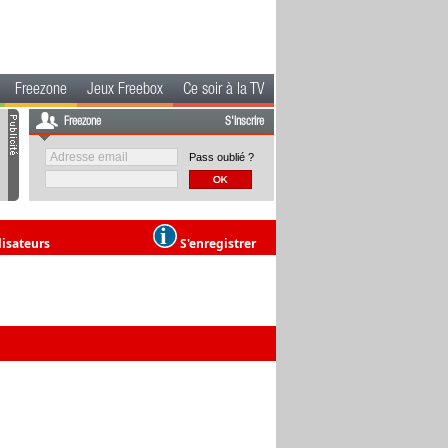
Freezone
Jeux Freebox
Ce soir à la TV
Freezone
S'inscrire
Pass oublié ?
lisateurs
S'enregistrer