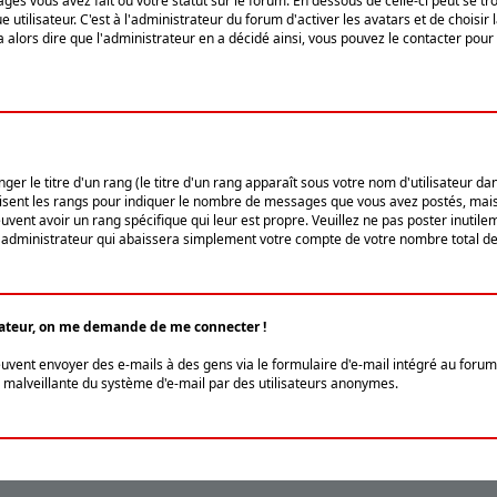
ges vous avez fait ou votre statut sur le forum. En dessous de celle-ci peut se
tilisateur. C'est à l'administrateur du forum d'activer les avatars et de choisir 
ra alors dire que l'administrateur en a décidé ainsi, vous pouvez le contacter po
r le titre d'un rang (le titre d'un rang apparaît sous votre nom d'utilisateur dans
ilisent les rangs pour indiquer le nombre de messages que vous avez postés, mais a
ent avoir un rang spécifique qui leur est propre. Veuillez ne pas poster inutilem
administrateur qui abaissera simplement votre compte de votre nombre total d
lisateur, on me demande de me connecter !
euvent envoyer des e-mails à des gens via le formulaire d'e-mail intégré au forum 
tion malveillante du système d'e-mail par des utilisateurs anonymes.