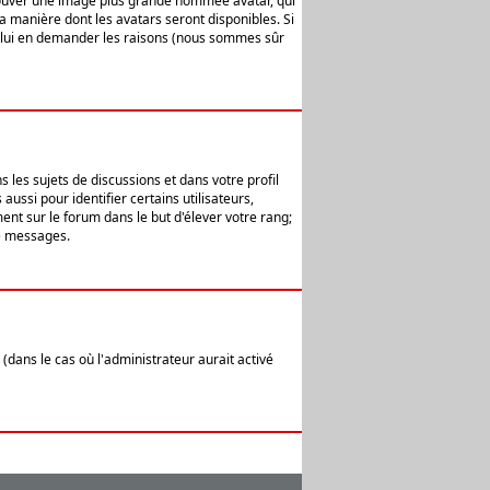
 trouver une image plus grande nommée avatar, qui
la manière dont les avatars seront disponibles. Si
ur lui en demander les raisons (nous sommes sûr
 les sujets de discussions et dans votre profil
ussi pour identifier certains utilisateurs,
ent sur le forum dans le but d'élever votre rang;
e messages.
(dans le cas où l'administrateur aurait activé