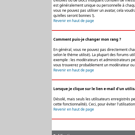
d'étoiles ou de blocs indiquant combien de messa
est généralement unique ou personnelle à chaque u
vous ne pouvez pas utiliser un avatar, cela voud
qu'elles seront bonnes !).
Revenir en haut de page
Comment puis-je changer mon rang ?
En général, vous ne pouvez pas directement change
selon le thème utilisé). La plupart des forums ut
exemple : les modérateurs et administrateurs peuv
vous trouverez probablement un modérateur ou 
Revenir en haut de page
Lorsque je clique sur le lien e-mail d'un uti
Désolé, mais seuls les utilisateurs enregistrés p
cette fonctionnalité). Ceci, pour éviter l'utilisa
Revenir en haut de page