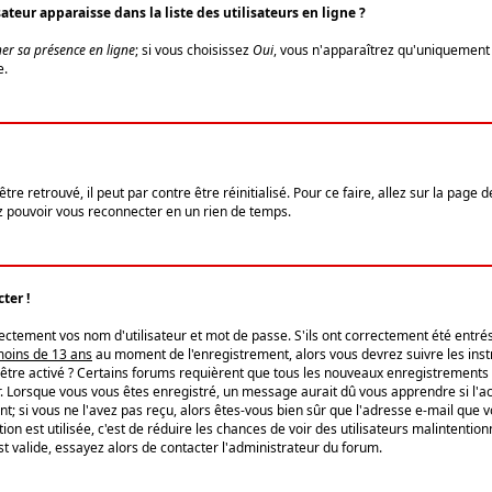
eur apparaisse dans la liste des utilisateurs en ligne ?
er sa présence en ligne
; si vous choisissez
Oui
, vous n'apparaîtrez qu'uniquemen
e.
re retrouvé, il peut par contre être réinitialisé. Pour ce faire, allez sur la page 
iez pouvoir vous reconnecter en un rien de temps.
ter !
tement vos nom d'utilisateur et mot de passe. S'ils ont correctement été entrés, 
 moins de 13 ans
au moment de l'enregistrement, alors vous devrez suivre les instr
'être activé ? Certains forums requièrent que tous les nouveaux enregistrements 
. Lorsque vous vous êtes enregistré, un message aurait dû vous apprendre si l'act
vent; si vous ne l'avez pas reçu, alors êtes-vous bien sûr que l'adresse e-mail que 
vation est utilisée, c'est de réduire les chances de voir des utilisateurs malinte
t valide, essayez alors de contacter l'administrateur du forum.