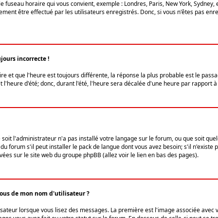
le fuseau horaire qui vous convient, exemple : Londres, Paris, New York, Sydney, 
ent être effectué par les utilisateurs enregistrés. Donc, si vous n'êtes pas enregi
jours incorrecte !
ire et que l'heure est toujours différente, la réponse la plus probable est le pass
l'heure d'été; donc, durant l'été, l'heure sera décalée d'une heure par rapport à 
 soit l'administrateur n'a pas installé votre langage sur le forum, ou que soit qu
 forum s'il peut installer le pack de langue dont vous avez besoin; s'il n'existe 
vées sur le site web du groupe phpBB (allez voir le lien en bas des pages).
us de mon nom d'utilisateur ?
lisateur lorsque vous lisez des messages. La première est l'image associée avec