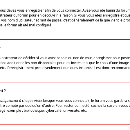
us devez vous enregistrer afin de vous connecter. Avez-vous été banni du forum (u
trateur du forum pour en découvrir la raison. Si vous vous êtes enregistré et qu
ez vos nom d'utilisateur et mot de passe; c'est généralement de là que vient le pro
ue le forum ait été mal configuré.
?
ministrateur de décider si vous avez besoin ou non de vous enregistrer pour post
ns additionnelles non-disponibles pour les invités tels que le choix d'une image 
s, etc. L'enregistrement prend seulement quelques instants; il est donc recommandé
nt ?
atiquement à chaque visite
lorsque vous vous connectez, le forum vous gardera s
votre compte par quelqu'un d'autre. Pour rester connecté, cochez la case en vous
gé, exemple : bibliothèque, cybercafé, université, etc.