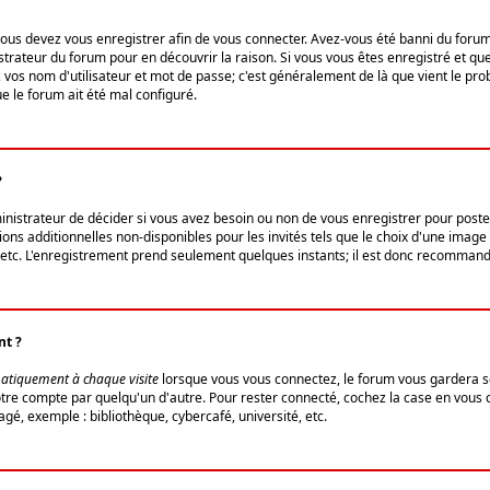
us devez vous enregistrer afin de vous connecter. Avez-vous été banni du forum (u
trateur du forum pour en découvrir la raison. Si vous vous êtes enregistré et qu
ez vos nom d'utilisateur et mot de passe; c'est généralement de là que vient le pro
ue le forum ait été mal configuré.
?
ministrateur de décider si vous avez besoin ou non de vous enregistrer pour post
ns additionnelles non-disponibles pour les invités tels que le choix d'une image 
s, etc. L'enregistrement prend seulement quelques instants; il est donc recommandé
nt ?
atiquement à chaque visite
lorsque vous vous connectez, le forum vous gardera s
votre compte par quelqu'un d'autre. Pour rester connecté, cochez la case en vous
gé, exemple : bibliothèque, cybercafé, université, etc.