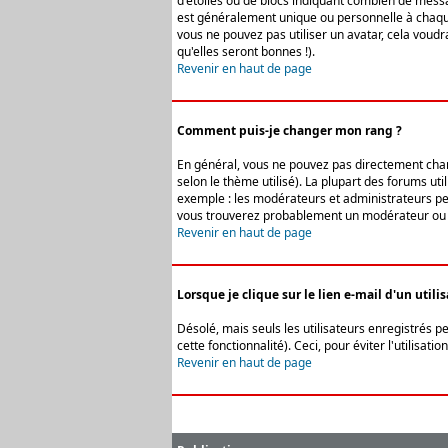
d'étoiles ou de blocs indiquant combien de messa
est généralement unique ou personnelle à chaque u
vous ne pouvez pas utiliser un avatar, cela voud
qu'elles seront bonnes !).
Revenir en haut de page
Comment puis-je changer mon rang ?
En général, vous ne pouvez pas directement change
selon le thème utilisé). La plupart des forums ut
exemple : les modérateurs et administrateurs peuv
vous trouverez probablement un modérateur ou 
Revenir en haut de page
Lorsque je clique sur le lien e-mail d'un uti
Désolé, mais seuls les utilisateurs enregistrés p
cette fonctionnalité). Ceci, pour éviter l'utilisa
Revenir en haut de page