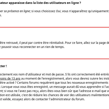
eur apparaisse dans la liste des utilisateurs en ligne ?
er sa présence en ligne
; si vous choisissez
Oui
, vous n'apparaîtrez qu'uniquemen
e.
re retrouvé, il peut par contre être réinitialisé. Pour ce faire, allez sur la page 
iez pouvoir vous reconnecter en un rien de temps.
ter !
tement vos nom d'utilisateur et mot de passe. S'ils ont correctement été entrés, 
 moins de 13 ans
au moment de l'enregistrement, alors vous devrez suivre les instr
'être activé ? Certains forums requièrent que tous les nouveaux enregistrements 
. Lorsque vous vous êtes enregistré, un message aurait dû vous apprendre si l'act
vent; si vous ne l'avez pas reçu, alors êtes-vous bien sûr que l'adresse e-mail que 
vation est utilisée, c'est de réduire les chances de voir des utilisateurs malinte
t valide, essayez alors de contacter l'administrateur du forum.