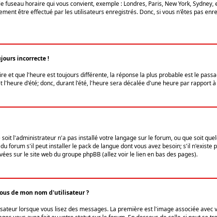
le fuseau horaire qui vous convient, exemple : Londres, Paris, New York, Sydney, 
ent être effectué par les utilisateurs enregistrés. Donc, si vous n'êtes pas enregi
jours incorrecte !
ire et que l'heure est toujours différente, la réponse la plus probable est le pass
l'heure d'été; donc, durant l'été, l'heure sera décalée d'une heure par rapport à 
 soit l'administrateur n'a pas installé votre langage sur le forum, ou que soit qu
 forum s'il peut installer le pack de langue dont vous avez besoin; s'il n'existe 
vées sur le site web du groupe phpBB (allez voir le lien en bas des pages).
us de mon nom d'utilisateur ?
lisateur lorsque vous lisez des messages. La première est l'image associée avec