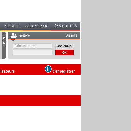
Freezone
Jeux Freebox
Ce soir à la TV
Freezone
S'inscrire
Pass oublié ?
lisateurs
S'enregistrer