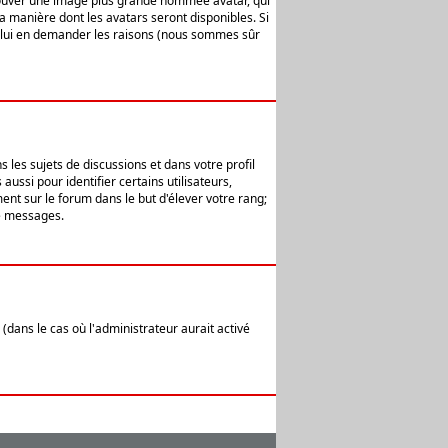
 trouver une image plus grande nommée avatar, qui
la manière dont les avatars seront disponibles. Si
ur lui en demander les raisons (nous sommes sûr
 les sujets de discussions et dans votre profil
ussi pour identifier certains utilisateurs,
ent sur le forum dans le but d'élever votre rang;
e messages.
(dans le cas où l'administrateur aurait activé