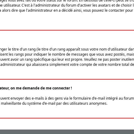
ges vous avez fait ou votre statut sur le forum. En dessous de celle-ci peut se
tilisateur. C'est à l'administrateur du forum d'activer les avatars et de choisir 
ra alors dire que l'administrateur en a décidé ainsi, vous pouvez le contacter po
r le titre d'un rang (le titre d'un rang apparaît sous votre nom d'utilisateur dans
ilisent les rangs pour indiquer le nombre de messages que vous avez postés, mais a
ent avoir un rang spécifique qui leur est propre. Veuillez ne pas poster inutilem
administrateur qui abaissera simplement votre compte de votre nombre total d
lisateur, on me demande de me connecter !
euvent envoyer des e-mails à des gens via le formulaire d'e-mail intégré au forum 
tion malveillante du système d'e-mail par des utilisateurs anonymes.