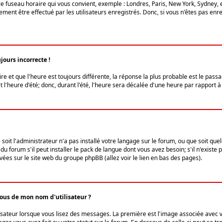
le fuseau horaire qui vous convient, exemple : Londres, Paris, New York, Sydney, 
ent être effectué par les utilisateurs enregistrés. Donc, si vous n'êtes pas enregi
jours incorrecte !
ire et que l'heure est toujours différente, la réponse la plus probable est le pass
l'heure d'été; donc, durant l'été, l'heure sera décalée d'une heure par rapport à 
 soit l'administrateur n'a pas installé votre langage sur le forum, ou que soit qu
 forum s'il peut installer le pack de langue dont vous avez besoin; s'il n'existe 
vées sur le site web du groupe phpBB (allez voir le lien en bas des pages).
us de mon nom d'utilisateur ?
lisateur lorsque vous lisez des messages. La première est l'image associée avec