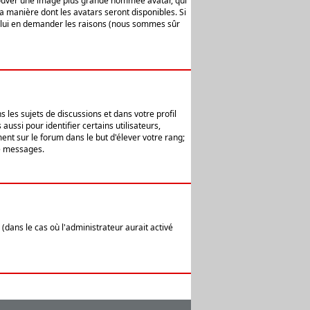
 trouver une image plus grande nommée avatar, qui
la manière dont les avatars seront disponibles. Si
ur lui en demander les raisons (nous sommes sûr
 les sujets de discussions et dans votre profil
ussi pour identifier certains utilisateurs,
ent sur le forum dans le but d'élever votre rang;
e messages.
(dans le cas où l'administrateur aurait activé