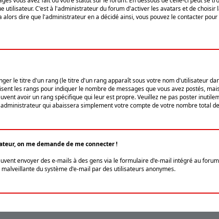
ges vous avez fait ou votre statut sur le forum. En dessous de celle-ci peut se
tilisateur. C'est à l'administrateur du forum d'activer les avatars et de choisir 
ra alors dire que l'administrateur en a décidé ainsi, vous pouvez le contacter po
r le titre d'un rang (le titre d'un rang apparaît sous votre nom d'utilisateur dans
ilisent les rangs pour indiquer le nombre de messages que vous avez postés, mais a
ent avoir un rang spécifique qui leur est propre. Veuillez ne pas poster inutilem
administrateur qui abaissera simplement votre compte de votre nombre total d
lisateur, on me demande de me connecter !
euvent envoyer des e-mails à des gens via le formulaire d'e-mail intégré au forum 
tion malveillante du système d'e-mail par des utilisateurs anonymes.