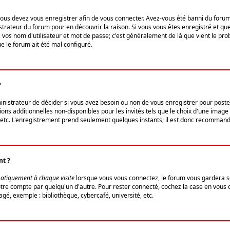
us devez vous enregistrer afin de vous connecter. Avez-vous été banni du forum (u
trateur du forum pour en découvrir la raison. Si vous vous êtes enregistré et qu
ez vos nom d'utilisateur et mot de passe; c'est généralement de là que vient le pro
ue le forum ait été mal configuré.
?
ministrateur de décider si vous avez besoin ou non de vous enregistrer pour post
ns additionnelles non-disponibles pour les invités tels que le choix d'une image 
s, etc. L'enregistrement prend seulement quelques instants; il est donc recommandé
nt ?
atiquement à chaque visite
lorsque vous vous connectez, le forum vous gardera s
votre compte par quelqu'un d'autre. Pour rester connecté, cochez la case en vous
gé, exemple : bibliothèque, cybercafé, université, etc.