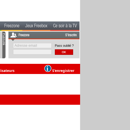
Freezone
Jeux Freebox
Ce soir à la TV
Freezone
S'inscrire
Pass oublié ?
lisateurs
S'enregistrer