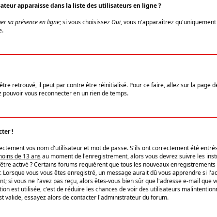
eur apparaisse dans la liste des utilisateurs en ligne ?
er sa présence en ligne
; si vous choisissez
Oui
, vous n'apparaîtrez qu'uniquemen
e.
re retrouvé, il peut par contre être réinitialisé. Pour ce faire, allez sur la page 
iez pouvoir vous reconnecter en un rien de temps.
ter !
tement vos nom d'utilisateur et mot de passe. S'ils ont correctement été entrés, 
 moins de 13 ans
au moment de l'enregistrement, alors vous devrez suivre les instr
'être activé ? Certains forums requièrent que tous les nouveaux enregistrements 
. Lorsque vous vous êtes enregistré, un message aurait dû vous apprendre si l'act
vent; si vous ne l'avez pas reçu, alors êtes-vous bien sûr que l'adresse e-mail que 
vation est utilisée, c'est de réduire les chances de voir des utilisateurs malinte
t valide, essayez alors de contacter l'administrateur du forum.