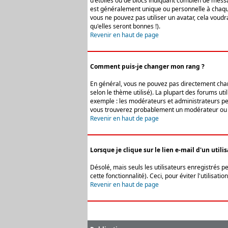
d'étoiles ou de blocs indiquant combien de messa
est généralement unique ou personnelle à chaque u
vous ne pouvez pas utiliser un avatar, cela voud
qu'elles seront bonnes !).
Revenir en haut de page
Comment puis-je changer mon rang ?
En général, vous ne pouvez pas directement change
selon le thème utilisé). La plupart des forums ut
exemple : les modérateurs et administrateurs peuv
vous trouverez probablement un modérateur ou 
Revenir en haut de page
Lorsque je clique sur le lien e-mail d'un uti
Désolé, mais seuls les utilisateurs enregistrés p
cette fonctionnalité). Ceci, pour éviter l'utilisa
Revenir en haut de page