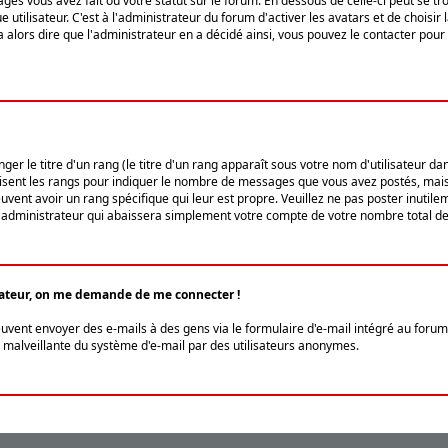
ges vous avez fait ou votre statut sur le forum. En dessous de celle-ci peut se
tilisateur. C'est à l'administrateur du forum d'activer les avatars et de choisir 
ra alors dire que l'administrateur en a décidé ainsi, vous pouvez le contacter po
r le titre d'un rang (le titre d'un rang apparaît sous votre nom d'utilisateur dans
ilisent les rangs pour indiquer le nombre de messages que vous avez postés, mais a
ent avoir un rang spécifique qui leur est propre. Veuillez ne pas poster inutilem
administrateur qui abaissera simplement votre compte de votre nombre total d
lisateur, on me demande de me connecter !
euvent envoyer des e-mails à des gens via le formulaire d'e-mail intégré au forum 
tion malveillante du système d'e-mail par des utilisateurs anonymes.