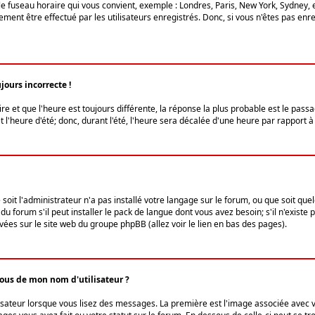
le fuseau horaire qui vous convient, exemple : Londres, Paris, New York, Sydney, 
ent être effectué par les utilisateurs enregistrés. Donc, si vous n'êtes pas enregi
jours incorrecte !
ire et que l'heure est toujours différente, la réponse la plus probable est le pass
l'heure d'été; donc, durant l'été, l'heure sera décalée d'une heure par rapport à 
 soit l'administrateur n'a pas installé votre langage sur le forum, ou que soit qu
 forum s'il peut installer le pack de langue dont vous avez besoin; s'il n'existe 
vées sur le site web du groupe phpBB (allez voir le lien en bas des pages).
us de mon nom d'utilisateur ?
lisateur lorsque vous lisez des messages. La première est l'image associée avec