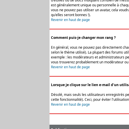
d'étoiles ou de blocs indiquant combien de messa
est généralement unique ou personnelle à chaque u
vous ne pouvez pas utiliser un avatar, cela voud
qu'elles seront bonnes !).
Revenir en haut de page
Comment puis-je changer mon rang ?
En général, vous ne pouvez pas directement change
selon le thème utilisé). La plupart des forums ut
exemple : les modérateurs et administrateurs peuv
vous trouverez probablement un modérateur ou 
Revenir en haut de page
Lorsque je clique sur le lien e-mail d'un uti
Désolé, mais seuls les utilisateurs enregistrés p
cette fonctionnalité). Ceci, pour éviter l'utilisa
Revenir en haut de page