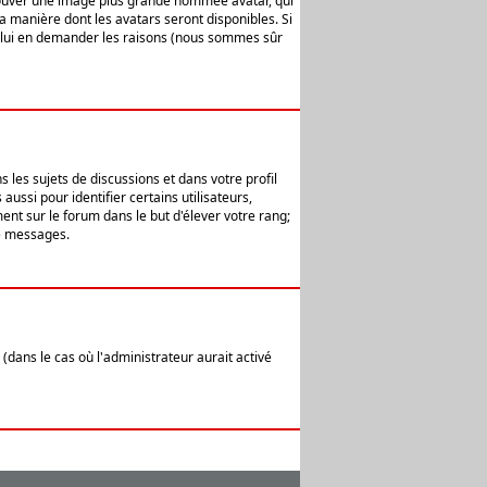
 trouver une image plus grande nommée avatar, qui
la manière dont les avatars seront disponibles. Si
ur lui en demander les raisons (nous sommes sûr
 les sujets de discussions et dans votre profil
ussi pour identifier certains utilisateurs,
ent sur le forum dans le but d'élever votre rang;
e messages.
(dans le cas où l'administrateur aurait activé