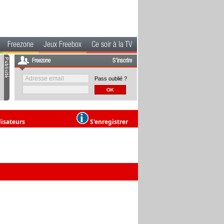
Freezone
Jeux Freebox
Ce soir à la TV
Freezone
S'inscrire
Pass oublié ?
lisateurs
S'enregistrer