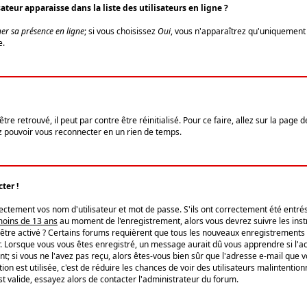
eur apparaisse dans la liste des utilisateurs en ligne ?
er sa présence en ligne
; si vous choisissez
Oui
, vous n'apparaîtrez qu'uniquemen
e.
re retrouvé, il peut par contre être réinitialisé. Pour ce faire, allez sur la page 
iez pouvoir vous reconnecter en un rien de temps.
ter !
tement vos nom d'utilisateur et mot de passe. S'ils ont correctement été entrés, 
 moins de 13 ans
au moment de l'enregistrement, alors vous devrez suivre les instr
'être activé ? Certains forums requièrent que tous les nouveaux enregistrements 
. Lorsque vous vous êtes enregistré, un message aurait dû vous apprendre si l'act
vent; si vous ne l'avez pas reçu, alors êtes-vous bien sûr que l'adresse e-mail que 
vation est utilisée, c'est de réduire les chances de voir des utilisateurs malinte
t valide, essayez alors de contacter l'administrateur du forum.