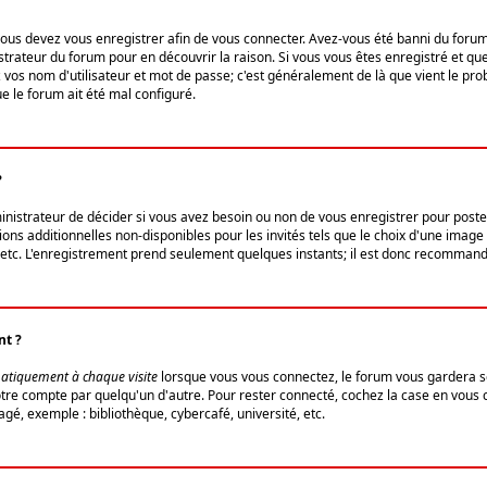
us devez vous enregistrer afin de vous connecter. Avez-vous été banni du forum (u
trateur du forum pour en découvrir la raison. Si vous vous êtes enregistré et qu
ez vos nom d'utilisateur et mot de passe; c'est généralement de là que vient le pro
ue le forum ait été mal configuré.
?
ministrateur de décider si vous avez besoin ou non de vous enregistrer pour post
ns additionnelles non-disponibles pour les invités tels que le choix d'une image 
s, etc. L'enregistrement prend seulement quelques instants; il est donc recommandé
nt ?
atiquement à chaque visite
lorsque vous vous connectez, le forum vous gardera s
votre compte par quelqu'un d'autre. Pour rester connecté, cochez la case en vous
gé, exemple : bibliothèque, cybercafé, université, etc.