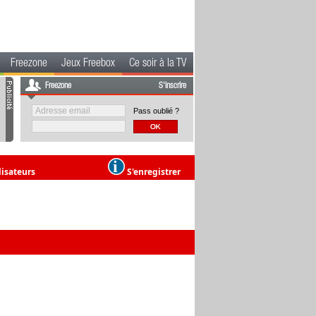
Freezone
Jeux Freebox
Ce soir à la TV
Freezone
S'inscrire
Pass oublié ?
lisateurs
S'enregistrer