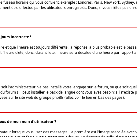
le fuseau horaire qui vous convient, exemple : Londres, Paris, New York, Sydney, 
ent être effectué par les utilisateurs enregistrés. Donc, si vous n'êtes pas enregi
jours incorrecte !
ire et que l'heure est toujours différente, la réponse la plus probable est le pass
l'heure d'été; donc, durant l'été, l'heure sera décalée d'une heure par rapport à 
 soit l'administrateur n'a pas installé votre langage sur le forum, ou que soit qu
 forum s'il peut installer le pack de langue dont vous avez besoin; s'il n'existe 
vées sur le site web du groupe phpBB (allez voir le lien en bas des pages).
us de mon nom d'utilisateur ?
lisateur lorsque vous lisez des messages. La première est l'image associée avec