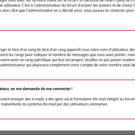
ges vous avez fait ou votre statut sur le forum. En dessous de celle-ci peut se
tilisateur. C'est à l'administrateur du forum d'activer les avatars et de choisir 
ra alors dire que l'administrateur en a décidé ainsi, vous pouvez le contacter po
r le titre d'un rang (le titre d'un rang apparaît sous votre nom d'utilisateur dans
ilisent les rangs pour indiquer le nombre de messages que vous avez postés, mais a
ent avoir un rang spécifique qui leur est propre. Veuillez ne pas poster inutilem
administrateur qui abaissera simplement votre compte de votre nombre total d
lisateur, on me demande de me connecter !
euvent envoyer des e-mails à des gens via le formulaire d'e-mail intégré au forum 
tion malveillante du système d'e-mail par des utilisateurs anonymes.