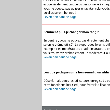
d'étoiles ou de blocs indiquant combien de messa
est généralement unique ou personnelle à chaque u
vous ne pouvez pas utiliser un avatar, cela voud
qu'elles seront bonnes !).
Revenir en haut de page
Comment puis-je changer mon rang ?
En général, vous ne pouvez pas directement change
selon le thème utilisé). La plupart des forums ut
exemple : les modérateurs et administrateurs peuv
vous trouverez probablement un modérateur ou 
Revenir en haut de page
Lorsque je clique sur le lien e-mail d'un uti
Désolé, mais seuls les utilisateurs enregistrés p
cette fonctionnalité). Ceci, pour éviter l'utilisa
Revenir en haut de page