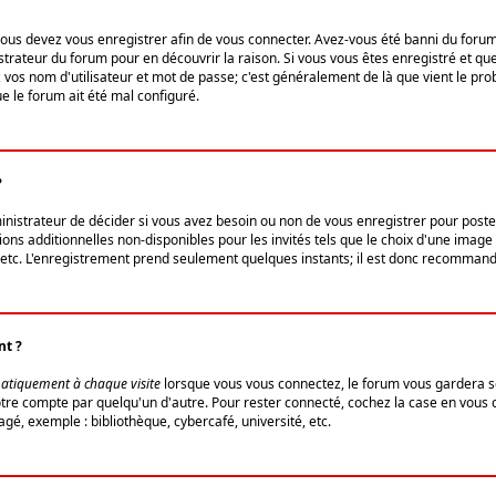
us devez vous enregistrer afin de vous connecter. Avez-vous été banni du forum (u
trateur du forum pour en découvrir la raison. Si vous vous êtes enregistré et qu
ez vos nom d'utilisateur et mot de passe; c'est généralement de là que vient le pro
ue le forum ait été mal configuré.
?
ministrateur de décider si vous avez besoin ou non de vous enregistrer pour post
ns additionnelles non-disponibles pour les invités tels que le choix d'une image 
s, etc. L'enregistrement prend seulement quelques instants; il est donc recommandé
nt ?
atiquement à chaque visite
lorsque vous vous connectez, le forum vous gardera s
votre compte par quelqu'un d'autre. Pour rester connecté, cochez la case en vous
gé, exemple : bibliothèque, cybercafé, université, etc.