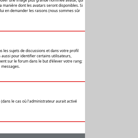
 trouver une image plus grande nommée avatar, qui
la manière dont les avatars seront disponibles. Si
ur lui en demander les raisons (nous sommes sûr
 les sujets de discussions et dans votre profil
ussi pour identifier certains utilisateurs,
ent sur le forum dans le but d'élever votre rang;
e messages.
(dans le cas où l'administrateur aurait activé