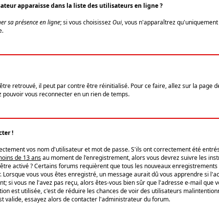
eur apparaisse dans la liste des utilisateurs en ligne ?
er sa présence en ligne
; si vous choisissez
Oui
, vous n'apparaîtrez qu'uniquemen
e.
re retrouvé, il peut par contre être réinitialisé. Pour ce faire, allez sur la page 
iez pouvoir vous reconnecter en un rien de temps.
ter !
tement vos nom d'utilisateur et mot de passe. S'ils ont correctement été entrés, 
 moins de 13 ans
au moment de l'enregistrement, alors vous devrez suivre les instr
'être activé ? Certains forums requièrent que tous les nouveaux enregistrements 
. Lorsque vous vous êtes enregistré, un message aurait dû vous apprendre si l'act
vent; si vous ne l'avez pas reçu, alors êtes-vous bien sûr que l'adresse e-mail que 
vation est utilisée, c'est de réduire les chances de voir des utilisateurs malinte
t valide, essayez alors de contacter l'administrateur du forum.