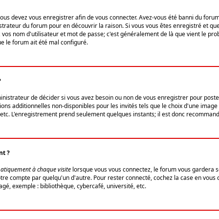
us devez vous enregistrer afin de vous connecter. Avez-vous été banni du forum (u
trateur du forum pour en découvrir la raison. Si vous vous êtes enregistré et qu
ez vos nom d'utilisateur et mot de passe; c'est généralement de là que vient le pro
ue le forum ait été mal configuré.
?
ministrateur de décider si vous avez besoin ou non de vous enregistrer pour post
ns additionnelles non-disponibles pour les invités tels que le choix d'une image 
s, etc. L'enregistrement prend seulement quelques instants; il est donc recommandé
nt ?
atiquement à chaque visite
lorsque vous vous connectez, le forum vous gardera s
votre compte par quelqu'un d'autre. Pour rester connecté, cochez la case en vous
gé, exemple : bibliothèque, cybercafé, université, etc.