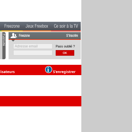
Freezone
Jeux Freebox
Ce soir à la TV
Freezone
S'inscrire
Pass oublié ?
lisateurs
S'enregistrer