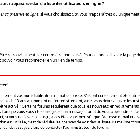
eur apparaisse dans la liste des utilisateurs en ligne ?
er sa présence en ligne
; si vous choisissez
Oui
, vous n'apparaîtrez qu'uniquemen
e.
re retrouvé, il peut par contre être réinitialisé. Pour ce faire, allez sur la page 
iez pouvoir vous reconnecter en un rien de temps.
ter !
tement vos nom d'utilisateur et mot de passe. S'ils ont correctement été entrés, 
 moins de 13 ans
au moment de l'enregistrement, alors vous devrez suivre les instr
'être activé ? Certains forums requièrent que tous les nouveaux enregistrements 
. Lorsque vous vous êtes enregistré, un message aurait dû vous apprendre si l'act
vent; si vous ne l'avez pas reçu, alors êtes-vous bien sûr que l'adresse e-mail que 
vation est utilisée, c'est de réduire les chances de voir des utilisateurs malinte
t valide, essayez alors de contacter l'administrateur du forum.