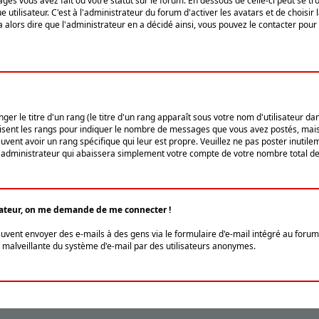
ges vous avez fait ou votre statut sur le forum. En dessous de celle-ci peut se
tilisateur. C'est à l'administrateur du forum d'activer les avatars et de choisir 
ra alors dire que l'administrateur en a décidé ainsi, vous pouvez le contacter po
r le titre d'un rang (le titre d'un rang apparaît sous votre nom d'utilisateur dans
ilisent les rangs pour indiquer le nombre de messages que vous avez postés, mais a
ent avoir un rang spécifique qui leur est propre. Veuillez ne pas poster inutilem
administrateur qui abaissera simplement votre compte de votre nombre total d
lisateur, on me demande de me connecter !
euvent envoyer des e-mails à des gens via le formulaire d'e-mail intégré au forum 
tion malveillante du système d'e-mail par des utilisateurs anonymes.