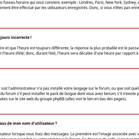
le fuseau horaire qui vous convient, exemple : Londres, Paris, New York, Sydney, 
ent être effectué par les utilisateurs enregistrés. Donc, si vous n'êtes pas enregi
jours incorrecte !
ire et que l'heure est toujours différente, la réponse la plus probable est le pass
l'heure d'été; donc, durant l'été, l'heure sera décalée d'une heure par rapport à 
 soit l'administrateur n'a pas installé votre langage sur le forum, ou que soit qu
 forum s'il peut installer le pack de langue dont vous avez besoin; s'il n'existe 
vées sur le site web du groupe phpBB (allez voir le lien en bas des pages).
us de mon nom d'utilisateur ?
lisateur lorsque vous lisez des messages. La première est l'image associée avec