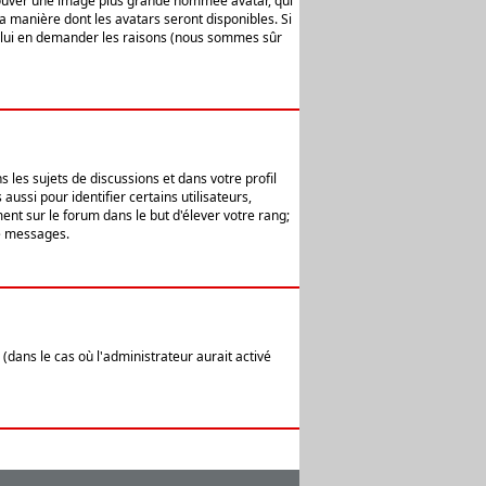
 trouver une image plus grande nommée avatar, qui
la manière dont les avatars seront disponibles. Si
ur lui en demander les raisons (nous sommes sûr
 les sujets de discussions et dans votre profil
ussi pour identifier certains utilisateurs,
ent sur le forum dans le but d'élever votre rang;
e messages.
(dans le cas où l'administrateur aurait activé