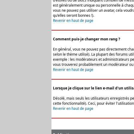
d'étoiles ou de blocs indiquant combien de messa
est généralement unique ou personnelle à chaque u
vous ne pouvez pas utiliser un avatar, cela voud
qu'elles seront bonnes !).
Revenir en haut de page
Comment puis-je changer mon rang ?
En général, vous ne pouvez pas directement change
selon le thème utilisé). La plupart des forums ut
exemple : les modérateurs et administrateurs peuv
vous trouverez probablement un modérateur ou 
Revenir en haut de page
Lorsque je clique sur le lien e-mail d'un uti
Désolé, mais seuls les utilisateurs enregistrés p
cette fonctionnalité). Ceci, pour éviter l'utilisa
Revenir en haut de page