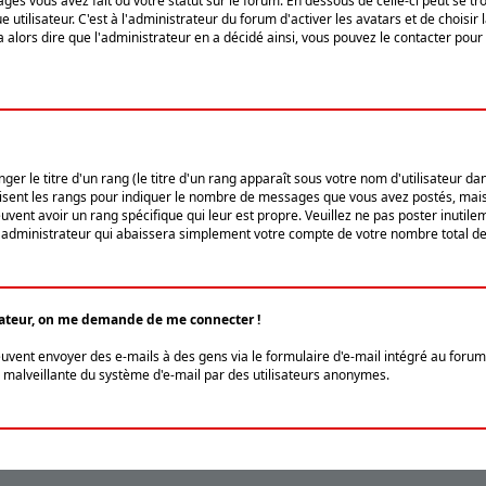
ges vous avez fait ou votre statut sur le forum. En dessous de celle-ci peut se
tilisateur. C'est à l'administrateur du forum d'activer les avatars et de choisir 
ra alors dire que l'administrateur en a décidé ainsi, vous pouvez le contacter po
r le titre d'un rang (le titre d'un rang apparaît sous votre nom d'utilisateur dans
ilisent les rangs pour indiquer le nombre de messages que vous avez postés, mais a
ent avoir un rang spécifique qui leur est propre. Veuillez ne pas poster inutilem
administrateur qui abaissera simplement votre compte de votre nombre total d
lisateur, on me demande de me connecter !
euvent envoyer des e-mails à des gens via le formulaire d'e-mail intégré au forum 
tion malveillante du système d'e-mail par des utilisateurs anonymes.