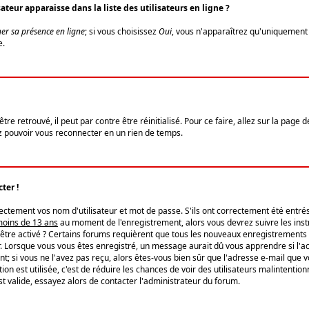
eur apparaisse dans la liste des utilisateurs en ligne ?
er sa présence en ligne
; si vous choisissez
Oui
, vous n'apparaîtrez qu'uniquemen
e.
re retrouvé, il peut par contre être réinitialisé. Pour ce faire, allez sur la page 
iez pouvoir vous reconnecter en un rien de temps.
ter !
tement vos nom d'utilisateur et mot de passe. S'ils ont correctement été entrés, 
 moins de 13 ans
au moment de l'enregistrement, alors vous devrez suivre les instr
'être activé ? Certains forums requièrent que tous les nouveaux enregistrements 
. Lorsque vous vous êtes enregistré, un message aurait dû vous apprendre si l'act
vent; si vous ne l'avez pas reçu, alors êtes-vous bien sûr que l'adresse e-mail que 
vation est utilisée, c'est de réduire les chances de voir des utilisateurs malinte
t valide, essayez alors de contacter l'administrateur du forum.