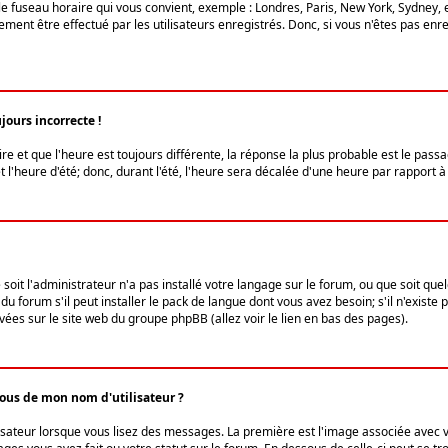
le fuseau horaire qui vous convient, exemple : Londres, Paris, New York, Sydney, 
ent être effectué par les utilisateurs enregistrés. Donc, si vous n'êtes pas enregi
jours incorrecte !
ire et que l'heure est toujours différente, la réponse la plus probable est le pass
l'heure d'été; donc, durant l'été, l'heure sera décalée d'une heure par rapport à 
 soit l'administrateur n'a pas installé votre langage sur le forum, ou que soit qu
 forum s'il peut installer le pack de langue dont vous avez besoin; s'il n'existe 
vées sur le site web du groupe phpBB (allez voir le lien en bas des pages).
us de mon nom d'utilisateur ?
lisateur lorsque vous lisez des messages. La première est l'image associée avec