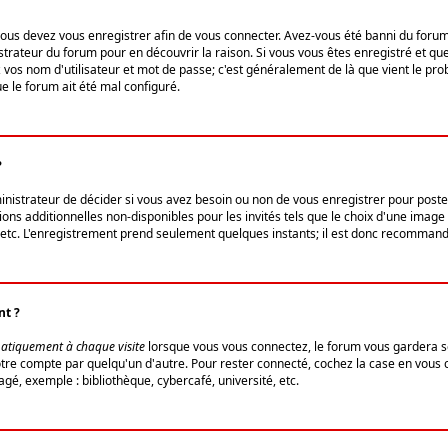
us devez vous enregistrer afin de vous connecter. Avez-vous été banni du forum (u
trateur du forum pour en découvrir la raison. Si vous vous êtes enregistré et qu
ez vos nom d'utilisateur et mot de passe; c'est généralement de là que vient le pro
ue le forum ait été mal configuré.
?
ministrateur de décider si vous avez besoin ou non de vous enregistrer pour post
ns additionnelles non-disponibles pour les invités tels que le choix d'une image 
s, etc. L'enregistrement prend seulement quelques instants; il est donc recommandé
nt ?
atiquement à chaque visite
lorsque vous vous connectez, le forum vous gardera s
votre compte par quelqu'un d'autre. Pour rester connecté, cochez la case en vous
gé, exemple : bibliothèque, cybercafé, université, etc.