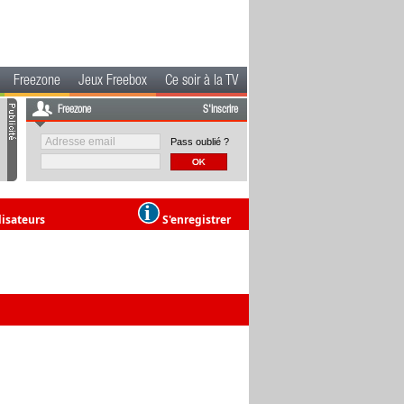
Freezone
Jeux Freebox
Ce soir à la TV
Freezone
S'inscrire
Pass oublié ?
lisateurs
S'enregistrer