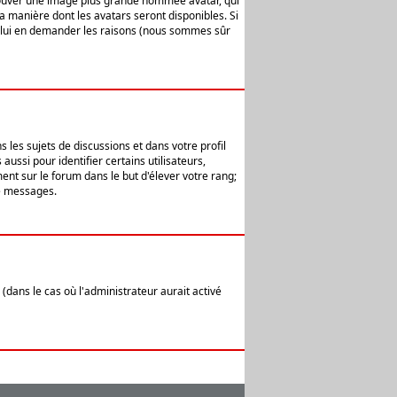
 trouver une image plus grande nommée avatar, qui
la manière dont les avatars seront disponibles. Si
ur lui en demander les raisons (nous sommes sûr
 les sujets de discussions et dans votre profil
ussi pour identifier certains utilisateurs,
ent sur le forum dans le but d'élever votre rang;
e messages.
(dans le cas où l'administrateur aurait activé