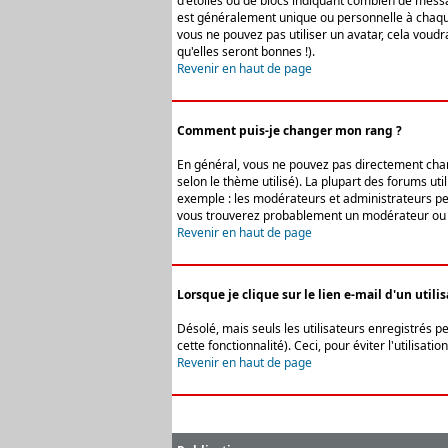
d'étoiles ou de blocs indiquant combien de messa
est généralement unique ou personnelle à chaque u
vous ne pouvez pas utiliser un avatar, cela voud
qu'elles seront bonnes !).
Revenir en haut de page
Comment puis-je changer mon rang ?
En général, vous ne pouvez pas directement change
selon le thème utilisé). La plupart des forums ut
exemple : les modérateurs et administrateurs peuv
vous trouverez probablement un modérateur ou 
Revenir en haut de page
Lorsque je clique sur le lien e-mail d'un uti
Désolé, mais seuls les utilisateurs enregistrés p
cette fonctionnalité). Ceci, pour éviter l'utilisa
Revenir en haut de page