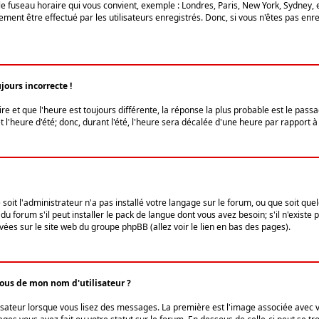
le fuseau horaire qui vous convient, exemple : Londres, Paris, New York, Sydney, 
ent être effectué par les utilisateurs enregistrés. Donc, si vous n'êtes pas enregi
jours incorrecte !
ire et que l'heure est toujours différente, la réponse la plus probable est le pass
l'heure d'été; donc, durant l'été, l'heure sera décalée d'une heure par rapport à 
 soit l'administrateur n'a pas installé votre langage sur le forum, ou que soit qu
 forum s'il peut installer le pack de langue dont vous avez besoin; s'il n'existe 
vées sur le site web du groupe phpBB (allez voir le lien en bas des pages).
us de mon nom d'utilisateur ?
lisateur lorsque vous lisez des messages. La première est l'image associée avec