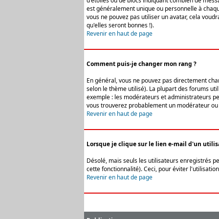
d'étoiles ou de blocs indiquant combien de messa
est généralement unique ou personnelle à chaque u
vous ne pouvez pas utiliser un avatar, cela voud
qu'elles seront bonnes !).
Revenir en haut de page
Comment puis-je changer mon rang ?
En général, vous ne pouvez pas directement change
selon le thème utilisé). La plupart des forums ut
exemple : les modérateurs et administrateurs peuv
vous trouverez probablement un modérateur ou 
Revenir en haut de page
Lorsque je clique sur le lien e-mail d'un uti
Désolé, mais seuls les utilisateurs enregistrés p
cette fonctionnalité). Ceci, pour éviter l'utilisa
Revenir en haut de page