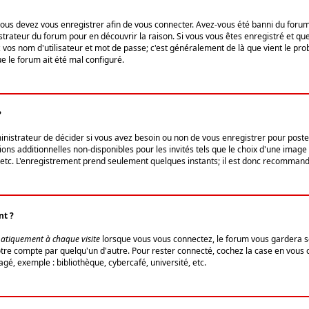
us devez vous enregistrer afin de vous connecter. Avez-vous été banni du forum (u
trateur du forum pour en découvrir la raison. Si vous vous êtes enregistré et qu
ez vos nom d'utilisateur et mot de passe; c'est généralement de là que vient le pro
ue le forum ait été mal configuré.
?
ministrateur de décider si vous avez besoin ou non de vous enregistrer pour post
ns additionnelles non-disponibles pour les invités tels que le choix d'une image 
s, etc. L'enregistrement prend seulement quelques instants; il est donc recommandé
nt ?
atiquement à chaque visite
lorsque vous vous connectez, le forum vous gardera s
votre compte par quelqu'un d'autre. Pour rester connecté, cochez la case en vous
gé, exemple : bibliothèque, cybercafé, université, etc.