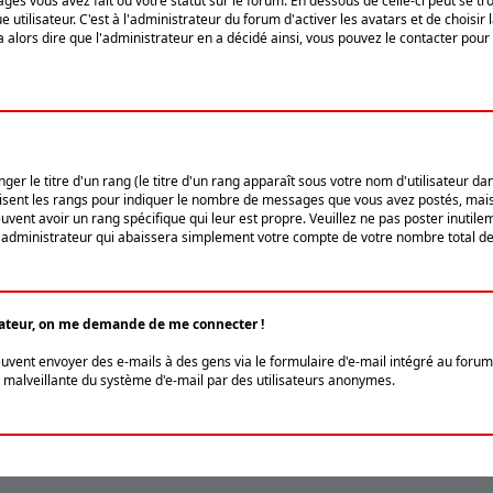
ges vous avez fait ou votre statut sur le forum. En dessous de celle-ci peut se
tilisateur. C'est à l'administrateur du forum d'activer les avatars et de choisir 
ra alors dire que l'administrateur en a décidé ainsi, vous pouvez le contacter po
r le titre d'un rang (le titre d'un rang apparaît sous votre nom d'utilisateur dans
ilisent les rangs pour indiquer le nombre de messages que vous avez postés, mais a
ent avoir un rang spécifique qui leur est propre. Veuillez ne pas poster inutilem
administrateur qui abaissera simplement votre compte de votre nombre total d
lisateur, on me demande de me connecter !
euvent envoyer des e-mails à des gens via le formulaire d'e-mail intégré au forum 
tion malveillante du système d'e-mail par des utilisateurs anonymes.