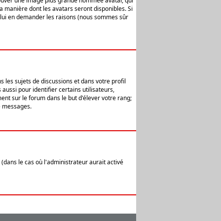
 trouver une image plus grande nommée avatar, qui
la manière dont les avatars seront disponibles. Si
ur lui en demander les raisons (nous sommes sûr
 les sujets de discussions et dans votre profil
ussi pour identifier certains utilisateurs,
ent sur le forum dans le but d'élever votre rang;
e messages.
(dans le cas où l'administrateur aurait activé