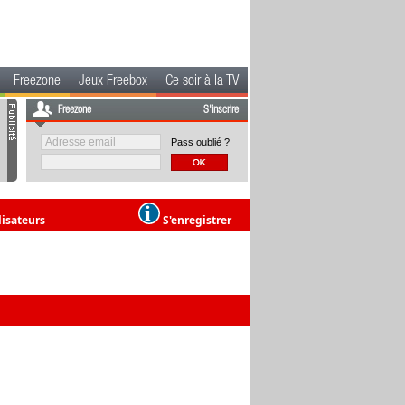
Freezone
Jeux Freebox
Ce soir à la TV
Freezone
S'inscrire
Pass oublié ?
lisateurs
S'enregistrer