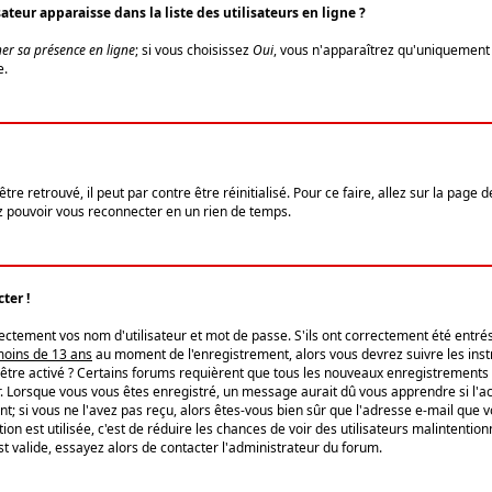
eur apparaisse dans la liste des utilisateurs en ligne ?
er sa présence en ligne
; si vous choisissez
Oui
, vous n'apparaîtrez qu'uniquemen
e.
re retrouvé, il peut par contre être réinitialisé. Pour ce faire, allez sur la page 
iez pouvoir vous reconnecter en un rien de temps.
ter !
tement vos nom d'utilisateur et mot de passe. S'ils ont correctement été entrés, 
 moins de 13 ans
au moment de l'enregistrement, alors vous devrez suivre les instr
'être activé ? Certains forums requièrent que tous les nouveaux enregistrements 
. Lorsque vous vous êtes enregistré, un message aurait dû vous apprendre si l'act
vent; si vous ne l'avez pas reçu, alors êtes-vous bien sûr que l'adresse e-mail que 
vation est utilisée, c'est de réduire les chances de voir des utilisateurs malinte
t valide, essayez alors de contacter l'administrateur du forum.