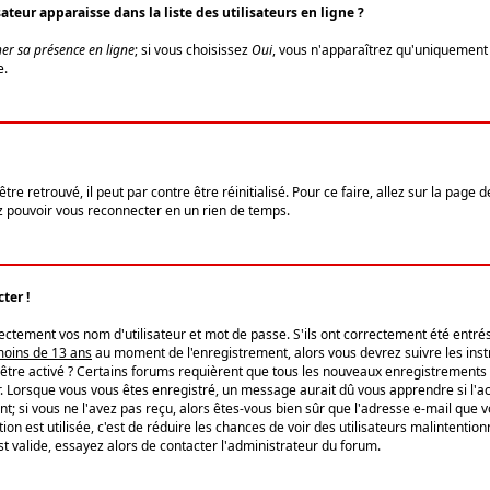
eur apparaisse dans la liste des utilisateurs en ligne ?
er sa présence en ligne
; si vous choisissez
Oui
, vous n'apparaîtrez qu'uniquemen
e.
re retrouvé, il peut par contre être réinitialisé. Pour ce faire, allez sur la page 
iez pouvoir vous reconnecter en un rien de temps.
ter !
tement vos nom d'utilisateur et mot de passe. S'ils ont correctement été entrés, 
 moins de 13 ans
au moment de l'enregistrement, alors vous devrez suivre les instr
'être activé ? Certains forums requièrent que tous les nouveaux enregistrements 
. Lorsque vous vous êtes enregistré, un message aurait dû vous apprendre si l'act
vent; si vous ne l'avez pas reçu, alors êtes-vous bien sûr que l'adresse e-mail que 
vation est utilisée, c'est de réduire les chances de voir des utilisateurs malinte
t valide, essayez alors de contacter l'administrateur du forum.