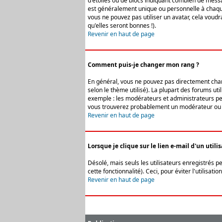
d'étoiles ou de blocs indiquant combien de messa
est généralement unique ou personnelle à chaque u
vous ne pouvez pas utiliser un avatar, cela voud
qu'elles seront bonnes !).
Revenir en haut de page
Comment puis-je changer mon rang ?
En général, vous ne pouvez pas directement change
selon le thème utilisé). La plupart des forums ut
exemple : les modérateurs et administrateurs peuv
vous trouverez probablement un modérateur ou 
Revenir en haut de page
Lorsque je clique sur le lien e-mail d'un uti
Désolé, mais seuls les utilisateurs enregistrés p
cette fonctionnalité). Ceci, pour éviter l'utilisa
Revenir en haut de page