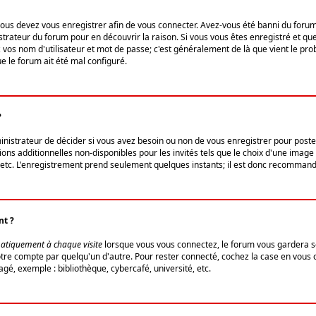
us devez vous enregistrer afin de vous connecter. Avez-vous été banni du forum (u
trateur du forum pour en découvrir la raison. Si vous vous êtes enregistré et qu
ez vos nom d'utilisateur et mot de passe; c'est généralement de là que vient le pro
ue le forum ait été mal configuré.
?
ministrateur de décider si vous avez besoin ou non de vous enregistrer pour post
ns additionnelles non-disponibles pour les invités tels que le choix d'une image 
s, etc. L'enregistrement prend seulement quelques instants; il est donc recommandé
nt ?
atiquement à chaque visite
lorsque vous vous connectez, le forum vous gardera s
votre compte par quelqu'un d'autre. Pour rester connecté, cochez la case en vous
gé, exemple : bibliothèque, cybercafé, université, etc.