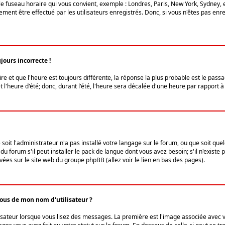
le fuseau horaire qui vous convient, exemple : Londres, Paris, New York, Sydney, 
ent être effectué par les utilisateurs enregistrés. Donc, si vous n'êtes pas enregi
jours incorrecte !
ire et que l'heure est toujours différente, la réponse la plus probable est le pass
l'heure d'été; donc, durant l'été, l'heure sera décalée d'une heure par rapport à 
 soit l'administrateur n'a pas installé votre langage sur le forum, ou que soit qu
 forum s'il peut installer le pack de langue dont vous avez besoin; s'il n'existe 
vées sur le site web du groupe phpBB (allez voir le lien en bas des pages).
us de mon nom d'utilisateur ?
lisateur lorsque vous lisez des messages. La première est l'image associée avec