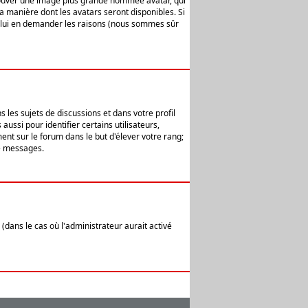
 trouver une image plus grande nommée avatar, qui
la manière dont les avatars seront disponibles. Si
ur lui en demander les raisons (nous sommes sûr
 les sujets de discussions et dans votre profil
ussi pour identifier certains utilisateurs,
ent sur le forum dans le but d'élever votre rang;
e messages.
(dans le cas où l'administrateur aurait activé