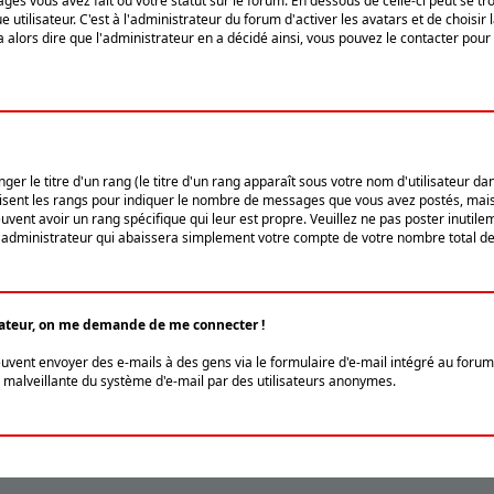
ges vous avez fait ou votre statut sur le forum. En dessous de celle-ci peut se
tilisateur. C'est à l'administrateur du forum d'activer les avatars et de choisir 
ra alors dire que l'administrateur en a décidé ainsi, vous pouvez le contacter po
r le titre d'un rang (le titre d'un rang apparaît sous votre nom d'utilisateur dans
ilisent les rangs pour indiquer le nombre de messages que vous avez postés, mais a
ent avoir un rang spécifique qui leur est propre. Veuillez ne pas poster inutilem
administrateur qui abaissera simplement votre compte de votre nombre total d
lisateur, on me demande de me connecter !
euvent envoyer des e-mails à des gens via le formulaire d'e-mail intégré au forum 
tion malveillante du système d'e-mail par des utilisateurs anonymes.