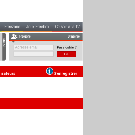
Freezone
Jeux Freebox
Ce soir à la TV
Freezone
S'inscrire
Pass oublié ?
lisateurs
S'enregistrer