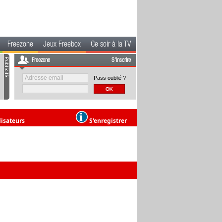
Freezone
Jeux Freebox
Ce soir à la TV
Freezone
S'inscrire
Pass oublié ?
lisateurs
S'enregistrer