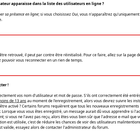
eur apparaisse dans la liste des utilisateurs en ligne ?
er sa présence en ligne
; si vous choisissez
Oui
, vous n'apparaîtrez qu'uniquemen
e.
re retrouvé, il peut par contre être réinitialisé. Pour ce faire, allez sur la page 
iez pouvoir vous reconnecter en un rien de temps.
ter !
tement vos nom d'utilisateur et mot de passe. S'ils ont correctement été entrés, 
 moins de 13 ans
au moment de l'enregistrement, alors vous devrez suivre les instr
'être activé ? Certains forums requièrent que tous les nouveaux enregistrements 
. Lorsque vous vous êtes enregistré, un message aurait dû vous apprendre si l'act
vent; si vous ne l'avez pas reçu, alors êtes-vous bien sûr que l'adresse e-mail que 
vation est utilisée, c'est de réduire les chances de voir des utilisateurs malinte
t valide, essayez alors de contacter l'administrateur du forum.