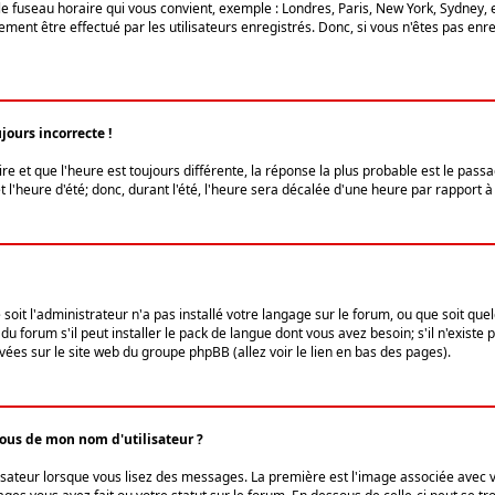
le fuseau horaire qui vous convient, exemple : Londres, Paris, New York, Sydney, 
ent être effectué par les utilisateurs enregistrés. Donc, si vous n'êtes pas enregi
jours incorrecte !
ire et que l'heure est toujours différente, la réponse la plus probable est le pass
l'heure d'été; donc, durant l'été, l'heure sera décalée d'une heure par rapport à 
 soit l'administrateur n'a pas installé votre langage sur le forum, ou que soit qu
 forum s'il peut installer le pack de langue dont vous avez besoin; s'il n'existe 
vées sur le site web du groupe phpBB (allez voir le lien en bas des pages).
us de mon nom d'utilisateur ?
lisateur lorsque vous lisez des messages. La première est l'image associée avec