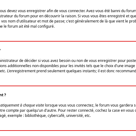
us devez vous enregistrer afin de vous connecter. Avez-vous été banni du forum (u
trateur du forum pour en découvrir la raison. Si vous vous êtes enregistré et qu
ez vos nom d'utilisateur et mot de passe; c'est généralement de là que vient le pro
ue le forum ait été mal configuré.
?
ministrateur de décider si vous avez besoin ou non de vous enregistrer pour post
ns additionnelles non-disponibles pour les invités tels que le choix d'une image 
s, etc. L'enregistrement prend seulement quelques instants; il est donc recommandé
nt ?
atiquement à chaque visite
lorsque vous vous connectez, le forum vous gardera s
votre compte par quelqu'un d'autre. Pour rester connecté, cochez la case en vous
gé, exemple : bibliothèque, cybercafé, université, etc.