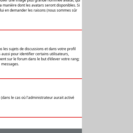
 trouver une image plus grande nommée avatar, qui
la manière dont les avatars seront disponibles. Si
ur lui en demander les raisons (nous sommes sûr
 les sujets de discussions et dans votre profil
ussi pour identifier certains utilisateurs,
ent sur le forum dans le but d'élever votre rang;
e messages.
(dans le cas où l'administrateur aurait activé