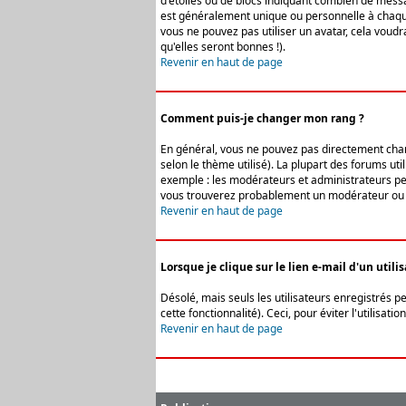
d'étoiles ou de blocs indiquant combien de messa
est généralement unique ou personnelle à chaque u
vous ne pouvez pas utiliser un avatar, cela voud
qu'elles seront bonnes !).
Revenir en haut de page
Comment puis-je changer mon rang ?
En général, vous ne pouvez pas directement change
selon le thème utilisé). La plupart des forums ut
exemple : les modérateurs et administrateurs peuv
vous trouverez probablement un modérateur ou 
Revenir en haut de page
Lorsque je clique sur le lien e-mail d'un uti
Désolé, mais seuls les utilisateurs enregistrés p
cette fonctionnalité). Ceci, pour éviter l'utilisa
Revenir en haut de page