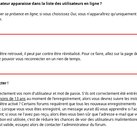
eur apparaisse dans la liste des utilisateurs en ligne ?
er sa présence en ligne
; si vous choisissez
Oui
, vous n'apparaîtrez qu'uniquemen
e.
re retrouvé, il peut par contre être réinitialisé. Pour ce faire, allez sur la page 
iez pouvoir vous reconnecter en un rien de temps.
ter !
tement vos nom d'utilisateur et mot de passe. S'ils ont correctement été entrés, 
 moins de 13 ans
au moment de l'enregistrement, alors vous devrez suivre les instr
'être activé ? Certains forums requièrent que tous les nouveaux enregistrements 
. Lorsque vous vous êtes enregistré, un message aurait dû vous apprendre si l'act
vent; si vous ne l'avez pas reçu, alors êtes-vous bien sûr que l'adresse e-mail que 
vation est utilisée, c'est de réduire les chances de voir des utilisateurs malinte
t valide, essayez alors de contacter l'administrateur du forum.