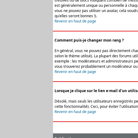
d'étoiles ou de blocs indiquant combien de messa
est généralement unique ou personnelle à chaque u
vous ne pouvez pas utiliser un avatar, cela voud
qu'elles seront bonnes !).
Revenir en haut de page
Comment puis-je changer mon rang ?
En général, vous ne pouvez pas directement change
selon le thème utilisé). La plupart des forums ut
exemple : les modérateurs et administrateurs peuv
vous trouverez probablement un modérateur ou 
Revenir en haut de page
Lorsque je clique sur le lien e-mail d'un uti
Désolé, mais seuls les utilisateurs enregistrés p
cette fonctionnalité). Ceci, pour éviter l'utilisa
Revenir en haut de page