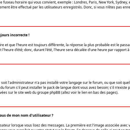
le fuseau horaire qui vous convient, exemple : Londres, Paris, New York, Sydney, 
ent être effectué par les utilisateurs enregistrés. Donc, si vous n'êtes pas enregi
jours incorrecte !
ire et que l'heure est toujours différente, la réponse la plus probable est le pass
l'heure d'été; donc, durant l'été, l'heure sera décalée d'une heure par rapport à 
 soit l'administrateur n'a pas installé votre langage sur le forum, ou que soit qu
 forum s'il peut installer le pack de langue dont vous avez besoin; s'il n'existe 
vées sur le site web du groupe phpBB (allez voir le lien en bas des pages).
us de mon nom d'utilisateur ?
lisateur lorsque vous lisez des messages. La première est l'image associée avec