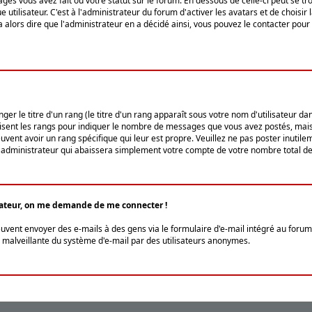
ges vous avez fait ou votre statut sur le forum. En dessous de celle-ci peut se
tilisateur. C'est à l'administrateur du forum d'activer les avatars et de choisir 
ra alors dire que l'administrateur en a décidé ainsi, vous pouvez le contacter po
r le titre d'un rang (le titre d'un rang apparaît sous votre nom d'utilisateur dans
ilisent les rangs pour indiquer le nombre de messages que vous avez postés, mais a
ent avoir un rang spécifique qui leur est propre. Veuillez ne pas poster inutilem
administrateur qui abaissera simplement votre compte de votre nombre total d
lisateur, on me demande de me connecter !
euvent envoyer des e-mails à des gens via le formulaire d'e-mail intégré au forum 
tion malveillante du système d'e-mail par des utilisateurs anonymes.