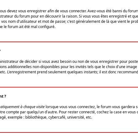
us devez vous enregistrer afin de vous connecter. Avez-vous été banni du forum (u
trateur du forum pour en découvrir la raison. Si vous vous êtes enregistré et qu
ez vos nom d'utilisateur et mot de passe; c'est généralement de là que vient le pro
ue le forum ait été mal configuré.
?
ministrateur de décider si vous avez besoin ou non de vous enregistrer pour post
ns additionnelles non-disponibles pour les invités tels que le choix d'une image 
s, etc. L'enregistrement prend seulement quelques instants; il est donc recommandé
nt ?
atiquement à chaque visite
lorsque vous vous connectez, le forum vous gardera s
votre compte par quelqu'un d'autre. Pour rester connecté, cochez la case en vous
gé, exemple : bibliothèque, cybercafé, université, etc.