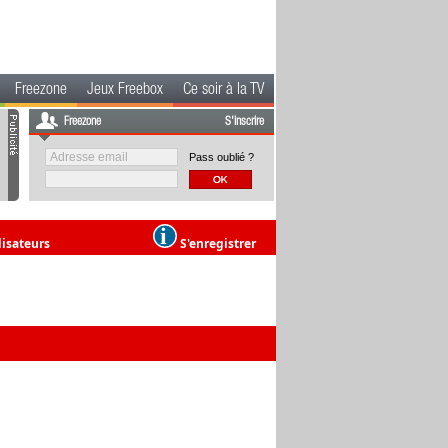
Freezone
Jeux Freebox
Ce soir à la TV
Freezone
S'inscrire
Pass oublié ?
lisateurs
S'enregistrer