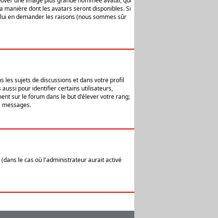
 trouver une image plus grande nommée avatar, qui
la manière dont les avatars seront disponibles. Si
ur lui en demander les raisons (nous sommes sûr
 les sujets de discussions et dans votre profil
ussi pour identifier certains utilisateurs,
ent sur le forum dans le but d'élever votre rang;
e messages.
(dans le cas où l'administrateur aurait activé