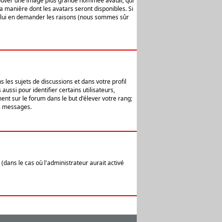
 trouver une image plus grande nommée avatar, qui
la manière dont les avatars seront disponibles. Si
ur lui en demander les raisons (nous sommes sûr
 les sujets de discussions et dans votre profil
ussi pour identifier certains utilisateurs,
ent sur le forum dans le but d'élever votre rang;
e messages.
(dans le cas où l'administrateur aurait activé