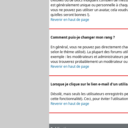
d'étoiles ou de blocs indiquant combien de messa
est généralement unique ou personnelle à chaque u
vous ne pouvez pas utiliser un avatar, cela voud
qu'elles seront bonnes !).
Revenir en haut de page
Comment puis-je changer mon rang ?
En général, vous ne pouvez pas directement change
selon le thème utilisé). La plupart des forums ut
exemple : les modérateurs et administrateurs peuv
vous trouverez probablement un modérateur ou 
Revenir en haut de page
Lorsque je clique sur le lien e-mail d'un uti
Désolé, mais seuls les utilisateurs enregistrés p
cette fonctionnalité). Ceci, pour éviter l'utilisa
Revenir en haut de page