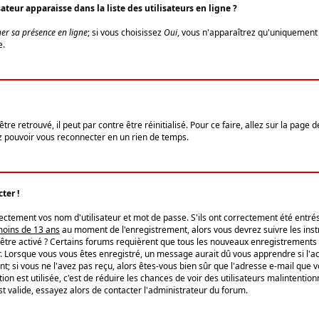
eur apparaisse dans la liste des utilisateurs en ligne ?
er sa présence en ligne
; si vous choisissez
Oui
, vous n'apparaîtrez qu'uniquemen
e.
re retrouvé, il peut par contre être réinitialisé. Pour ce faire, allez sur la page 
iez pouvoir vous reconnecter en un rien de temps.
ter !
tement vos nom d'utilisateur et mot de passe. S'ils ont correctement été entrés, 
 moins de 13 ans
au moment de l'enregistrement, alors vous devrez suivre les instr
'être activé ? Certains forums requièrent que tous les nouveaux enregistrements 
. Lorsque vous vous êtes enregistré, un message aurait dû vous apprendre si l'act
vent; si vous ne l'avez pas reçu, alors êtes-vous bien sûr que l'adresse e-mail que 
vation est utilisée, c'est de réduire les chances de voir des utilisateurs malinte
t valide, essayez alors de contacter l'administrateur du forum.