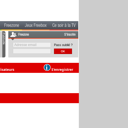
Freezone
Jeux Freebox
Ce soir à la TV
Freezone
S'inscrire
Pass oublié ?
lisateurs
S'enregistrer