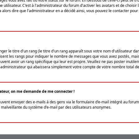
ges vous avez fait ou votre statut sur le forum. En dessous de celle-ci peut se
tilisateur. C'est à l'administrateur du forum d'activer les avatars et de choisir 
ra alors dire que l'administrateur en a décidé ainsi, vous pouvez le contacter po
r le titre d'un rang (le titre d'un rang apparaît sous votre nom d'utilisateur dans
ilisent les rangs pour indiquer le nombre de messages que vous avez postés, mais a
ent avoir un rang spécifique qui leur est propre. Veuillez ne pas poster inutilem
administrateur qui abaissera simplement votre compte de votre nombre total d
lisateur, on me demande de me connecter !
euvent envoyer des e-mails à des gens via le formulaire d'e-mail intégré au forum 
tion malveillante du système d'e-mail par des utilisateurs anonymes.