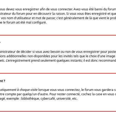
us devez vous enregistrer afin de vous connecter. Avez-vous été banni du forum (u
trateur du forum pour en découvrir la raison. Si vous vous êtes enregistré et qu
ez vos nom d'utilisateur et mot de passe; c'est généralement de là que vient le pro
ue le forum ait été mal configuré.
?
ministrateur de décider si vous avez besoin ou non de vous enregistrer pour post
ns additionnelles non-disponibles pour les invités tels que le choix d'une image 
s, etc. L'enregistrement prend seulement quelques instants; il est donc recommandé
nt ?
atiquement à chaque visite
lorsque vous vous connectez, le forum vous gardera s
votre compte par quelqu'un d'autre. Pour rester connecté, cochez la case en vous
gé, exemple : bibliothèque, cybercafé, université, etc.