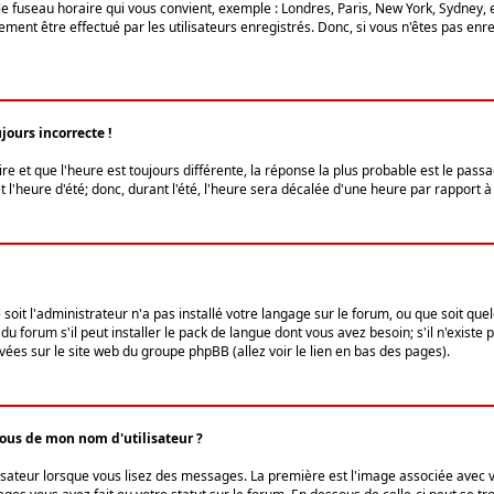
le fuseau horaire qui vous convient, exemple : Londres, Paris, New York, Sydney, 
ent être effectué par les utilisateurs enregistrés. Donc, si vous n'êtes pas enregi
jours incorrecte !
ire et que l'heure est toujours différente, la réponse la plus probable est le pass
l'heure d'été; donc, durant l'été, l'heure sera décalée d'une heure par rapport à 
 soit l'administrateur n'a pas installé votre langage sur le forum, ou que soit qu
 forum s'il peut installer le pack de langue dont vous avez besoin; s'il n'existe 
vées sur le site web du groupe phpBB (allez voir le lien en bas des pages).
us de mon nom d'utilisateur ?
lisateur lorsque vous lisez des messages. La première est l'image associée avec