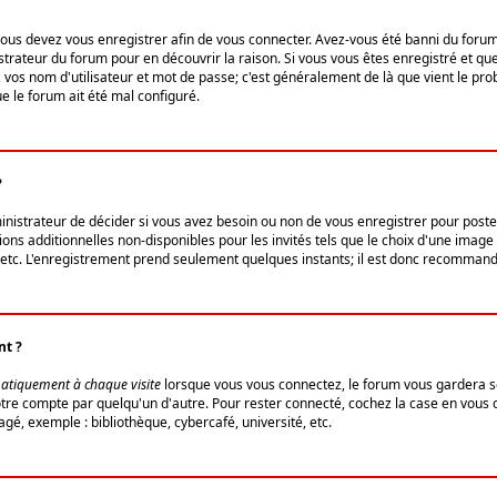
us devez vous enregistrer afin de vous connecter. Avez-vous été banni du forum (u
trateur du forum pour en découvrir la raison. Si vous vous êtes enregistré et qu
ez vos nom d'utilisateur et mot de passe; c'est généralement de là que vient le pro
ue le forum ait été mal configuré.
?
ministrateur de décider si vous avez besoin ou non de vous enregistrer pour post
ns additionnelles non-disponibles pour les invités tels que le choix d'une image 
s, etc. L'enregistrement prend seulement quelques instants; il est donc recommandé
nt ?
atiquement à chaque visite
lorsque vous vous connectez, le forum vous gardera s
votre compte par quelqu'un d'autre. Pour rester connecté, cochez la case en vous
gé, exemple : bibliothèque, cybercafé, université, etc.