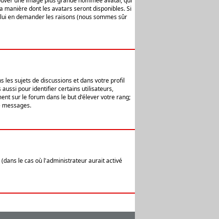
 trouver une image plus grande nommée avatar, qui
la manière dont les avatars seront disponibles. Si
ur lui en demander les raisons (nous sommes sûr
 les sujets de discussions et dans votre profil
ussi pour identifier certains utilisateurs,
ent sur le forum dans le but d'élever votre rang;
e messages.
(dans le cas où l'administrateur aurait activé