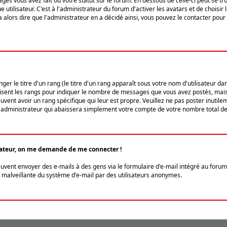
ges vous avez fait ou votre statut sur le forum. En dessous de celle-ci peut se
tilisateur. C'est à l'administrateur du forum d'activer les avatars et de choisir 
ra alors dire que l'administrateur en a décidé ainsi, vous pouvez le contacter po
r le titre d'un rang (le titre d'un rang apparaît sous votre nom d'utilisateur dans
ilisent les rangs pour indiquer le nombre de messages que vous avez postés, mais a
ent avoir un rang spécifique qui leur est propre. Veuillez ne pas poster inutilem
administrateur qui abaissera simplement votre compte de votre nombre total d
lisateur, on me demande de me connecter !
euvent envoyer des e-mails à des gens via le formulaire d'e-mail intégré au forum 
tion malveillante du système d'e-mail par des utilisateurs anonymes.