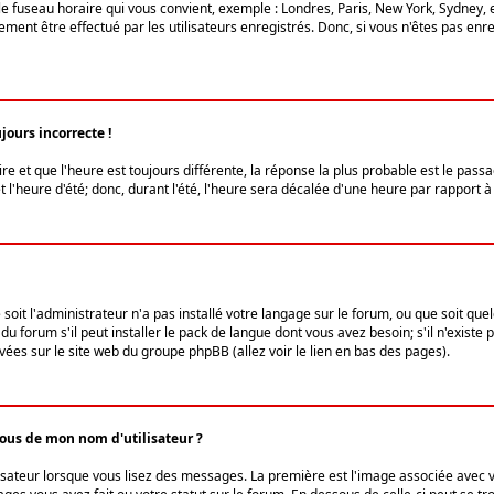
le fuseau horaire qui vous convient, exemple : Londres, Paris, New York, Sydney, 
ent être effectué par les utilisateurs enregistrés. Donc, si vous n'êtes pas enregi
jours incorrecte !
ire et que l'heure est toujours différente, la réponse la plus probable est le pass
l'heure d'été; donc, durant l'été, l'heure sera décalée d'une heure par rapport à 
 soit l'administrateur n'a pas installé votre langage sur le forum, ou que soit qu
 forum s'il peut installer le pack de langue dont vous avez besoin; s'il n'existe 
vées sur le site web du groupe phpBB (allez voir le lien en bas des pages).
us de mon nom d'utilisateur ?
lisateur lorsque vous lisez des messages. La première est l'image associée avec