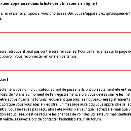
eur apparaisse dans la liste des utilisateurs en ligne ?
er sa présence en ligne
; si vous choisissez
Oui
, vous n'apparaîtrez qu'uniquemen
e.
re retrouvé, il peut par contre être réinitialisé. Pour ce faire, allez sur la page 
iez pouvoir vous reconnecter en un rien de temps.
ter !
tement vos nom d'utilisateur et mot de passe. S'ils ont correctement été entrés, 
 moins de 13 ans
au moment de l'enregistrement, alors vous devrez suivre les instr
'être activé ? Certains forums requièrent que tous les nouveaux enregistrements 
. Lorsque vous vous êtes enregistré, un message aurait dû vous apprendre si l'act
vent; si vous ne l'avez pas reçu, alors êtes-vous bien sûr que l'adresse e-mail que 
vation est utilisée, c'est de réduire les chances de voir des utilisateurs malinte
t valide, essayez alors de contacter l'administrateur du forum.