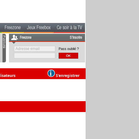
Freezone
Jeux Freebox
Ce soir à la TV
Freezone
S'inscrire
Pass oublié ?
lisateurs
S'enregistrer