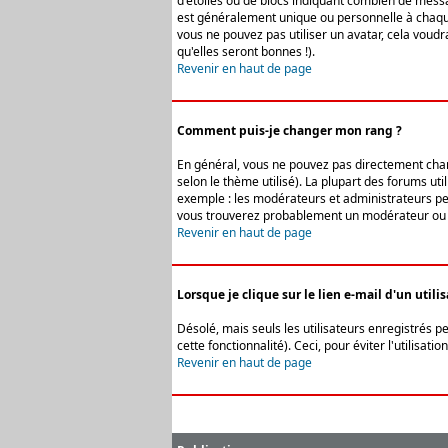
d'étoiles ou de blocs indiquant combien de messa
est généralement unique ou personnelle à chaque u
vous ne pouvez pas utiliser un avatar, cela voud
qu'elles seront bonnes !).
Revenir en haut de page
Comment puis-je changer mon rang ?
En général, vous ne pouvez pas directement change
selon le thème utilisé). La plupart des forums ut
exemple : les modérateurs et administrateurs peuv
vous trouverez probablement un modérateur ou 
Revenir en haut de page
Lorsque je clique sur le lien e-mail d'un uti
Désolé, mais seuls les utilisateurs enregistrés p
cette fonctionnalité). Ceci, pour éviter l'utilisa
Revenir en haut de page