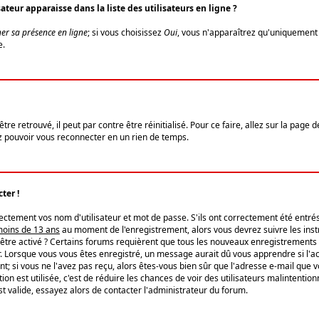
eur apparaisse dans la liste des utilisateurs en ligne ?
er sa présence en ligne
; si vous choisissez
Oui
, vous n'apparaîtrez qu'uniquemen
e.
re retrouvé, il peut par contre être réinitialisé. Pour ce faire, allez sur la page 
iez pouvoir vous reconnecter en un rien de temps.
ter !
tement vos nom d'utilisateur et mot de passe. S'ils ont correctement été entrés, 
 moins de 13 ans
au moment de l'enregistrement, alors vous devrez suivre les instr
'être activé ? Certains forums requièrent que tous les nouveaux enregistrements 
. Lorsque vous vous êtes enregistré, un message aurait dû vous apprendre si l'act
vent; si vous ne l'avez pas reçu, alors êtes-vous bien sûr que l'adresse e-mail que 
vation est utilisée, c'est de réduire les chances de voir des utilisateurs malinte
t valide, essayez alors de contacter l'administrateur du forum.