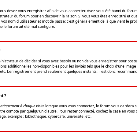
us devez vous enregistrer afin de vous connecter. Avez-vous été banni du forum (u
trateur du forum pour en découvrir la raison. Si vous vous êtes enregistré et qu
ez vos nom d'utilisateur et mot de passe; c'est généralement de là que vient le pro
ue le forum ait été mal configuré.
?
ministrateur de décider si vous avez besoin ou non de vous enregistrer pour post
ns additionnelles non-disponibles pour les invités tels que le choix d'une image 
s, etc. L'enregistrement prend seulement quelques instants; il est donc recommandé
nt ?
atiquement à chaque visite
lorsque vous vous connectez, le forum vous gardera s
votre compte par quelqu'un d'autre. Pour rester connecté, cochez la case en vous
gé, exemple : bibliothèque, cybercafé, université, etc.