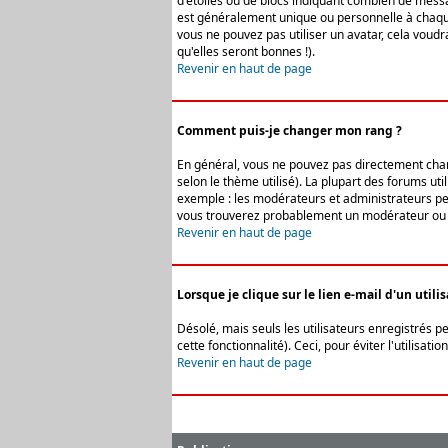
d'étoiles ou de blocs indiquant combien de messa
est généralement unique ou personnelle à chaque u
vous ne pouvez pas utiliser un avatar, cela voud
qu'elles seront bonnes !).
Revenir en haut de page
Comment puis-je changer mon rang ?
En général, vous ne pouvez pas directement change
selon le thème utilisé). La plupart des forums ut
exemple : les modérateurs et administrateurs peuv
vous trouverez probablement un modérateur ou 
Revenir en haut de page
Lorsque je clique sur le lien e-mail d'un uti
Désolé, mais seuls les utilisateurs enregistrés p
cette fonctionnalité). Ceci, pour éviter l'utilisa
Revenir en haut de page