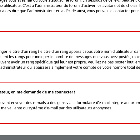
ges vous avez fait ou votre statut sur le forum. En dessous de celle-ci peut se
tilisateur. C'est à l'administrateur du forum d'activer les avatars et de choisir 
ra alors dire que l'administrateur en a décidé ainsi, vous pouvez le contacter po
r le titre d'un rang (le titre d'un rang apparaît sous votre nom d'utilisateur dans
ilisent les rangs pour indiquer le nombre de messages que vous avez postés, mais a
ent avoir un rang spécifique qui leur est propre. Veuillez ne pas poster inutilem
administrateur qui abaissera simplement votre compte de votre nombre total d
lisateur, on me demande de me connecter !
euvent envoyer des e-mails à des gens via le formulaire d'e-mail intégré au forum 
tion malveillante du système d'e-mail par des utilisateurs anonymes.