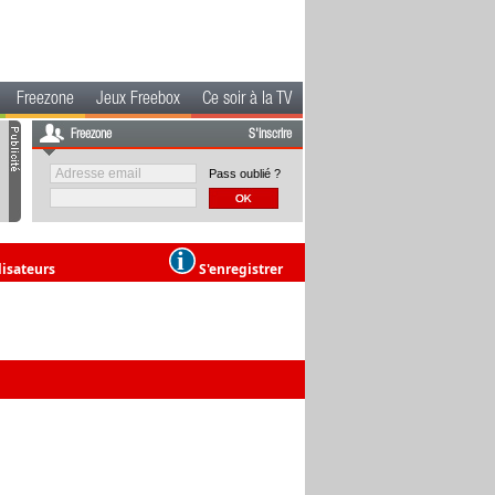
Freezone
Jeux Freebox
Ce soir à la TV
Freezone
S'inscrire
Pass oublié ?
lisateurs
S'enregistrer