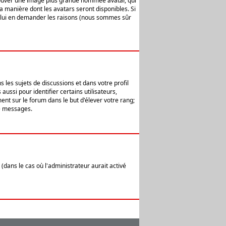
 trouver une image plus grande nommée avatar, qui
la manière dont les avatars seront disponibles. Si
ur lui en demander les raisons (nous sommes sûr
 les sujets de discussions et dans votre profil
ussi pour identifier certains utilisateurs,
ent sur le forum dans le but d'élever votre rang;
e messages.
(dans le cas où l'administrateur aurait activé