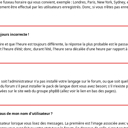
le fuseau horaire qui vous convient, exemple : Londres, Paris, New York, Sydney, 
ent être effectué par les utilisateurs enregistrés. Donc, si vous n'êtes pas enregi
jours incorrecte !
ire et que l'heure est toujours différente, la réponse la plus probable est le pass
l'heure d'été; donc, durant l'été, l'heure sera décalée d'une heure par rapport à 
 soit l'administrateur n'a pas installé votre langage sur le forum, ou que soit qu
 forum s'il peut installer le pack de langue dont vous avez besoin; s'il n'existe 
vées sur le site web du groupe phpBB (allez voir le lien en bas des pages).
us de mon nom d'utilisateur ?
lisateur lorsque vous lisez des messages. La première est l'image associée avec