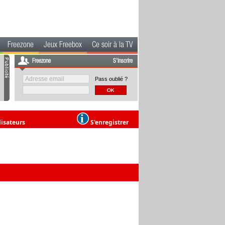
Freezone
Jeux Freebox
Ce soir à la TV
Freezone
S'inscrire
Pass oublié ?
lisateurs
S'enregistrer