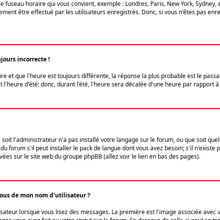
le fuseau horaire qui vous convient, exemple : Londres, Paris, New York, Sydney, 
ent être effectué par les utilisateurs enregistrés. Donc, si vous n'êtes pas enregi
jours incorrecte !
ire et que l'heure est toujours différente, la réponse la plus probable est le pass
l'heure d'été; donc, durant l'été, l'heure sera décalée d'une heure par rapport à 
 soit l'administrateur n'a pas installé votre langage sur le forum, ou que soit qu
 forum s'il peut installer le pack de langue dont vous avez besoin; s'il n'existe 
vées sur le site web du groupe phpBB (allez voir le lien en bas des pages).
us de mon nom d'utilisateur ?
lisateur lorsque vous lisez des messages. La première est l'image associée avec