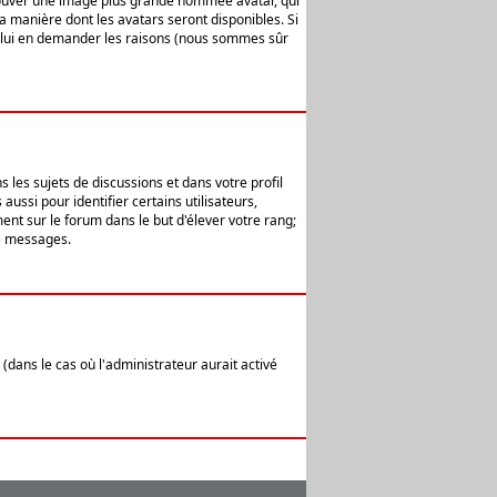
 trouver une image plus grande nommée avatar, qui
la manière dont les avatars seront disponibles. Si
ur lui en demander les raisons (nous sommes sûr
 les sujets de discussions et dans votre profil
ussi pour identifier certains utilisateurs,
ent sur le forum dans le but d'élever votre rang;
e messages.
(dans le cas où l'administrateur aurait activé