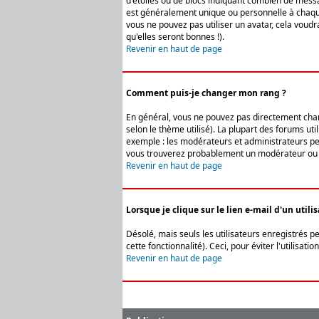
d'étoiles ou de blocs indiquant combien de messa
est généralement unique ou personnelle à chaque u
vous ne pouvez pas utiliser un avatar, cela voud
qu'elles seront bonnes !).
Revenir en haut de page
Comment puis-je changer mon rang ?
En général, vous ne pouvez pas directement change
selon le thème utilisé). La plupart des forums ut
exemple : les modérateurs et administrateurs peuv
vous trouverez probablement un modérateur ou 
Revenir en haut de page
Lorsque je clique sur le lien e-mail d'un uti
Désolé, mais seuls les utilisateurs enregistrés p
cette fonctionnalité). Ceci, pour éviter l'utilisa
Revenir en haut de page