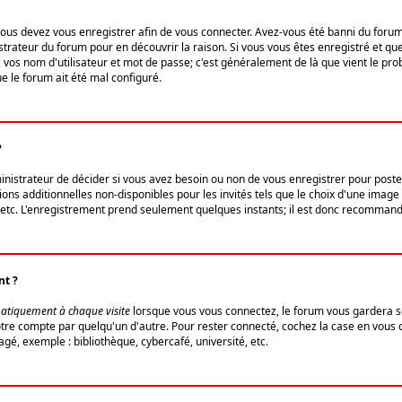
us devez vous enregistrer afin de vous connecter. Avez-vous été banni du forum (u
trateur du forum pour en découvrir la raison. Si vous vous êtes enregistré et qu
ez vos nom d'utilisateur et mot de passe; c'est généralement de là que vient le pro
ue le forum ait été mal configuré.
?
ministrateur de décider si vous avez besoin ou non de vous enregistrer pour post
ns additionnelles non-disponibles pour les invités tels que le choix d'une image 
s, etc. L'enregistrement prend seulement quelques instants; il est donc recommandé
nt ?
atiquement à chaque visite
lorsque vous vous connectez, le forum vous gardera s
votre compte par quelqu'un d'autre. Pour rester connecté, cochez la case en vous
gé, exemple : bibliothèque, cybercafé, université, etc.