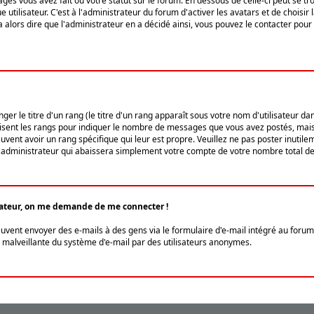
ges vous avez fait ou votre statut sur le forum. En dessous de celle-ci peut se
tilisateur. C'est à l'administrateur du forum d'activer les avatars et de choisir 
ra alors dire que l'administrateur en a décidé ainsi, vous pouvez le contacter po
r le titre d'un rang (le titre d'un rang apparaît sous votre nom d'utilisateur dans
ilisent les rangs pour indiquer le nombre de messages que vous avez postés, mais a
ent avoir un rang spécifique qui leur est propre. Veuillez ne pas poster inutilem
administrateur qui abaissera simplement votre compte de votre nombre total d
lisateur, on me demande de me connecter !
euvent envoyer des e-mails à des gens via le formulaire d'e-mail intégré au forum 
tion malveillante du système d'e-mail par des utilisateurs anonymes.