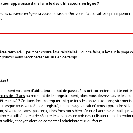
eur apparaisse dans la liste des utilisateurs en ligne ?
er sa présence en ligne
; si vous choisissez
Oui
, vous n'apparaîtrez qu'uniquemen
e.
re retrouvé, il peut par contre être réinitialisé. Pour ce faire, allez sur la page 
iez pouvoir vous reconnecter en un rien de temps.
ter !
tement vos nom d'utilisateur et mot de passe. S'ils ont correctement été entrés, 
 moins de 13 ans
au moment de l'enregistrement, alors vous devrez suivre les instr
'être activé ? Certains forums requièrent que tous les nouveaux enregistrements 
. Lorsque vous vous êtes enregistré, un message aurait dû vous apprendre si l'act
vent; si vous ne l'avez pas reçu, alors êtes-vous bien sûr que l'adresse e-mail que 
vation est utilisée, c'est de réduire les chances de voir des utilisateurs malinte
t valide, essayez alors de contacter l'administrateur du forum.