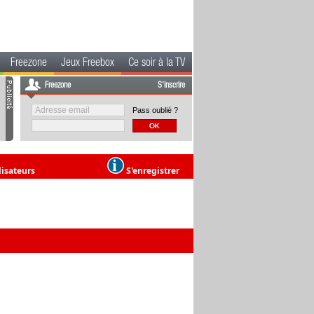
Freezone
Jeux Freebox
Ce soir à la TV
Freezone
S'inscrire
Pass oublié ?
lisateurs
S'enregistrer