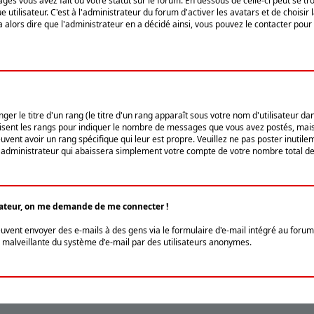
ges vous avez fait ou votre statut sur le forum. En dessous de celle-ci peut se
tilisateur. C'est à l'administrateur du forum d'activer les avatars et de choisir 
ra alors dire que l'administrateur en a décidé ainsi, vous pouvez le contacter po
r le titre d'un rang (le titre d'un rang apparaît sous votre nom d'utilisateur dans
ilisent les rangs pour indiquer le nombre de messages que vous avez postés, mais a
ent avoir un rang spécifique qui leur est propre. Veuillez ne pas poster inutilem
administrateur qui abaissera simplement votre compte de votre nombre total d
lisateur, on me demande de me connecter !
euvent envoyer des e-mails à des gens via le formulaire d'e-mail intégré au forum 
tion malveillante du système d'e-mail par des utilisateurs anonymes.