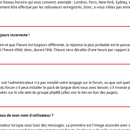
le fuseau horaire qui vous convient, exemple : Londres, Paris, New York, Sydney, 
ent être effectué par les utilisateurs enregistrés. Donc, si vous n'êtes pas enregi
jours incorrecte !
ire et que l'heure est toujours différente, la réponse la plus probable est le pass
l'heure d'été; donc, durant l'été, l'heure sera décalée d'une heure par rapport à 
 soit l'administrateur n'a pas installé votre langage sur le forum, ou que soit qu
 forum s'il peut installer le pack de langue dont vous avez besoin; s'il n'existe 
vées sur le site web du groupe phpBB (allez voir le lien en bas des pages).
us de mon nom d'utilisateur ?
lisateur lorsque vous lisez des messages. La première est l'image associée avec