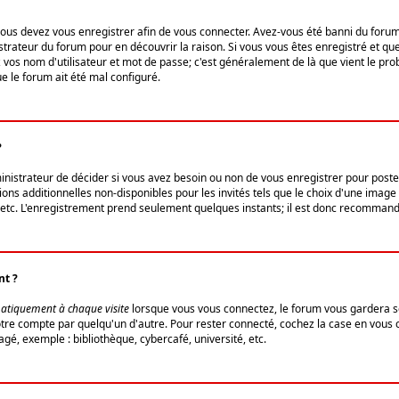
us devez vous enregistrer afin de vous connecter. Avez-vous été banni du forum (u
trateur du forum pour en découvrir la raison. Si vous vous êtes enregistré et qu
ez vos nom d'utilisateur et mot de passe; c'est généralement de là que vient le pro
ue le forum ait été mal configuré.
?
ministrateur de décider si vous avez besoin ou non de vous enregistrer pour post
ns additionnelles non-disponibles pour les invités tels que le choix d'une image 
s, etc. L'enregistrement prend seulement quelques instants; il est donc recommandé
nt ?
atiquement à chaque visite
lorsque vous vous connectez, le forum vous gardera s
votre compte par quelqu'un d'autre. Pour rester connecté, cochez la case en vous
gé, exemple : bibliothèque, cybercafé, université, etc.