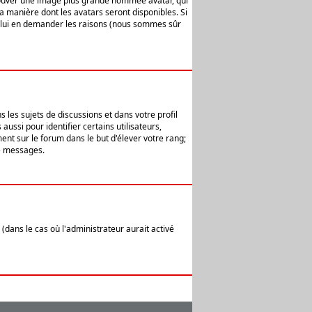
 trouver une image plus grande nommée avatar, qui
la manière dont les avatars seront disponibles. Si
ur lui en demander les raisons (nous sommes sûr
 les sujets de discussions et dans votre profil
ussi pour identifier certains utilisateurs,
ent sur le forum dans le but d'élever votre rang;
e messages.
(dans le cas où l'administrateur aurait activé