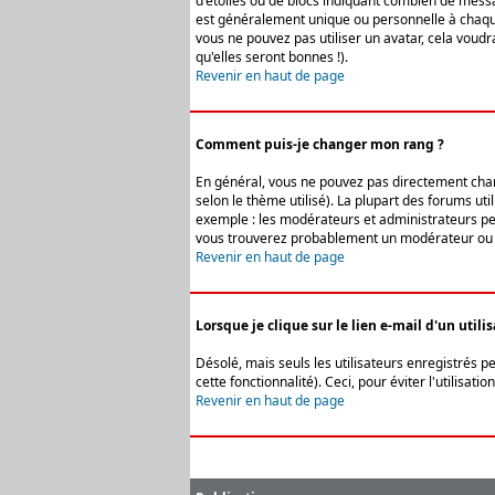
d'étoiles ou de blocs indiquant combien de messa
est généralement unique ou personnelle à chaque u
vous ne pouvez pas utiliser un avatar, cela voud
qu'elles seront bonnes !).
Revenir en haut de page
Comment puis-je changer mon rang ?
En général, vous ne pouvez pas directement change
selon le thème utilisé). La plupart des forums ut
exemple : les modérateurs et administrateurs peuv
vous trouverez probablement un modérateur ou 
Revenir en haut de page
Lorsque je clique sur le lien e-mail d'un uti
Désolé, mais seuls les utilisateurs enregistrés p
cette fonctionnalité). Ceci, pour éviter l'utilisa
Revenir en haut de page