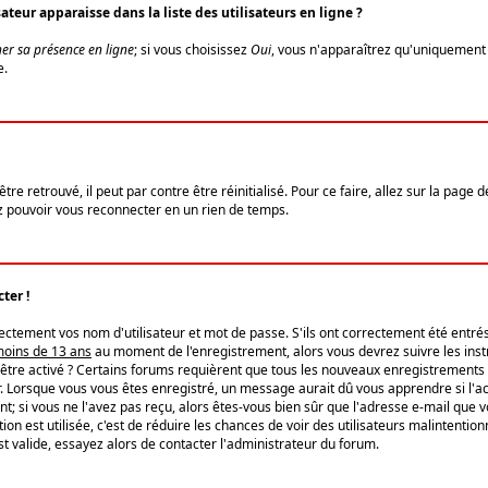
eur apparaisse dans la liste des utilisateurs en ligne ?
er sa présence en ligne
; si vous choisissez
Oui
, vous n'apparaîtrez qu'uniquemen
e.
re retrouvé, il peut par contre être réinitialisé. Pour ce faire, allez sur la page 
iez pouvoir vous reconnecter en un rien de temps.
ter !
tement vos nom d'utilisateur et mot de passe. S'ils ont correctement été entrés, 
 moins de 13 ans
au moment de l'enregistrement, alors vous devrez suivre les instr
'être activé ? Certains forums requièrent que tous les nouveaux enregistrements 
. Lorsque vous vous êtes enregistré, un message aurait dû vous apprendre si l'act
vent; si vous ne l'avez pas reçu, alors êtes-vous bien sûr que l'adresse e-mail que 
vation est utilisée, c'est de réduire les chances de voir des utilisateurs malinte
t valide, essayez alors de contacter l'administrateur du forum.