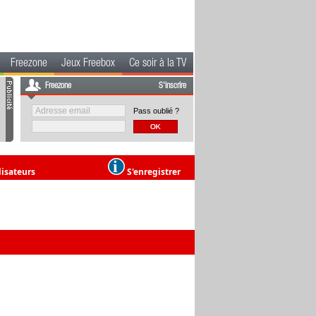
Freezone
Jeux Freebox
Ce soir à la TV
Freezone
S'inscrire
Pass oublié ?
lisateurs
S'enregistrer