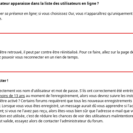
eur apparaisse dans la liste des utilisateurs en ligne ?
er sa présence en ligne
; si vous choisissez
Oui
, vous n'apparaîtrez qu'uniquemen
e.
re retrouvé, il peut par contre être réinitialisé. Pour ce faire, allez sur la page 
iez pouvoir vous reconnecter en un rien de temps.
ter !
tement vos nom d'utilisateur et mot de passe. S'ils ont correctement été entrés, 
 moins de 13 ans
au moment de l'enregistrement, alors vous devrez suivre les instr
'être activé ? Certains forums requièrent que tous les nouveaux enregistrements 
. Lorsque vous vous êtes enregistré, un message aurait dû vous apprendre si l'act
vent; si vous ne l'avez pas reçu, alors êtes-vous bien sûr que l'adresse e-mail que 
vation est utilisée, c'est de réduire les chances de voir des utilisateurs malinte
t valide, essayez alors de contacter l'administrateur du forum.