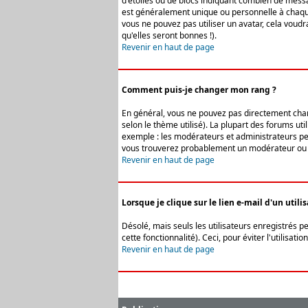
d'étoiles ou de blocs indiquant combien de messa
est généralement unique ou personnelle à chaque u
vous ne pouvez pas utiliser un avatar, cela voud
qu'elles seront bonnes !).
Revenir en haut de page
Comment puis-je changer mon rang ?
En général, vous ne pouvez pas directement change
selon le thème utilisé). La plupart des forums ut
exemple : les modérateurs et administrateurs peuv
vous trouverez probablement un modérateur ou 
Revenir en haut de page
Lorsque je clique sur le lien e-mail d'un uti
Désolé, mais seuls les utilisateurs enregistrés p
cette fonctionnalité). Ceci, pour éviter l'utilisa
Revenir en haut de page