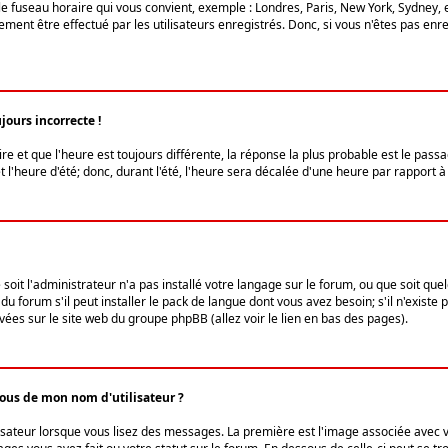
le fuseau horaire qui vous convient, exemple : Londres, Paris, New York, Sydney, 
ent être effectué par les utilisateurs enregistrés. Donc, si vous n'êtes pas enregi
jours incorrecte !
ire et que l'heure est toujours différente, la réponse la plus probable est le pass
l'heure d'été; donc, durant l'été, l'heure sera décalée d'une heure par rapport à 
 soit l'administrateur n'a pas installé votre langage sur le forum, ou que soit qu
 forum s'il peut installer le pack de langue dont vous avez besoin; s'il n'existe 
vées sur le site web du groupe phpBB (allez voir le lien en bas des pages).
us de mon nom d'utilisateur ?
lisateur lorsque vous lisez des messages. La première est l'image associée avec