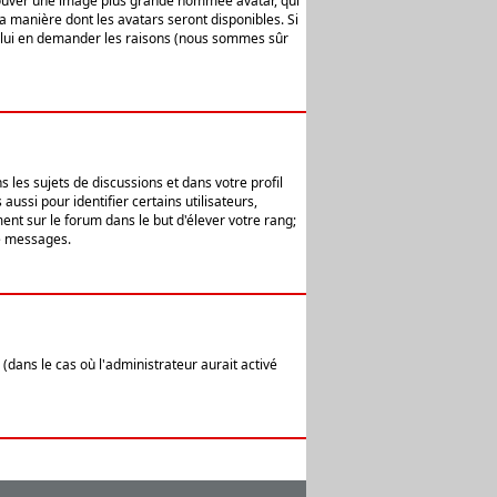
 trouver une image plus grande nommée avatar, qui
la manière dont les avatars seront disponibles. Si
ur lui en demander les raisons (nous sommes sûr
 les sujets de discussions et dans votre profil
ussi pour identifier certains utilisateurs,
ent sur le forum dans le but d'élever votre rang;
e messages.
(dans le cas où l'administrateur aurait activé