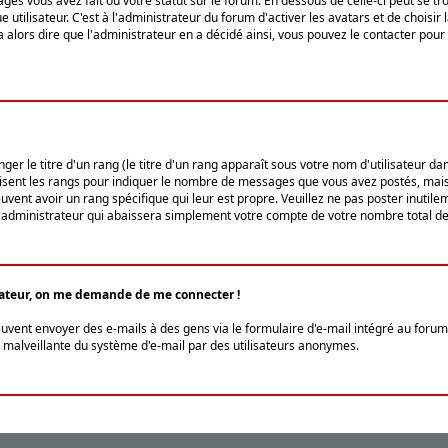
ges vous avez fait ou votre statut sur le forum. En dessous de celle-ci peut se
tilisateur. C'est à l'administrateur du forum d'activer les avatars et de choisir 
ra alors dire que l'administrateur en a décidé ainsi, vous pouvez le contacter po
r le titre d'un rang (le titre d'un rang apparaît sous votre nom d'utilisateur dans
ilisent les rangs pour indiquer le nombre de messages que vous avez postés, mais a
ent avoir un rang spécifique qui leur est propre. Veuillez ne pas poster inutilem
administrateur qui abaissera simplement votre compte de votre nombre total d
lisateur, on me demande de me connecter !
euvent envoyer des e-mails à des gens via le formulaire d'e-mail intégré au forum 
tion malveillante du système d'e-mail par des utilisateurs anonymes.