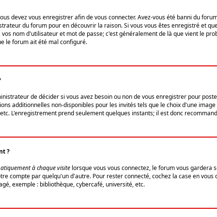
us devez vous enregistrer afin de vous connecter. Avez-vous été banni du forum (u
trateur du forum pour en découvrir la raison. Si vous vous êtes enregistré et qu
ez vos nom d'utilisateur et mot de passe; c'est généralement de là que vient le pro
ue le forum ait été mal configuré.
?
ministrateur de décider si vous avez besoin ou non de vous enregistrer pour post
ns additionnelles non-disponibles pour les invités tels que le choix d'une image 
s, etc. L'enregistrement prend seulement quelques instants; il est donc recommandé
nt ?
atiquement à chaque visite
lorsque vous vous connectez, le forum vous gardera s
votre compte par quelqu'un d'autre. Pour rester connecté, cochez la case en vous
gé, exemple : bibliothèque, cybercafé, université, etc.