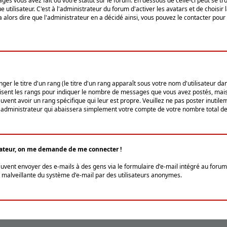
ges vous avez fait ou votre statut sur le forum. En dessous de celle-ci peut se
tilisateur. C'est à l'administrateur du forum d'activer les avatars et de choisir 
ra alors dire que l'administrateur en a décidé ainsi, vous pouvez le contacter po
r le titre d'un rang (le titre d'un rang apparaît sous votre nom d'utilisateur dans
ilisent les rangs pour indiquer le nombre de messages que vous avez postés, mais a
ent avoir un rang spécifique qui leur est propre. Veuillez ne pas poster inutilem
administrateur qui abaissera simplement votre compte de votre nombre total d
lisateur, on me demande de me connecter !
euvent envoyer des e-mails à des gens via le formulaire d'e-mail intégré au forum 
tion malveillante du système d'e-mail par des utilisateurs anonymes.