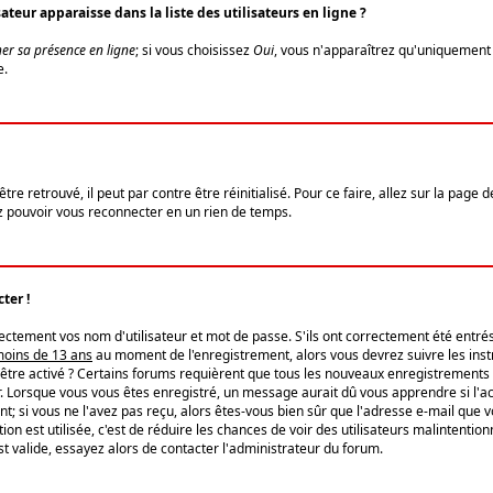
eur apparaisse dans la liste des utilisateurs en ligne ?
er sa présence en ligne
; si vous choisissez
Oui
, vous n'apparaîtrez qu'uniquemen
e.
re retrouvé, il peut par contre être réinitialisé. Pour ce faire, allez sur la page 
iez pouvoir vous reconnecter en un rien de temps.
ter !
tement vos nom d'utilisateur et mot de passe. S'ils ont correctement été entrés, 
 moins de 13 ans
au moment de l'enregistrement, alors vous devrez suivre les instr
'être activé ? Certains forums requièrent que tous les nouveaux enregistrements 
. Lorsque vous vous êtes enregistré, un message aurait dû vous apprendre si l'act
vent; si vous ne l'avez pas reçu, alors êtes-vous bien sûr que l'adresse e-mail que 
vation est utilisée, c'est de réduire les chances de voir des utilisateurs malinte
t valide, essayez alors de contacter l'administrateur du forum.