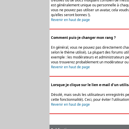
d'étoiles ou de blocs indiquant combien de messa
est généralement unique ou personnelle à chaque u
vous ne pouvez pas utiliser un avatar, cela voud
qu'elles seront bonnes !).
Revenir en haut de page
Comment puis-je changer mon rang ?
En général, vous ne pouvez pas directement change
selon le thème utilisé). La plupart des forums ut
exemple : les modérateurs et administrateurs peuv
vous trouverez probablement un modérateur ou 
Revenir en haut de page
Lorsque je clique sur le lien e-mail d'un uti
Désolé, mais seuls les utilisateurs enregistrés p
cette fonctionnalité). Ceci, pour éviter l'utilisa
Revenir en haut de page