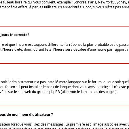
le fuseau horaire qui vous convient, exemple : Londres, Paris, New York, Sydney, 
ent être effectué par les utilisateurs enregistrés. Donc, si vous n'êtes pas enregi
jours incorrecte !
ire et que l'heure est toujours différente, la réponse la plus probable est le pass
l'heure d'été; donc, durant l'été, l'heure sera décalée d'une heure par rapport à 
 soit l'administrateur n'a pas installé votre langage sur le forum, ou que soit qu
 forum s'il peut installer le pack de langue dont vous avez besoin; s'il n'existe 
vées sur le site web du groupe phpBB (allez voir le lien en bas des pages).
us de mon nom d'utilisateur ?
lisateur lorsque vous lisez des messages. La première est l'image associée avec