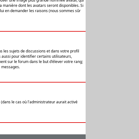
 trouver une image plus grande nommée avatar, qui
la manière dont les avatars seront disponibles. Si
ur lui en demander les raisons (nous sommes sûr
 les sujets de discussions et dans votre profil
ussi pour identifier certains utilisateurs,
ent sur le forum dans le but d'élever votre rang;
e messages.
(dans le cas où l'administrateur aurait activé