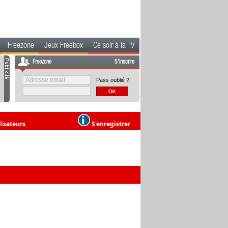
Freezone
Jeux Freebox
Ce soir à la TV
Freezone
S'inscrire
Pass oublié ?
lisateurs
S'enregistrer