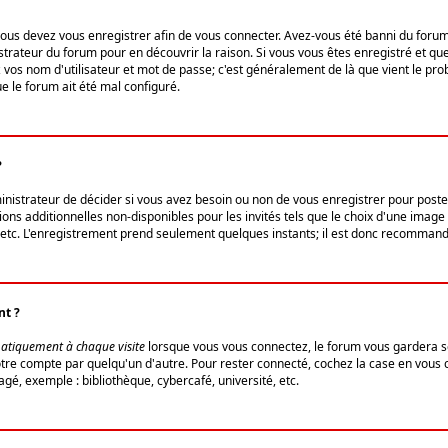
us devez vous enregistrer afin de vous connecter. Avez-vous été banni du forum (u
trateur du forum pour en découvrir la raison. Si vous vous êtes enregistré et qu
ez vos nom d'utilisateur et mot de passe; c'est généralement de là que vient le pro
ue le forum ait été mal configuré.
?
ministrateur de décider si vous avez besoin ou non de vous enregistrer pour post
ns additionnelles non-disponibles pour les invités tels que le choix d'une image 
s, etc. L'enregistrement prend seulement quelques instants; il est donc recommandé
nt ?
atiquement à chaque visite
lorsque vous vous connectez, le forum vous gardera s
votre compte par quelqu'un d'autre. Pour rester connecté, cochez la case en vous
gé, exemple : bibliothèque, cybercafé, université, etc.