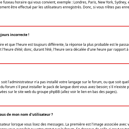
le fuseau horaire qui vous convient, exemple : Londres, Paris, New York, Sydney, 
ent être effectué par les utilisateurs enregistrés. Donc, si vous n'êtes pas enregi
jours incorrecte !
ire et que l'heure est toujours différente, la réponse la plus probable est le pass
l'heure d'été; donc, durant l'été, l'heure sera décalée d'une heure par rapport à 
 soit l'administrateur n'a pas installé votre langage sur le forum, ou que soit qu
 forum s'il peut installer le pack de langue dont vous avez besoin; s'il n'existe 
vées sur le site web du groupe phpBB (allez voir le lien en bas des pages).
us de mon nom d'utilisateur ?
lisateur lorsque vous lisez des messages. La première est l'image associée avec