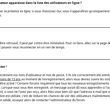
eur apparaisse dans la liste des utilisateurs en ligne ?
er sa présence en ligne
; si vous choisissez
Oui
, vous n'apparaîtrez qu'uniquemen
e.
re retrouvé, il peut par contre être réinitialisé. Pour ce faire, allez sur la page 
iez pouvoir vous reconnecter en un rien de temps.
ter !
tement vos nom d'utilisateur et mot de passe. S'ils ont correctement été entrés, 
 moins de 13 ans
au moment de l'enregistrement, alors vous devrez suivre les instr
'être activé ? Certains forums requièrent que tous les nouveaux enregistrements 
. Lorsque vous vous êtes enregistré, un message aurait dû vous apprendre si l'act
vent; si vous ne l'avez pas reçu, alors êtes-vous bien sûr que l'adresse e-mail que 
vation est utilisée, c'est de réduire les chances de voir des utilisateurs malinte
t valide, essayez alors de contacter l'administrateur du forum.