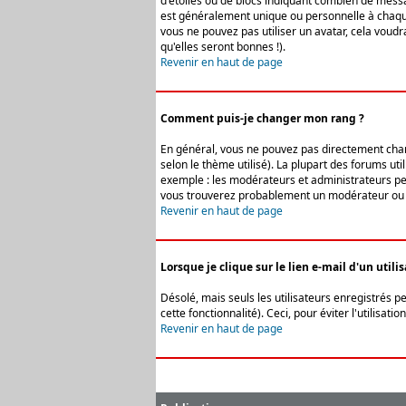
d'étoiles ou de blocs indiquant combien de messa
est généralement unique ou personnelle à chaque u
vous ne pouvez pas utiliser un avatar, cela voud
qu'elles seront bonnes !).
Revenir en haut de page
Comment puis-je changer mon rang ?
En général, vous ne pouvez pas directement change
selon le thème utilisé). La plupart des forums ut
exemple : les modérateurs et administrateurs peuv
vous trouverez probablement un modérateur ou 
Revenir en haut de page
Lorsque je clique sur le lien e-mail d'un uti
Désolé, mais seuls les utilisateurs enregistrés p
cette fonctionnalité). Ceci, pour éviter l'utilisa
Revenir en haut de page