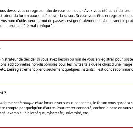
us devez vous enregistrer afin de vous connecter. Avez-vous été banni du forum (u
trateur du forum pour en découvrir la raison. Si vous vous êtes enregistré et qu
ez vos nom d'utilisateur et mot de passe; c'est généralement de là que vient le pro
ue le forum ait été mal configuré.
?
ministrateur de décider si vous avez besoin ou non de vous enregistrer pour post
ns additionnelles non-disponibles pour les invités tels que le choix d'une image 
s, etc. L'enregistrement prend seulement quelques instants; il est donc recommandé
nt ?
atiquement à chaque visite
lorsque vous vous connectez, le forum vous gardera s
votre compte par quelqu'un d'autre. Pour rester connecté, cochez la case en vous
gé, exemple : bibliothèque, cybercafé, université, etc.