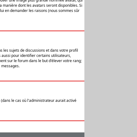
 trouver une image plus grande nommée avatar, qui
la manière dont les avatars seront disponibles. Si
ur lui en demander les raisons (nous sommes sûr
 les sujets de discussions et dans votre profil
ussi pour identifier certains utilisateurs,
ent sur le forum dans le but d'élever votre rang;
e messages.
(dans le cas où l'administrateur aurait activé