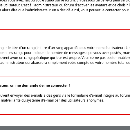
ges vous avez fait ou votre statut sur le forum. En dessous de celle-ci peut se
tilisateur. C'est à l'administrateur du forum d'activer les avatars et de choisir 
ra alors dire que l'administrateur en a décidé ainsi, vous pouvez le contacter po
r le titre d'un rang (le titre d'un rang apparaît sous votre nom d'utilisateur dans
ilisent les rangs pour indiquer le nombre de messages que vous avez postés, mais a
ent avoir un rang spécifique qui leur est propre. Veuillez ne pas poster inutilem
administrateur qui abaissera simplement votre compte de votre nombre total d
lisateur, on me demande de me connecter !
euvent envoyer des e-mails à des gens via le formulaire d'e-mail intégré au forum 
tion malveillante du système d'e-mail par des utilisateurs anonymes.