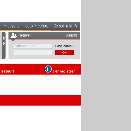
Freezone
Jeux Freebox
Ce soir à la TV
Freezone
S'inscrire
Pass oublié ?
lisateurs
S'enregistrer