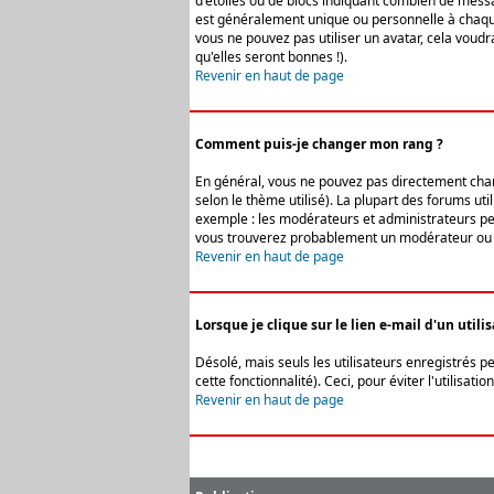
d'étoiles ou de blocs indiquant combien de messa
est généralement unique ou personnelle à chaque u
vous ne pouvez pas utiliser un avatar, cela voud
qu'elles seront bonnes !).
Revenir en haut de page
Comment puis-je changer mon rang ?
En général, vous ne pouvez pas directement change
selon le thème utilisé). La plupart des forums ut
exemple : les modérateurs et administrateurs peuv
vous trouverez probablement un modérateur ou 
Revenir en haut de page
Lorsque je clique sur le lien e-mail d'un uti
Désolé, mais seuls les utilisateurs enregistrés p
cette fonctionnalité). Ceci, pour éviter l'utilisa
Revenir en haut de page