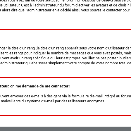
ges vous avez fait ou votre statut sur le forum. En dessous de celle-ci peut se
tilisateur. C'est à l'administrateur du forum d'activer les avatars et de choisir 
ra alors dire que l'administrateur en a décidé ainsi, vous pouvez le contacter po
r le titre d'un rang (le titre d'un rang apparaît sous votre nom d'utilisateur dans
ilisent les rangs pour indiquer le nombre de messages que vous avez postés, mais a
ent avoir un rang spécifique qui leur est propre. Veuillez ne pas poster inutilem
administrateur qui abaissera simplement votre compte de votre nombre total d
lisateur, on me demande de me connecter !
euvent envoyer des e-mails à des gens via le formulaire d'e-mail intégré au forum 
tion malveillante du système d'e-mail par des utilisateurs anonymes.