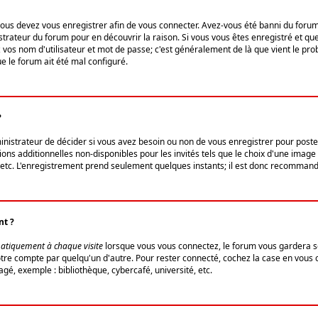
us devez vous enregistrer afin de vous connecter. Avez-vous été banni du forum (u
trateur du forum pour en découvrir la raison. Si vous vous êtes enregistré et qu
ez vos nom d'utilisateur et mot de passe; c'est généralement de là que vient le pro
ue le forum ait été mal configuré.
?
ministrateur de décider si vous avez besoin ou non de vous enregistrer pour post
ns additionnelles non-disponibles pour les invités tels que le choix d'une image 
s, etc. L'enregistrement prend seulement quelques instants; il est donc recommandé
nt ?
atiquement à chaque visite
lorsque vous vous connectez, le forum vous gardera s
votre compte par quelqu'un d'autre. Pour rester connecté, cochez la case en vous
gé, exemple : bibliothèque, cybercafé, université, etc.