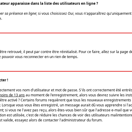
eur apparaisse dans la liste des utilisateurs en ligne ?
er sa présence en ligne
; si vous choisissez
Oui
, vous n'apparaîtrez qu'uniquemen
e.
re retrouvé, il peut par contre être réinitialisé. Pour ce faire, allez sur la page 
iez pouvoir vous reconnecter en un rien de temps.
ter !
tement vos nom d'utilisateur et mot de passe. S'ils ont correctement été entrés, 
 moins de 13 ans
au moment de l'enregistrement, alors vous devrez suivre les instr
'être activé ? Certains forums requièrent que tous les nouveaux enregistrements 
. Lorsque vous vous êtes enregistré, un message aurait dû vous apprendre si l'act
vent; si vous ne l'avez pas reçu, alors êtes-vous bien sûr que l'adresse e-mail que 
vation est utilisée, c'est de réduire les chances de voir des utilisateurs malinte
t valide, essayez alors de contacter l'administrateur du forum.