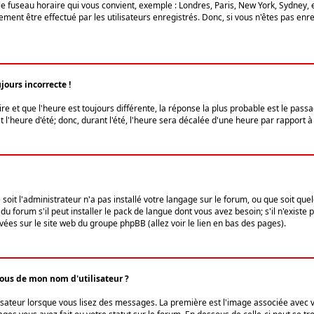
le fuseau horaire qui vous convient, exemple : Londres, Paris, New York, Sydney, 
ent être effectué par les utilisateurs enregistrés. Donc, si vous n'êtes pas enregi
jours incorrecte !
ire et que l'heure est toujours différente, la réponse la plus probable est le pass
l'heure d'été; donc, durant l'été, l'heure sera décalée d'une heure par rapport à 
 soit l'administrateur n'a pas installé votre langage sur le forum, ou que soit qu
 forum s'il peut installer le pack de langue dont vous avez besoin; s'il n'existe 
vées sur le site web du groupe phpBB (allez voir le lien en bas des pages).
us de mon nom d'utilisateur ?
lisateur lorsque vous lisez des messages. La première est l'image associée avec