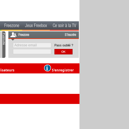
Freezone
Jeux Freebox
Ce soir à la TV
Freezone
S'inscrire
Pass oublié ?
lisateurs
S'enregistrer