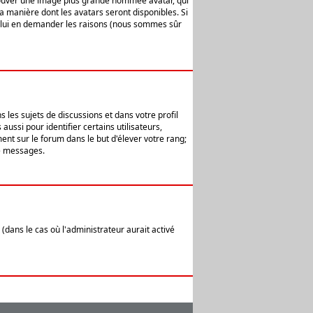
 trouver une image plus grande nommée avatar, qui
la manière dont les avatars seront disponibles. Si
ur lui en demander les raisons (nous sommes sûr
 les sujets de discussions et dans votre profil
ussi pour identifier certains utilisateurs,
ent sur le forum dans le but d'élever votre rang;
e messages.
(dans le cas où l'administrateur aurait activé