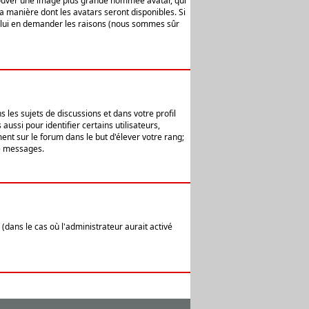
 trouver une image plus grande nommée avatar, qui
la manière dont les avatars seront disponibles. Si
ur lui en demander les raisons (nous sommes sûr
 les sujets de discussions et dans votre profil
ussi pour identifier certains utilisateurs,
ent sur le forum dans le but d'élever votre rang;
e messages.
(dans le cas où l'administrateur aurait activé