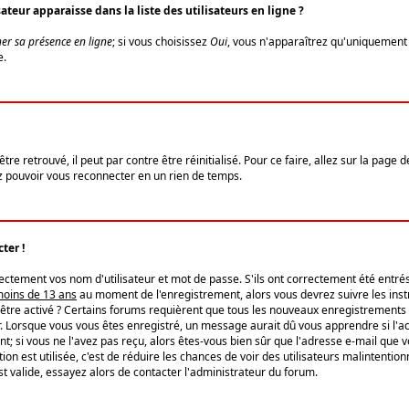
eur apparaisse dans la liste des utilisateurs en ligne ?
er sa présence en ligne
; si vous choisissez
Oui
, vous n'apparaîtrez qu'uniquemen
e.
re retrouvé, il peut par contre être réinitialisé. Pour ce faire, allez sur la page 
iez pouvoir vous reconnecter en un rien de temps.
ter !
tement vos nom d'utilisateur et mot de passe. S'ils ont correctement été entrés, 
 moins de 13 ans
au moment de l'enregistrement, alors vous devrez suivre les instr
'être activé ? Certains forums requièrent que tous les nouveaux enregistrements 
. Lorsque vous vous êtes enregistré, un message aurait dû vous apprendre si l'act
vent; si vous ne l'avez pas reçu, alors êtes-vous bien sûr que l'adresse e-mail que 
vation est utilisée, c'est de réduire les chances de voir des utilisateurs malinte
t valide, essayez alors de contacter l'administrateur du forum.