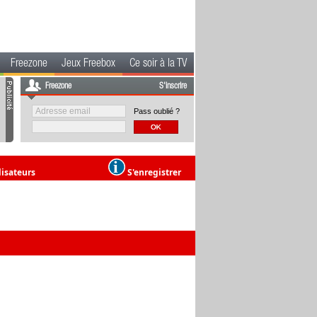
Freezone
Jeux Freebox
Ce soir à la TV
Freezone
S'inscrire
Pass oublié ?
lisateurs
S'enregistrer