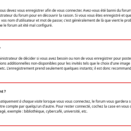
us devez vous enregistrer afin de vous connecter. Avez-vous été banni du forum (u
trateur du forum pour en découvrir la raison. Si vous vous êtes enregistré et qu
ez vos nom d'utilisateur et mot de passe; c'est généralement de là que vient le pro
ue le forum ait été mal configuré.
?
ministrateur de décider si vous avez besoin ou non de vous enregistrer pour post
ns additionnelles non-disponibles pour les invités tels que le choix d'une image 
s, etc. L'enregistrement prend seulement quelques instants; il est donc recommandé
nt ?
atiquement à chaque visite
lorsque vous vous connectez, le forum vous gardera s
votre compte par quelqu'un d'autre. Pour rester connecté, cochez la case en vous
gé, exemple : bibliothèque, cybercafé, université, etc.