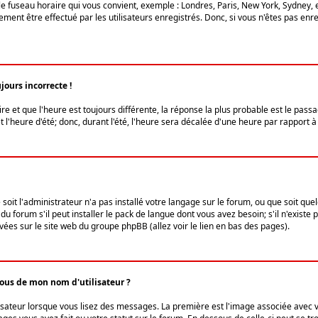
le fuseau horaire qui vous convient, exemple : Londres, Paris, New York, Sydney, 
ent être effectué par les utilisateurs enregistrés. Donc, si vous n'êtes pas enregi
jours incorrecte !
ire et que l'heure est toujours différente, la réponse la plus probable est le pass
l'heure d'été; donc, durant l'été, l'heure sera décalée d'une heure par rapport à 
 soit l'administrateur n'a pas installé votre langage sur le forum, ou que soit qu
 forum s'il peut installer le pack de langue dont vous avez besoin; s'il n'existe 
vées sur le site web du groupe phpBB (allez voir le lien en bas des pages).
us de mon nom d'utilisateur ?
lisateur lorsque vous lisez des messages. La première est l'image associée avec