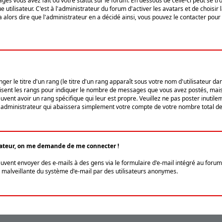
ges vous avez fait ou votre statut sur le forum. En dessous de celle-ci peut se
tilisateur. C'est à l'administrateur du forum d'activer les avatars et de choisir 
ra alors dire que l'administrateur en a décidé ainsi, vous pouvez le contacter po
r le titre d'un rang (le titre d'un rang apparaît sous votre nom d'utilisateur dans
ilisent les rangs pour indiquer le nombre de messages que vous avez postés, mais a
ent avoir un rang spécifique qui leur est propre. Veuillez ne pas poster inutilem
administrateur qui abaissera simplement votre compte de votre nombre total d
lisateur, on me demande de me connecter !
euvent envoyer des e-mails à des gens via le formulaire d'e-mail intégré au forum 
tion malveillante du système d'e-mail par des utilisateurs anonymes.