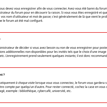
us devez vous enregistrer afin de vous connecter. Avez-vous été banni du forum (u
trateur du forum pour en découvrir la raison. Si vous vous êtes enregistré et qu
ez vos nom d'utilisateur et mot de passe; c'est généralement de là que vient le pro
ue le forum ait été mal configuré.
?
ministrateur de décider si vous avez besoin ou non de vous enregistrer pour post
ns additionnelles non-disponibles pour les invités tels que le choix d'une image 
s, etc. L'enregistrement prend seulement quelques instants; il est donc recommandé
nt ?
atiquement à chaque visite
lorsque vous vous connectez, le forum vous gardera s
votre compte par quelqu'un d'autre. Pour rester connecté, cochez la case en vous
gé, exemple : bibliothèque, cybercafé, université, etc.