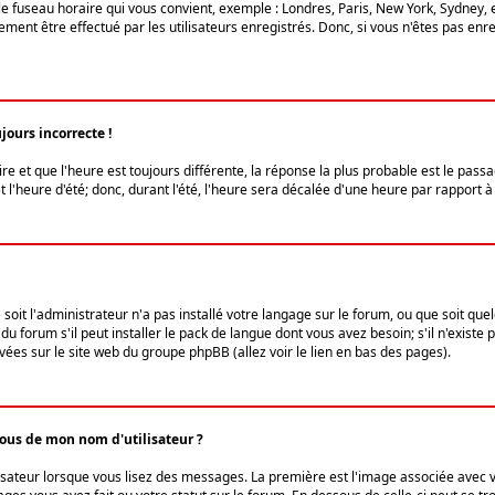
le fuseau horaire qui vous convient, exemple : Londres, Paris, New York, Sydney, 
ent être effectué par les utilisateurs enregistrés. Donc, si vous n'êtes pas enregi
jours incorrecte !
ire et que l'heure est toujours différente, la réponse la plus probable est le pass
l'heure d'été; donc, durant l'été, l'heure sera décalée d'une heure par rapport à 
 soit l'administrateur n'a pas installé votre langage sur le forum, ou que soit qu
 forum s'il peut installer le pack de langue dont vous avez besoin; s'il n'existe 
vées sur le site web du groupe phpBB (allez voir le lien en bas des pages).
us de mon nom d'utilisateur ?
lisateur lorsque vous lisez des messages. La première est l'image associée avec