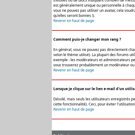
d'étoiles ou de blocs indiquant combien de messa
est généralement unique ou personnelle à chaque u
vous ne pouvez pas utiliser un avatar, cela voud
qu'elles seront bonnes !).
Revenir en haut de page
Comment puis-je changer mon rang ?
En général, vous ne pouvez pas directement change
selon le thème utilisé). La plupart des forums ut
exemple : les modérateurs et administrateurs peuv
vous trouverez probablement un modérateur ou 
Revenir en haut de page
Lorsque je clique sur le lien e-mail d'un uti
Désolé, mais seuls les utilisateurs enregistrés p
cette fonctionnalité). Ceci, pour éviter l'utilisa
Revenir en haut de page