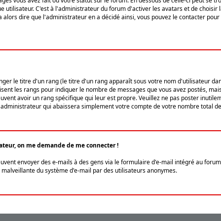
ges vous avez fait ou votre statut sur le forum. En dessous de celle-ci peut se
tilisateur. C'est à l'administrateur du forum d'activer les avatars et de choisir 
ra alors dire que l'administrateur en a décidé ainsi, vous pouvez le contacter po
r le titre d'un rang (le titre d'un rang apparaît sous votre nom d'utilisateur dans
ilisent les rangs pour indiquer le nombre de messages que vous avez postés, mais a
ent avoir un rang spécifique qui leur est propre. Veuillez ne pas poster inutilem
administrateur qui abaissera simplement votre compte de votre nombre total d
lisateur, on me demande de me connecter !
euvent envoyer des e-mails à des gens via le formulaire d'e-mail intégré au forum 
tion malveillante du système d'e-mail par des utilisateurs anonymes.