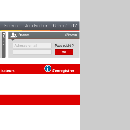
Freezone
Jeux Freebox
Ce soir à la TV
Freezone
S'inscrire
Pass oublié ?
lisateurs
S'enregistrer