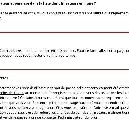
eur apparaisse dans la liste des utilisateurs en ligne ?
er sa présence en ligne
; si vous choisissez
Oui
, vous n'apparaîtrez qu'uniquemen
e.
re retrouvé, il peut par contre être réinitialisé. Pour ce faire, allez sur la page 
iez pouvoir vous reconnecter en un rien de temps.
ter !
tement vos nom d'utilisateur et mot de passe. S'ils ont correctement été entrés, 
 moins de 13 ans
au moment de l'enregistrement, alors vous devrez suivre les instr
'être activé ? Certains forums requièrent que tous les nouveaux enregistrements 
. Lorsque vous vous êtes enregistré, un message aurait dû vous apprendre si l'act
vent; si vous ne l'avez pas reçu, alors êtes-vous bien sûr que l'adresse e-mail que 
vation est utilisée, c'est de réduire les chances de voir des utilisateurs malinte
t valide, essayez alors de contacter l'administrateur du forum.