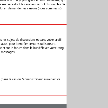
 trouver une image plus grande nommée avatar, qui
la manière dont les avatars seront disponibles. Si
ur lui en demander les raisons (nous sommes sûr
 les sujets de discussions et dans votre profil
ussi pour identifier certains utilisateurs,
ent sur le forum dans le but d'élever votre rang;
e messages.
(dans le cas où l'administrateur aurait activé