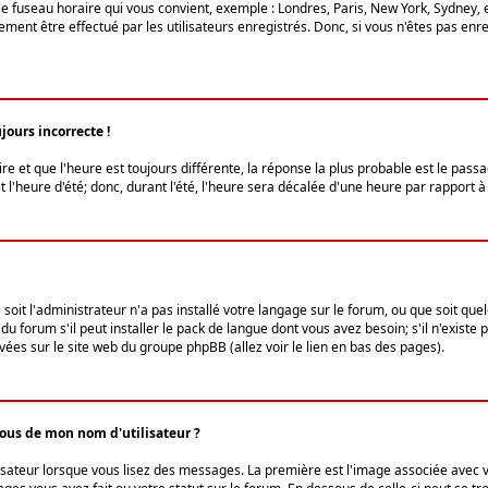
le fuseau horaire qui vous convient, exemple : Londres, Paris, New York, Sydney, 
ent être effectué par les utilisateurs enregistrés. Donc, si vous n'êtes pas enregi
jours incorrecte !
ire et que l'heure est toujours différente, la réponse la plus probable est le pass
l'heure d'été; donc, durant l'été, l'heure sera décalée d'une heure par rapport à 
 soit l'administrateur n'a pas installé votre langage sur le forum, ou que soit qu
 forum s'il peut installer le pack de langue dont vous avez besoin; s'il n'existe 
vées sur le site web du groupe phpBB (allez voir le lien en bas des pages).
us de mon nom d'utilisateur ?
lisateur lorsque vous lisez des messages. La première est l'image associée avec