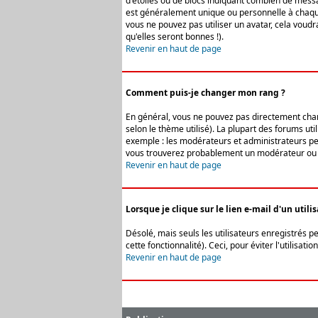
d'étoiles ou de blocs indiquant combien de messa
est généralement unique ou personnelle à chaque u
vous ne pouvez pas utiliser un avatar, cela voud
qu'elles seront bonnes !).
Revenir en haut de page
Comment puis-je changer mon rang ?
En général, vous ne pouvez pas directement change
selon le thème utilisé). La plupart des forums ut
exemple : les modérateurs et administrateurs peuv
vous trouverez probablement un modérateur ou 
Revenir en haut de page
Lorsque je clique sur le lien e-mail d'un uti
Désolé, mais seuls les utilisateurs enregistrés p
cette fonctionnalité). Ceci, pour éviter l'utilisa
Revenir en haut de page