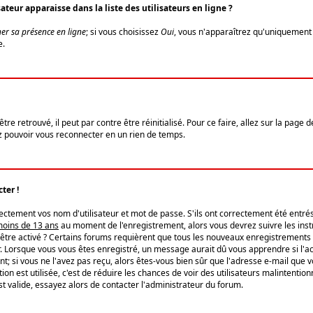
eur apparaisse dans la liste des utilisateurs en ligne ?
er sa présence en ligne
; si vous choisissez
Oui
, vous n'apparaîtrez qu'uniquemen
e.
re retrouvé, il peut par contre être réinitialisé. Pour ce faire, allez sur la page 
iez pouvoir vous reconnecter en un rien de temps.
ter !
tement vos nom d'utilisateur et mot de passe. S'ils ont correctement été entrés, 
 moins de 13 ans
au moment de l'enregistrement, alors vous devrez suivre les instr
'être activé ? Certains forums requièrent que tous les nouveaux enregistrements 
. Lorsque vous vous êtes enregistré, un message aurait dû vous apprendre si l'act
vent; si vous ne l'avez pas reçu, alors êtes-vous bien sûr que l'adresse e-mail que 
vation est utilisée, c'est de réduire les chances de voir des utilisateurs malinte
t valide, essayez alors de contacter l'administrateur du forum.