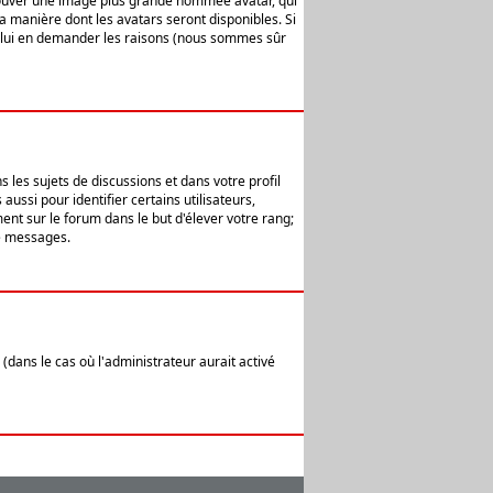
 trouver une image plus grande nommée avatar, qui
la manière dont les avatars seront disponibles. Si
ur lui en demander les raisons (nous sommes sûr
 les sujets de discussions et dans votre profil
ussi pour identifier certains utilisateurs,
ent sur le forum dans le but d'élever votre rang;
e messages.
(dans le cas où l'administrateur aurait activé