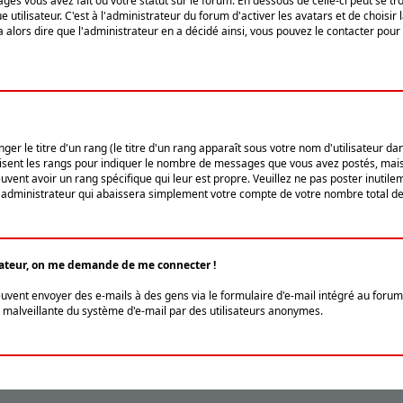
ges vous avez fait ou votre statut sur le forum. En dessous de celle-ci peut se
tilisateur. C'est à l'administrateur du forum d'activer les avatars et de choisir 
ra alors dire que l'administrateur en a décidé ainsi, vous pouvez le contacter po
r le titre d'un rang (le titre d'un rang apparaît sous votre nom d'utilisateur dans
ilisent les rangs pour indiquer le nombre de messages que vous avez postés, mais a
ent avoir un rang spécifique qui leur est propre. Veuillez ne pas poster inutilem
administrateur qui abaissera simplement votre compte de votre nombre total d
lisateur, on me demande de me connecter !
euvent envoyer des e-mails à des gens via le formulaire d'e-mail intégré au forum 
tion malveillante du système d'e-mail par des utilisateurs anonymes.