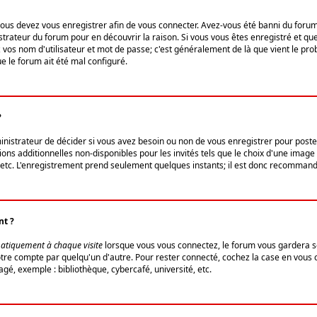
us devez vous enregistrer afin de vous connecter. Avez-vous été banni du forum (u
trateur du forum pour en découvrir la raison. Si vous vous êtes enregistré et qu
ez vos nom d'utilisateur et mot de passe; c'est généralement de là que vient le pro
ue le forum ait été mal configuré.
?
ministrateur de décider si vous avez besoin ou non de vous enregistrer pour post
ns additionnelles non-disponibles pour les invités tels que le choix d'une image 
s, etc. L'enregistrement prend seulement quelques instants; il est donc recommandé
nt ?
atiquement à chaque visite
lorsque vous vous connectez, le forum vous gardera s
votre compte par quelqu'un d'autre. Pour rester connecté, cochez la case en vous
gé, exemple : bibliothèque, cybercafé, université, etc.