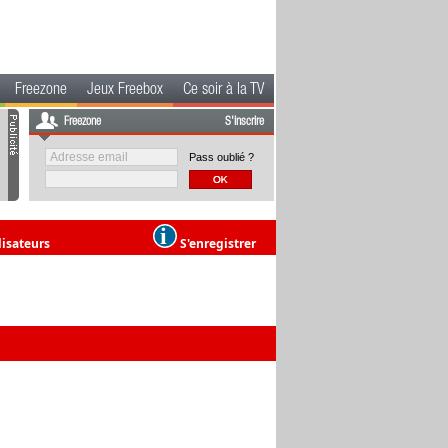
Freezone
Jeux Freebox
Ce soir à la TV
Freezone
S'inscrire
Pass oublié ?
lisateurs
S'enregistrer