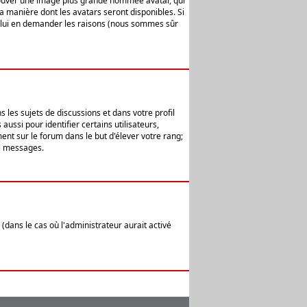
 trouver une image plus grande nommée avatar, qui
la manière dont les avatars seront disponibles. Si
ur lui en demander les raisons (nous sommes sûr
 les sujets de discussions et dans votre profil
ussi pour identifier certains utilisateurs,
ent sur le forum dans le but d'élever votre rang;
e messages.
(dans le cas où l'administrateur aurait activé