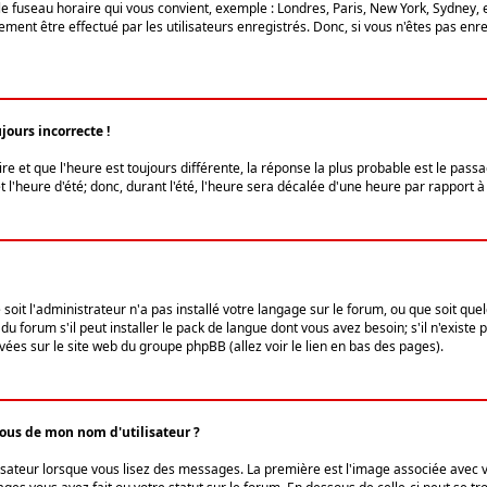
le fuseau horaire qui vous convient, exemple : Londres, Paris, New York, Sydney, 
ent être effectué par les utilisateurs enregistrés. Donc, si vous n'êtes pas enregi
jours incorrecte !
ire et que l'heure est toujours différente, la réponse la plus probable est le pass
l'heure d'été; donc, durant l'été, l'heure sera décalée d'une heure par rapport à 
 soit l'administrateur n'a pas installé votre langage sur le forum, ou que soit qu
 forum s'il peut installer le pack de langue dont vous avez besoin; s'il n'existe 
vées sur le site web du groupe phpBB (allez voir le lien en bas des pages).
us de mon nom d'utilisateur ?
lisateur lorsque vous lisez des messages. La première est l'image associée avec