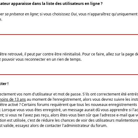
eur apparaisse dans la liste des utilisateurs en ligne ?
er sa présence en ligne
; si vous choisissez
Oui
, vous n'apparaîtrez qu'uniquemen
e.
re retrouvé, il peut par contre être réinitialisé. Pour ce faire, allez sur la page 
iez pouvoir vous reconnecter en un rien de temps.
ter !
tement vos nom d'utilisateur et mot de passe. S'ils ont correctement été entrés, 
 moins de 13 ans
au moment de l'enregistrement, alors vous devrez suivre les instr
'être activé ? Certains forums requièrent que tous les nouveaux enregistrements 
. Lorsque vous vous êtes enregistré, un message aurait dû vous apprendre si l'act
vent; si vous ne l'avez pas reçu, alors êtes-vous bien sûr que l'adresse e-mail que 
vation est utilisée, c'est de réduire les chances de voir des utilisateurs malinte
t valide, essayez alors de contacter l'administrateur du forum.