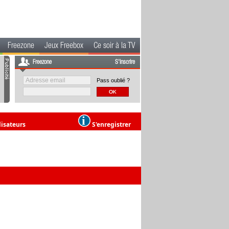
Freezone
Jeux Freebox
Ce soir à la TV
Freezone
S'inscrire
Pass oublié ?
lisateurs
S'enregistrer