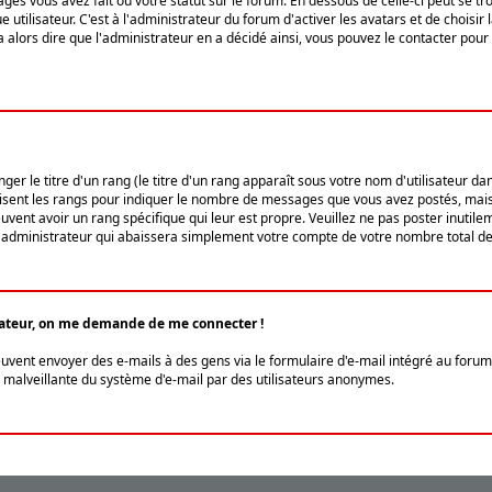
ges vous avez fait ou votre statut sur le forum. En dessous de celle-ci peut se
tilisateur. C'est à l'administrateur du forum d'activer les avatars et de choisir 
ra alors dire que l'administrateur en a décidé ainsi, vous pouvez le contacter po
r le titre d'un rang (le titre d'un rang apparaît sous votre nom d'utilisateur dans
ilisent les rangs pour indiquer le nombre de messages que vous avez postés, mais a
ent avoir un rang spécifique qui leur est propre. Veuillez ne pas poster inutilem
administrateur qui abaissera simplement votre compte de votre nombre total d
lisateur, on me demande de me connecter !
euvent envoyer des e-mails à des gens via le formulaire d'e-mail intégré au forum 
tion malveillante du système d'e-mail par des utilisateurs anonymes.