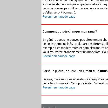
d'étoiles ou de blocs indiquant combien de messa
est généralement unique ou personnelle à chaque u
vous ne pouvez pas utiliser un avatar, cela voud
qu'elles seront bonnes !).
Revenir en haut de page
Comment puis-je changer mon rang ?
En général, vous ne pouvez pas directement change
selon le thème utilisé). La plupart des forums ut
exemple : les modérateurs et administrateurs peuv
vous trouverez probablement un modérateur ou 
Revenir en haut de page
Lorsque je clique sur le lien e-mail d'un uti
Désolé, mais seuls les utilisateurs enregistrés p
cette fonctionnalité). Ceci, pour éviter l'utilisa
Revenir en haut de page