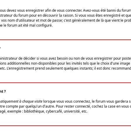
us devez vous enregistrer afin de vous connecter. Avez-vous été banni du forum (u
trateur du forum pour en découvrir la raison. Si vous vous êtes enregistré et qu
ez vos nom d'utilisateur et mot de passe; c'est généralement de là que vient le pro
ue le forum ait été mal configuré.
?
ministrateur de décider si vous avez besoin ou non de vous enregistrer pour post
ns additionnelles non-disponibles pour les invités tels que le choix d'une image 
s, etc. L'enregistrement prend seulement quelques instants; il est donc recommandé
nt ?
atiquement à chaque visite
lorsque vous vous connectez, le forum vous gardera s
votre compte par quelqu'un d'autre. Pour rester connecté, cochez la case en vous
gé, exemple : bibliothèque, cybercafé, université, etc.