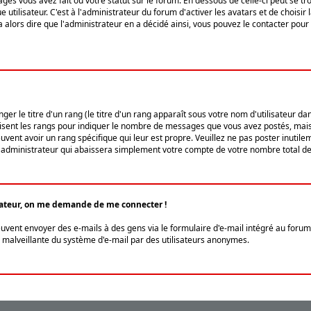
ges vous avez fait ou votre statut sur le forum. En dessous de celle-ci peut se
tilisateur. C'est à l'administrateur du forum d'activer les avatars et de choisir 
ra alors dire que l'administrateur en a décidé ainsi, vous pouvez le contacter po
r le titre d'un rang (le titre d'un rang apparaît sous votre nom d'utilisateur dans
ilisent les rangs pour indiquer le nombre de messages que vous avez postés, mais a
ent avoir un rang spécifique qui leur est propre. Veuillez ne pas poster inutilem
administrateur qui abaissera simplement votre compte de votre nombre total d
lisateur, on me demande de me connecter !
euvent envoyer des e-mails à des gens via le formulaire d'e-mail intégré au forum 
tion malveillante du système d'e-mail par des utilisateurs anonymes.