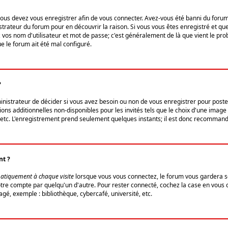
us devez vous enregistrer afin de vous connecter. Avez-vous été banni du forum (u
trateur du forum pour en découvrir la raison. Si vous vous êtes enregistré et qu
ez vos nom d'utilisateur et mot de passe; c'est généralement de là que vient le pro
ue le forum ait été mal configuré.
?
ministrateur de décider si vous avez besoin ou non de vous enregistrer pour post
ns additionnelles non-disponibles pour les invités tels que le choix d'une image 
s, etc. L'enregistrement prend seulement quelques instants; il est donc recommandé
nt ?
atiquement à chaque visite
lorsque vous vous connectez, le forum vous gardera s
votre compte par quelqu'un d'autre. Pour rester connecté, cochez la case en vous
gé, exemple : bibliothèque, cybercafé, université, etc.