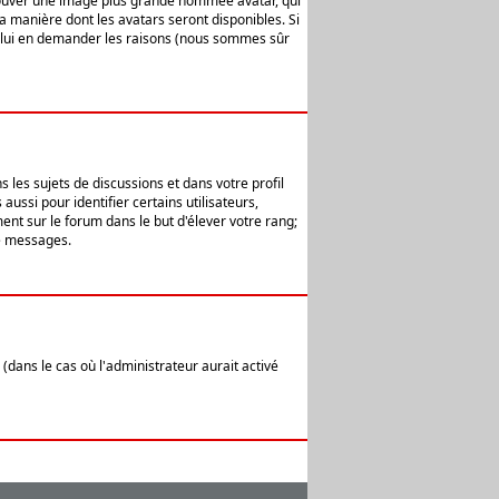
 trouver une image plus grande nommée avatar, qui
la manière dont les avatars seront disponibles. Si
ur lui en demander les raisons (nous sommes sûr
 les sujets de discussions et dans votre profil
ussi pour identifier certains utilisateurs,
ent sur le forum dans le but d'élever votre rang;
e messages.
(dans le cas où l'administrateur aurait activé