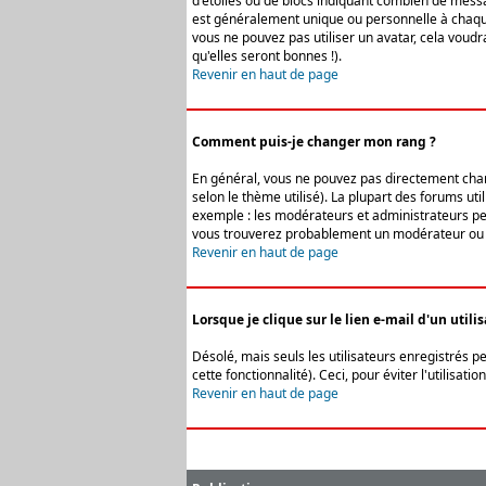
d'étoiles ou de blocs indiquant combien de messa
est généralement unique ou personnelle à chaque u
vous ne pouvez pas utiliser un avatar, cela voud
qu'elles seront bonnes !).
Revenir en haut de page
Comment puis-je changer mon rang ?
En général, vous ne pouvez pas directement change
selon le thème utilisé). La plupart des forums ut
exemple : les modérateurs et administrateurs peuv
vous trouverez probablement un modérateur ou 
Revenir en haut de page
Lorsque je clique sur le lien e-mail d'un uti
Désolé, mais seuls les utilisateurs enregistrés p
cette fonctionnalité). Ceci, pour éviter l'utilisa
Revenir en haut de page