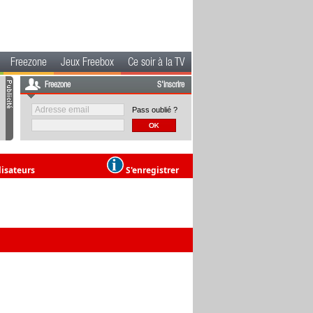
Freezone
Jeux Freebox
Ce soir à la TV
Freezone
S'inscrire
Pass oublié ?
lisateurs
S'enregistrer