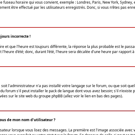
le fuseau horaire qui vous convient, exemple : Londres, Paris, New York, Sydney, 
ent être effectué par les utilisateurs enregistrés. Donc, si vous n'êtes pas enregi
jours incorrecte !
ire et que l'heure est toujours différente, la réponse la plus probable est le pass
l'heure d'été; donc, durant l'été, l'heure sera décalée d'une heure par rapport à 
 soit l'administrateur n'a pas installé votre langage sur le forum, ou que soit qu
 forum s'il peut installer le pack de langue dont vous avez besoin; s'il n'existe 
vées sur le site web du groupe phpBB (allez voir le lien en bas des pages).
us de mon nom d'utilisateur ?
lisateur lorsque vous lisez des messages. La première est l'image associée avec