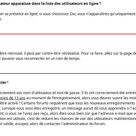
eur apparaisse dans la liste des utilisateurs en ligne ?
er sa présence en ligne
; si vous choisissez
Oui
, vous n'apparaîtrez qu'uniquemen
e.
re retrouvé, il peut par contre être réinitialisé. Pour ce faire, allez sur la page 
iez pouvoir vous reconnecter en un rien de temps.
ter !
tement vos nom d'utilisateur et mot de passe. S'ils ont correctement été entrés, 
 moins de 13 ans
au moment de l'enregistrement, alors vous devrez suivre les instr
'être activé ? Certains forums requièrent que tous les nouveaux enregistrements 
. Lorsque vous vous êtes enregistré, un message aurait dû vous apprendre si l'act
vent; si vous ne l'avez pas reçu, alors êtes-vous bien sûr que l'adresse e-mail que 
vation est utilisée, c'est de réduire les chances de voir des utilisateurs malinte
t valide, essayez alors de contacter l'administrateur du forum.