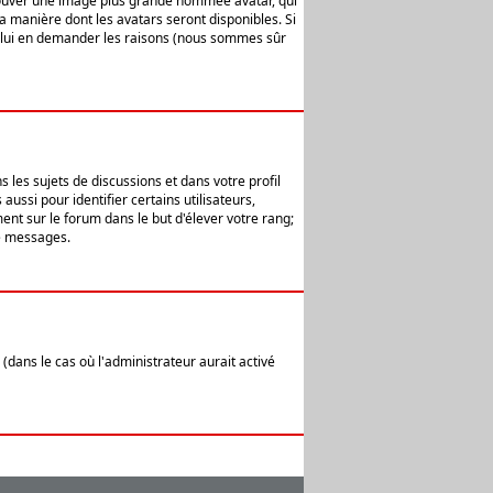
 trouver une image plus grande nommée avatar, qui
la manière dont les avatars seront disponibles. Si
ur lui en demander les raisons (nous sommes sûr
 les sujets de discussions et dans votre profil
ussi pour identifier certains utilisateurs,
ent sur le forum dans le but d'élever votre rang;
e messages.
(dans le cas où l'administrateur aurait activé