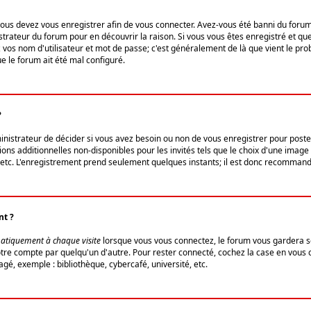
us devez vous enregistrer afin de vous connecter. Avez-vous été banni du forum (u
trateur du forum pour en découvrir la raison. Si vous vous êtes enregistré et qu
ez vos nom d'utilisateur et mot de passe; c'est généralement de là que vient le pro
ue le forum ait été mal configuré.
?
ministrateur de décider si vous avez besoin ou non de vous enregistrer pour post
ns additionnelles non-disponibles pour les invités tels que le choix d'une image 
s, etc. L'enregistrement prend seulement quelques instants; il est donc recommandé
nt ?
atiquement à chaque visite
lorsque vous vous connectez, le forum vous gardera s
votre compte par quelqu'un d'autre. Pour rester connecté, cochez la case en vous
gé, exemple : bibliothèque, cybercafé, université, etc.