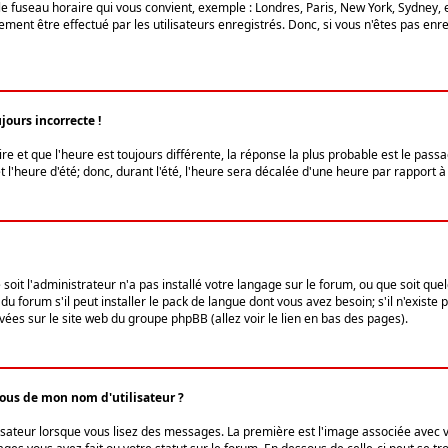
le fuseau horaire qui vous convient, exemple : Londres, Paris, New York, Sydney, 
ent être effectué par les utilisateurs enregistrés. Donc, si vous n'êtes pas enregi
jours incorrecte !
ire et que l'heure est toujours différente, la réponse la plus probable est le pass
l'heure d'été; donc, durant l'été, l'heure sera décalée d'une heure par rapport à 
 soit l'administrateur n'a pas installé votre langage sur le forum, ou que soit qu
 forum s'il peut installer le pack de langue dont vous avez besoin; s'il n'existe 
vées sur le site web du groupe phpBB (allez voir le lien en bas des pages).
us de mon nom d'utilisateur ?
lisateur lorsque vous lisez des messages. La première est l'image associée avec