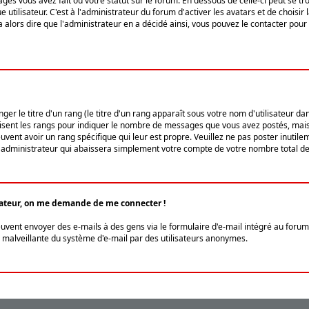
ges vous avez fait ou votre statut sur le forum. En dessous de celle-ci peut se
tilisateur. C'est à l'administrateur du forum d'activer les avatars et de choisir 
ra alors dire que l'administrateur en a décidé ainsi, vous pouvez le contacter po
r le titre d'un rang (le titre d'un rang apparaît sous votre nom d'utilisateur dans
ilisent les rangs pour indiquer le nombre de messages que vous avez postés, mais a
ent avoir un rang spécifique qui leur est propre. Veuillez ne pas poster inutilem
administrateur qui abaissera simplement votre compte de votre nombre total d
lisateur, on me demande de me connecter !
euvent envoyer des e-mails à des gens via le formulaire d'e-mail intégré au forum 
tion malveillante du système d'e-mail par des utilisateurs anonymes.