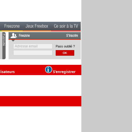
Freezone
Jeux Freebox
Ce soir à la TV
Freezone
S'inscrire
Pass oublié ?
lisateurs
S'enregistrer