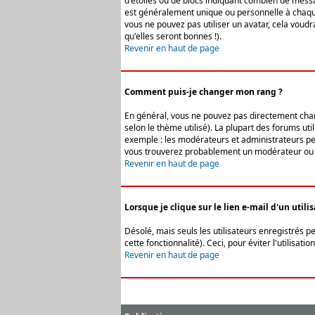
d'étoiles ou de blocs indiquant combien de messa
est généralement unique ou personnelle à chaque u
vous ne pouvez pas utiliser un avatar, cela voud
qu'elles seront bonnes !).
Revenir en haut de page
Comment puis-je changer mon rang ?
En général, vous ne pouvez pas directement change
selon le thème utilisé). La plupart des forums ut
exemple : les modérateurs et administrateurs peuv
vous trouverez probablement un modérateur ou 
Revenir en haut de page
Lorsque je clique sur le lien e-mail d'un uti
Désolé, mais seuls les utilisateurs enregistrés p
cette fonctionnalité). Ceci, pour éviter l'utilisa
Revenir en haut de page