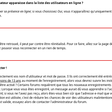
eur apparaisse dans la liste des utilisateurs en ligne ?
er sa présence en ligne
; si vous choisissez
Oui
, vous n'apparaîtrez qu'uniquemen
e.
re retrouvé, il peut par contre être réinitialisé. Pour ce faire, allez sur la page 
iez pouvoir vous reconnecter en un rien de temps.
ter !
tement vos nom d'utilisateur et mot de passe. S'ils ont correctement été entrés, 
 moins de 13 ans
au moment de l'enregistrement, alors vous devrez suivre les instr
'être activé ? Certains forums requièrent que tous les nouveaux enregistrements 
. Lorsque vous vous êtes enregistré, un message aurait dû vous apprendre si l'act
vent; si vous ne l'avez pas reçu, alors êtes-vous bien sûr que l'adresse e-mail que 
vation est utilisée, c'est de réduire les chances de voir des utilisateurs malinte
t valide, essayez alors de contacter l'administrateur du forum.