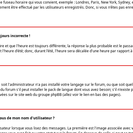
le fuseau horaire qui vous convient, exemple : Londres, Paris, New York, Sydney, 
ent être effectué par les utilisateurs enregistrés. Donc, si vous n'êtes pas enregi
jours incorrecte !
ire et que l'heure est toujours différente, la réponse la plus probable est le pass
l'heure d'été; donc, durant l'été, l'heure sera décalée d'une heure par rapport à 
 soit l'administrateur n'a pas installé votre langage sur le forum, ou que soit qu
 forum s'il peut installer le pack de langue dont vous avez besoin; s'il n'existe 
vées sur le site web du groupe phpBB (allez voir le lien en bas des pages).
us de mon nom d'utilisateur ?
lisateur lorsque vous lisez des messages. La première est l'image associée avec