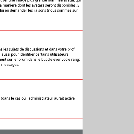
 trouver une image plus grande nommée avatar, qui
la manière dont les avatars seront disponibles. Si
ur lui en demander les raisons (nous sommes sûr
 les sujets de discussions et dans votre profil
ussi pour identifier certains utilisateurs,
ent sur le forum dans le but d'élever votre rang;
e messages.
(dans le cas où l'administrateur aurait activé