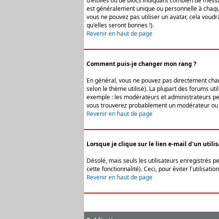
d'étoiles ou de blocs indiquant combien de messa
est généralement unique ou personnelle à chaque u
vous ne pouvez pas utiliser un avatar, cela voud
qu'elles seront bonnes !).
Revenir en haut de page
Comment puis-je changer mon rang ?
En général, vous ne pouvez pas directement change
selon le thème utilisé). La plupart des forums ut
exemple : les modérateurs et administrateurs peuv
vous trouverez probablement un modérateur ou 
Revenir en haut de page
Lorsque je clique sur le lien e-mail d'un uti
Désolé, mais seuls les utilisateurs enregistrés p
cette fonctionnalité). Ceci, pour éviter l'utilisa
Revenir en haut de page