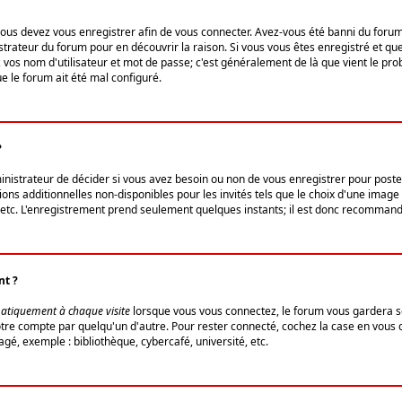
us devez vous enregistrer afin de vous connecter. Avez-vous été banni du forum (u
trateur du forum pour en découvrir la raison. Si vous vous êtes enregistré et qu
ez vos nom d'utilisateur et mot de passe; c'est généralement de là que vient le pro
ue le forum ait été mal configuré.
?
ministrateur de décider si vous avez besoin ou non de vous enregistrer pour post
ns additionnelles non-disponibles pour les invités tels que le choix d'une image 
s, etc. L'enregistrement prend seulement quelques instants; il est donc recommandé
nt ?
atiquement à chaque visite
lorsque vous vous connectez, le forum vous gardera s
votre compte par quelqu'un d'autre. Pour rester connecté, cochez la case en vous
gé, exemple : bibliothèque, cybercafé, université, etc.