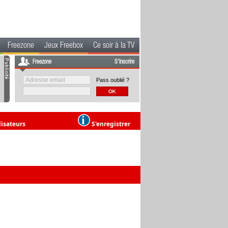
Freezone
Jeux Freebox
Ce soir à la TV
Freezone
S'inscrire
Pass oublié ?
lisateurs
S'enregistrer