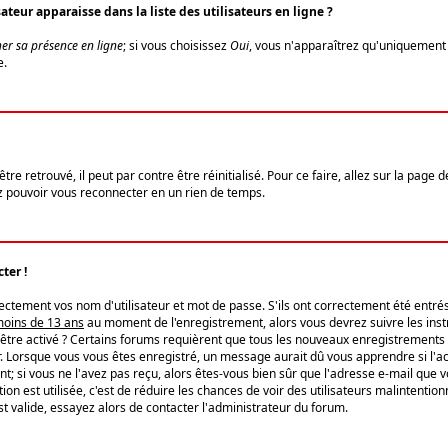
eur apparaisse dans la liste des utilisateurs en ligne ?
er sa présence en ligne
; si vous choisissez
Oui
, vous n'apparaîtrez qu'uniquemen
e.
re retrouvé, il peut par contre être réinitialisé. Pour ce faire, allez sur la page 
iez pouvoir vous reconnecter en un rien de temps.
ter !
tement vos nom d'utilisateur et mot de passe. S'ils ont correctement été entrés, 
 moins de 13 ans
au moment de l'enregistrement, alors vous devrez suivre les instr
'être activé ? Certains forums requièrent que tous les nouveaux enregistrements 
. Lorsque vous vous êtes enregistré, un message aurait dû vous apprendre si l'act
vent; si vous ne l'avez pas reçu, alors êtes-vous bien sûr que l'adresse e-mail que 
vation est utilisée, c'est de réduire les chances de voir des utilisateurs malinte
t valide, essayez alors de contacter l'administrateur du forum.