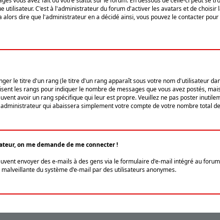
ges vous avez fait ou votre statut sur le forum. En dessous de celle-ci peut se
tilisateur. C'est à l'administrateur du forum d'activer les avatars et de choisir 
ra alors dire que l'administrateur en a décidé ainsi, vous pouvez le contacter po
r le titre d'un rang (le titre d'un rang apparaît sous votre nom d'utilisateur dans
ilisent les rangs pour indiquer le nombre de messages que vous avez postés, mais a
ent avoir un rang spécifique qui leur est propre. Veuillez ne pas poster inutilem
administrateur qui abaissera simplement votre compte de votre nombre total d
lisateur, on me demande de me connecter !
euvent envoyer des e-mails à des gens via le formulaire d'e-mail intégré au forum 
tion malveillante du système d'e-mail par des utilisateurs anonymes.