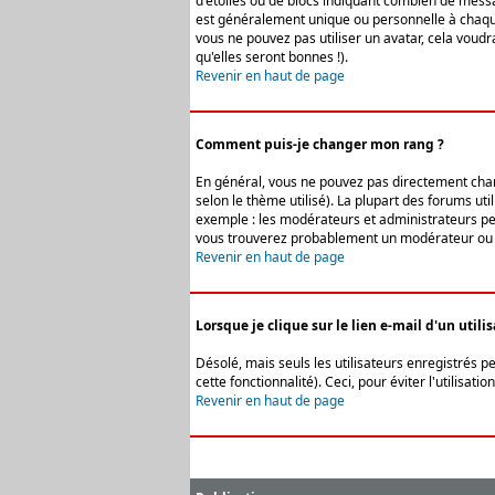
d'étoiles ou de blocs indiquant combien de messa
est généralement unique ou personnelle à chaque u
vous ne pouvez pas utiliser un avatar, cela voud
qu'elles seront bonnes !).
Revenir en haut de page
Comment puis-je changer mon rang ?
En général, vous ne pouvez pas directement change
selon le thème utilisé). La plupart des forums ut
exemple : les modérateurs et administrateurs peuv
vous trouverez probablement un modérateur ou 
Revenir en haut de page
Lorsque je clique sur le lien e-mail d'un uti
Désolé, mais seuls les utilisateurs enregistrés p
cette fonctionnalité). Ceci, pour éviter l'utilisa
Revenir en haut de page