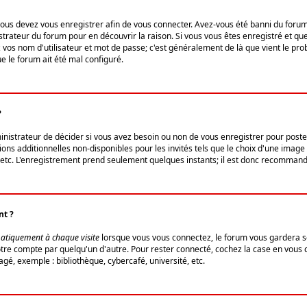
us devez vous enregistrer afin de vous connecter. Avez-vous été banni du forum (u
trateur du forum pour en découvrir la raison. Si vous vous êtes enregistré et qu
ez vos nom d'utilisateur et mot de passe; c'est généralement de là que vient le pro
ue le forum ait été mal configuré.
?
ministrateur de décider si vous avez besoin ou non de vous enregistrer pour post
ns additionnelles non-disponibles pour les invités tels que le choix d'une image 
s, etc. L'enregistrement prend seulement quelques instants; il est donc recommandé
nt ?
atiquement à chaque visite
lorsque vous vous connectez, le forum vous gardera s
votre compte par quelqu'un d'autre. Pour rester connecté, cochez la case en vous
gé, exemple : bibliothèque, cybercafé, université, etc.