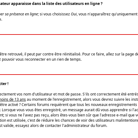
eur apparaisse dans la liste des utilisateurs en ligne ?
er sa présence en ligne
; si vous choisissez
Oui
, vous n'apparaîtrez qu'uniquemen
e.
re retrouvé, il peut par contre être réinitialisé. Pour ce faire, allez sur la page 
iez pouvoir vous reconnecter en un rien de temps.
ter !
tement vos nom d'utilisateur et mot de passe. S'ils ont correctement été entrés, 
 moins de 13 ans
au moment de l'enregistrement, alors vous devrez suivre les instr
'être activé ? Certains forums requièrent que tous les nouveaux enregistrements 
. Lorsque vous vous êtes enregistré, un message aurait dû vous apprendre si l'act
vent; si vous ne l'avez pas reçu, alors êtes-vous bien sûr que l'adresse e-mail que 
vation est utilisée, c'est de réduire les chances de voir des utilisateurs malinte
t valide, essayez alors de contacter l'administrateur du forum.