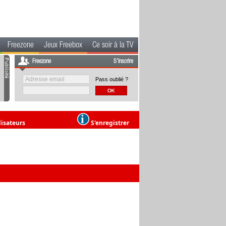
Freezone
Jeux Freebox
Ce soir à la TV
Freezone
S'inscrire
Pass oublié ?
lisateurs
S'enregistrer