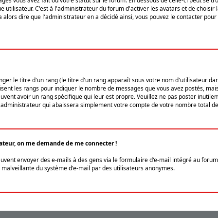
ges vous avez fait ou votre statut sur le forum. En dessous de celle-ci peut se
tilisateur. C'est à l'administrateur du forum d'activer les avatars et de choisir 
ra alors dire que l'administrateur en a décidé ainsi, vous pouvez le contacter po
r le titre d'un rang (le titre d'un rang apparaît sous votre nom d'utilisateur dans
ilisent les rangs pour indiquer le nombre de messages que vous avez postés, mais a
ent avoir un rang spécifique qui leur est propre. Veuillez ne pas poster inutilem
administrateur qui abaissera simplement votre compte de votre nombre total d
lisateur, on me demande de me connecter !
euvent envoyer des e-mails à des gens via le formulaire d'e-mail intégré au forum 
tion malveillante du système d'e-mail par des utilisateurs anonymes.