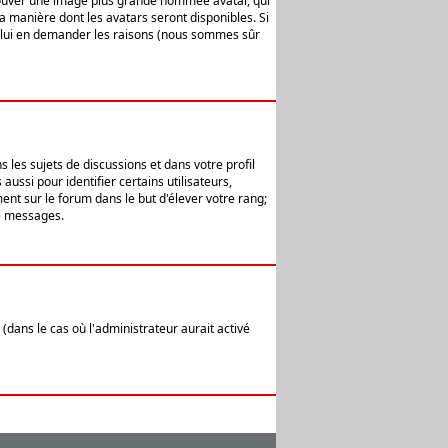
 trouver une image plus grande nommée avatar, qui
la manière dont les avatars seront disponibles. Si
ur lui en demander les raisons (nous sommes sûr
 les sujets de discussions et dans votre profil
ussi pour identifier certains utilisateurs,
ent sur le forum dans le but d'élever votre rang;
e messages.
(dans le cas où l'administrateur aurait activé