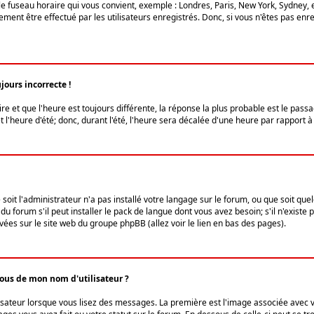
le fuseau horaire qui vous convient, exemple : Londres, Paris, New York, Sydney, 
ent être effectué par les utilisateurs enregistrés. Donc, si vous n'êtes pas enregi
jours incorrecte !
ire et que l'heure est toujours différente, la réponse la plus probable est le pass
l'heure d'été; donc, durant l'été, l'heure sera décalée d'une heure par rapport à 
 soit l'administrateur n'a pas installé votre langage sur le forum, ou que soit qu
 forum s'il peut installer le pack de langue dont vous avez besoin; s'il n'existe 
vées sur le site web du groupe phpBB (allez voir le lien en bas des pages).
us de mon nom d'utilisateur ?
lisateur lorsque vous lisez des messages. La première est l'image associée avec