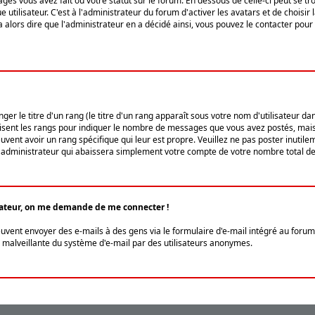
ges vous avez fait ou votre statut sur le forum. En dessous de celle-ci peut se
tilisateur. C'est à l'administrateur du forum d'activer les avatars et de choisir 
ra alors dire que l'administrateur en a décidé ainsi, vous pouvez le contacter po
r le titre d'un rang (le titre d'un rang apparaît sous votre nom d'utilisateur dans
ilisent les rangs pour indiquer le nombre de messages que vous avez postés, mais a
ent avoir un rang spécifique qui leur est propre. Veuillez ne pas poster inutilem
administrateur qui abaissera simplement votre compte de votre nombre total d
lisateur, on me demande de me connecter !
euvent envoyer des e-mails à des gens via le formulaire d'e-mail intégré au forum 
tion malveillante du système d'e-mail par des utilisateurs anonymes.