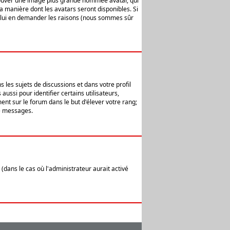
 trouver une image plus grande nommée avatar, qui
la manière dont les avatars seront disponibles. Si
ur lui en demander les raisons (nous sommes sûr
 les sujets de discussions et dans votre profil
ussi pour identifier certains utilisateurs,
ent sur le forum dans le but d'élever votre rang;
e messages.
(dans le cas où l'administrateur aurait activé