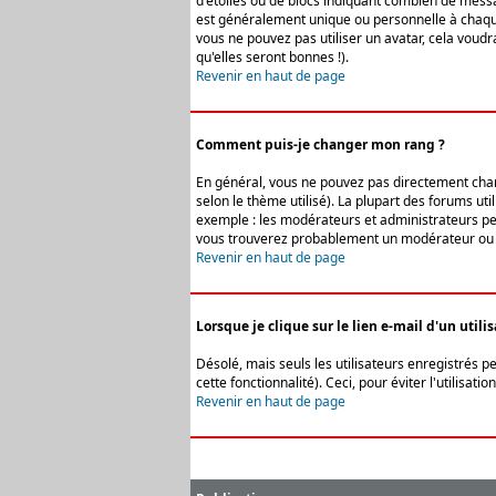
d'étoiles ou de blocs indiquant combien de messa
est généralement unique ou personnelle à chaque u
vous ne pouvez pas utiliser un avatar, cela voud
qu'elles seront bonnes !).
Revenir en haut de page
Comment puis-je changer mon rang ?
En général, vous ne pouvez pas directement change
selon le thème utilisé). La plupart des forums ut
exemple : les modérateurs et administrateurs peuv
vous trouverez probablement un modérateur ou 
Revenir en haut de page
Lorsque je clique sur le lien e-mail d'un uti
Désolé, mais seuls les utilisateurs enregistrés p
cette fonctionnalité). Ceci, pour éviter l'utilisa
Revenir en haut de page