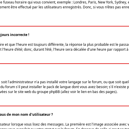
le fuseau horaire qui vous convient, exemple : Londres, Paris, New York, Sydney, 
ent être effectué par les utilisateurs enregistrés. Donc, si vous n'êtes pas enregi
jours incorrecte !
ire et que l'heure est toujours différente, la réponse la plus probable est le pass
l'heure d'été; donc, durant l'été, l'heure sera décalée d'une heure par rapport à 
 soit l'administrateur n'a pas installé votre langage sur le forum, ou que soit qu
 forum s'il peut installer le pack de langue dont vous avez besoin; s'il n'existe 
vées sur le site web du groupe phpBB (allez voir le lien en bas des pages).
us de mon nom d'utilisateur ?
lisateur lorsque vous lisez des messages. La première est l'image associée avec