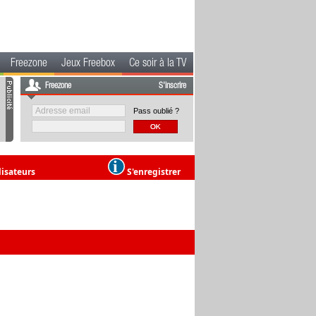
Freezone
Jeux Freebox
Ce soir à la TV
Freezone
S'inscrire
Pass oublié ?
lisateurs
S'enregistrer