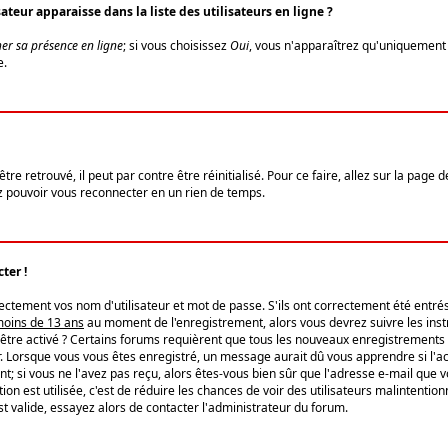
eur apparaisse dans la liste des utilisateurs en ligne ?
er sa présence en ligne
; si vous choisissez
Oui
, vous n'apparaîtrez qu'uniquemen
e.
re retrouvé, il peut par contre être réinitialisé. Pour ce faire, allez sur la page 
iez pouvoir vous reconnecter en un rien de temps.
ter !
tement vos nom d'utilisateur et mot de passe. S'ils ont correctement été entrés, 
 moins de 13 ans
au moment de l'enregistrement, alors vous devrez suivre les instr
'être activé ? Certains forums requièrent que tous les nouveaux enregistrements 
. Lorsque vous vous êtes enregistré, un message aurait dû vous apprendre si l'act
vent; si vous ne l'avez pas reçu, alors êtes-vous bien sûr que l'adresse e-mail que 
vation est utilisée, c'est de réduire les chances de voir des utilisateurs malinte
t valide, essayez alors de contacter l'administrateur du forum.