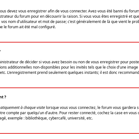
us devez vous enregistrer afin de vous connecter. Avez-vous été banni du forum (u
trateur du forum pour en découvrir la raison. Si vous vous êtes enregistré et qu
ez vos nom d'utilisateur et mot de passe; c'est généralement de là que vient le pro
ue le forum ait été mal configuré.
?
ministrateur de décider si vous avez besoin ou non de vous enregistrer pour post
ns additionnelles non-disponibles pour les invités tels que le choix d'une image 
s, etc. L'enregistrement prend seulement quelques instants; il est donc recommandé
nt ?
atiquement à chaque visite
lorsque vous vous connectez, le forum vous gardera s
votre compte par quelqu'un d'autre. Pour rester connecté, cochez la case en vous
gé, exemple : bibliothèque, cybercafé, université, etc.